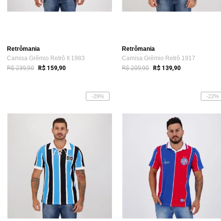
Retrômania
Retrômania
Camisa Grêmio Retrô II 1983
Camisa Grêmio Retrô 1917
R$ 239,90
R$ 209,90
R$ 159,90
R$ 139,90
-29%
-22%