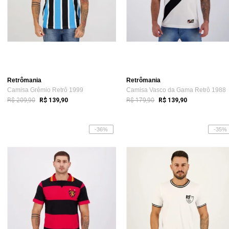
Retrômania
Retrômania
Camisa Grêmio Retrô 1999
Camisa Vasco da Gama Retrô 1988
R$ 209,90
R$ 179,90
R$ 139,90
R$ 139,90
-36%
-35%