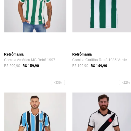
Retrômania
Retrômania
Camisa América MG Retrô 1997
Camisa Coritiba Retrô 1985 Verde
R$ 209,90
R$ 199,90
R$ 159,90
R$ 149,90
-33%
-22%