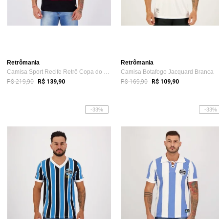
Retrômania
Retrômania
Camisa Sport Recife Retrô Copa do Nordeste 1994
Camisa Botafogo Jacquard Branca
R$ 219,90
R$ 169,90
R$ 139,90
R$ 109,90
-33%
-33%