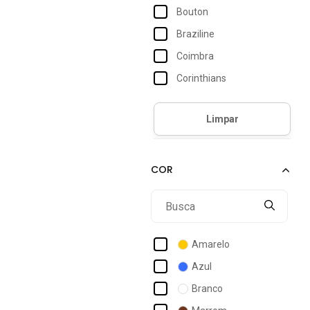
Bouton
Braziline
Coimbra
Corinthians
Flamengo
Joma
Kappa
Kenner
Mizuno
Natural Cotton
Neorubber
Amarelo
New Balance
Azul
Oakley
Branco
Oldoni