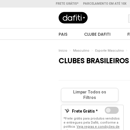
FRETE GRÁTIS*
PARCELAMENTO EM ATÉ 10X
PAIS
CLUBE DAFITI
F
Início
Masculino
Esporte Masculino
CLUBES BRASILEIROS
Frete Grátis *
*Frete grátis para produtos vendidos
e entregues pela Dafiti, conforme a
política:
Veja regras e condições de