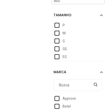
valor.
P
M
G
GG
EG
Approve
Betel