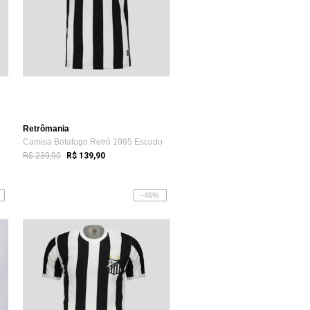
Retrômania
Camisa Botafogo Retrô 1995 Escudo
R$ 239,90
R$ 139,90
-46%