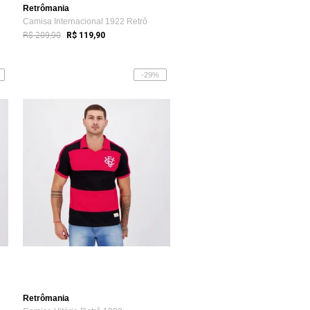
Retrômania
Camisa Internacional 1922 Retrô
R$ 209,90
R$ 119,90
-29%
Retrômania