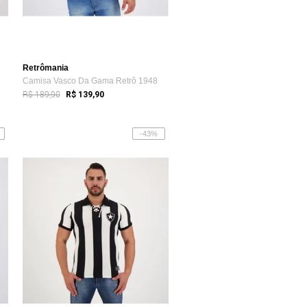
Retrômania
Camisa Vasco Da Gama Retrô 1948
R$ 189,90
R$ 139,90
-43%