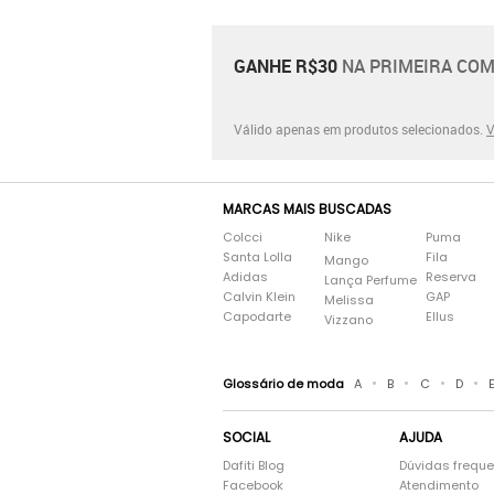
GANHE R$30
NA PRIMEIRA COM
Válido apenas em produtos selecionados.
V
MARCAS MAIS BUSCADAS
Colcci
Nike
Puma
Santa Lolla
Fila
Mango
Adidas
Reserva
Lança Perfume
Calvin Klein
GAP
Melissa
Capodarte
Ellus
Vizzano
•
•
•
•
Glossário de moda
A
B
C
D
SOCIAL
AJUDA
Dafiti Blog
Dúvidas frequ
Facebook
Atendimento