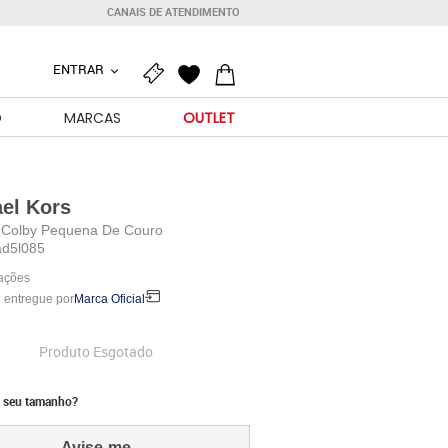
CANAIS DE ATENDIMENTO
ENTRAR
O
MARCAS
OUTLET
el Kors
a Colby Pequena De Couro
d5l085
iações
 entregue por
Marca Oficial
Produto Esgotado
 seu tamanho?
Avise-me