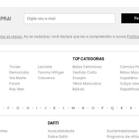
PRA!
Fe
eja as regras.
Ao se cadastrar, você declara que leu e compreendeu a nossa
Polític
TOP CATEGORIAS
Tricae
Lacoste
Botas Femininas
Camisa Po
Democrata
Tommy Hilfiger
Vestido Curto
Botas Mas
Via Marte
Converse
Scarpin
Sapatênis
Forum
Tênis Masculino
Calça Jea
Ray-Ban
Bolsas
Sapatilha
•
•
•
•
•
•
•
•
•
•
•
•
•
•
•
E
F
G
H
I
J
K
L
M
N
O
P
Q
R
S
DAFITI
entes
Acessibilidade
Sustentabilidade
Sobre Dafiti
Programa de afili