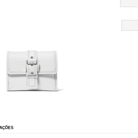
Marca Oficial
AÇÕES
Razão Social