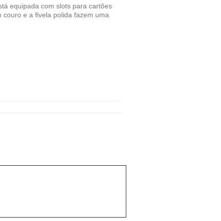
da
tá equipada com slots para cartões
 couro e a fivela polida fazem uma