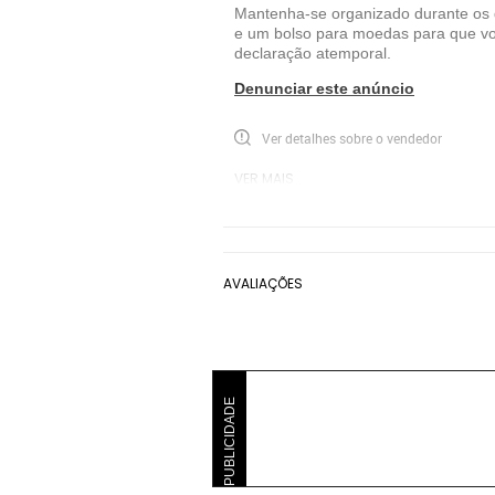
Mantenha-se organizado durante os 
e um bolso para moedas para que voc
declaração atemporal.
Denunciar este anúncio
Ver detalhes sobre o vendedor
VER MAIS
Michael Kors
Carteiras Michael Kors
AVALIAÇÕES
PUBLICIDADE