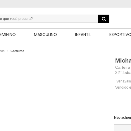
EMININO
MASCULINO
INFANTIL
ESPORTIV
inos
Carteiras
Micha
Carteir
32T4sba
Ver aval
Vendido e
Não achou