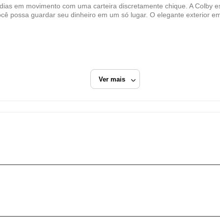
newluxe group brasil comercio e importacao lt
dias em movimento com uma carteira discretamente chique. A Colby es
ê possa guardar seu dinheiro em um só lugar. O elegante exterior em
CNPJ
14.603.036/0001-74
Endereço
Rua Jeronimo da Veiga, 164, Cj 14 E
São Paulo, SP/SP
Ver mais
CEP: 04536-000
Fechar
Branco
Carteiras