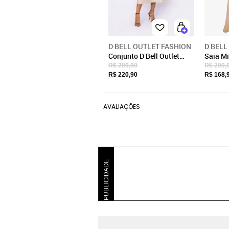
D BELL OUTLET FASHION
D BELL
Conjunto D Bell Outlet
Saia Mi
Fashion Linho Bege
Outlet 
R$ 289,90
R$ 200,
R$ 220,90
R$ 168,
AVALIAÇÕES
PUBLICIDADE