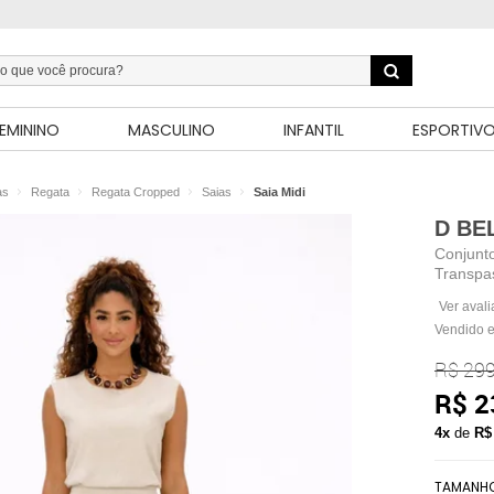
EMININO
MASCULINO
INFANTIL
ESPORTIV
as
Regata
Regata Cropped
Saias
Saia Midi
D BE
Conjunto
Transpa
Ver aval
Vendido e
R$ 299
R$ 2
4x
de
R$
TAMANH