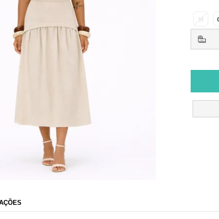
M
AÇÕES