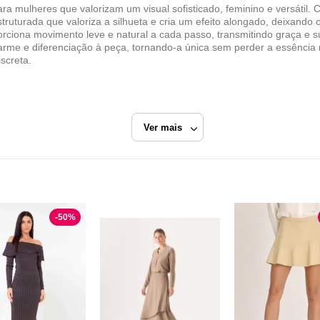
para mulheres que valorizam um visual sofisticado, feminino e versáti
truturada que valoriza a silhueta e cria um efeito alongado, deixando 
orciona movimento leve e natural a cada passo, transmitindo graça e 
charme e diferenciação à peça, tornando-a única sem perder a essência m
screta.
Ver mais
pped D BELL OUTLET FASHION
Bege
Regata Cropped
-
50
%
Dbell Outlet Fashion
Razão Social
D BELL OUTLET FASHION