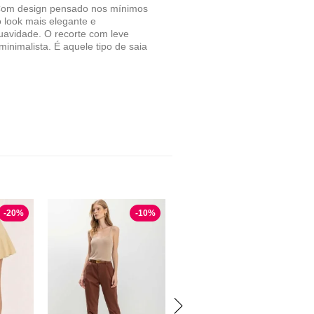
l. Com design pensado nos mínimos
o look mais elegante e
suavidade. O recorte com leve
inimalista. É aquele tipo de saia
-
20
%
-
10
%