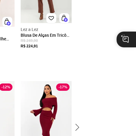
Lez a Lez
Blusa De Alças Em Tricô
lhe
Com Decote Em V
R$ 249,90
R$ 224,91
-
12
%
-
17
%