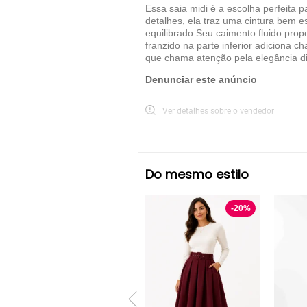
Essa saia midi é a escolha perfeita 
detalhes, ela traz uma cintura bem es
equilibrado.Seu caimento fluido prop
franzido na parte inferior adiciona 
que chama atenção pela elegância di
Denunciar este anúncio
Ver detalhes sobre o vendedor
VER MAIS
D BELL OUTLET FASHION
Regata Cro
Do mesmo estilo
-
20
%