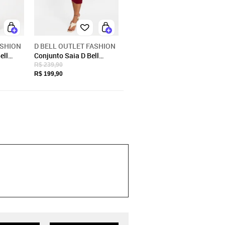
ASHION
D BELL OUTLET FASHION
ell
Conjunto Saia D Bell
l
Outlet Fashion Vinho
R$ 239,90
R$ 199,90