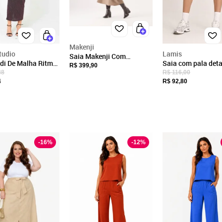
CNPJ
49.270.344/0001-00
Endereço
Makenji
R LUIS TEMPESTA, 98
tudio
Lamis
Saia Makenji Com
PORTO FELIZ, SP/
di De Malha Ritmi
Saia com pala deta
Transpasse Frontal
R$ 399,90
itmi Studio Bege
babado Bege
88
R$ 116,00
CEP: 18542-496
Feminina Bege Escuro
Fechar
4
R$ 92,80
-
16
%
-
12
%