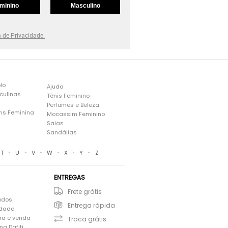
minino
Masculino
a de Privacidade.
lo
Ajuda
culinas
Tênis Feminino
Perfumes e Beleza
ns Feminina
Mocassim Feminino
s
Saias
Sandálias
•
•
•
•
•
•
T
U
V
W
X
Y
Z
ENTREGAS
Frete grátis
ados
Entrega rápida
idade
ra e venda
Troca grátis
a Dafiti