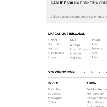
GANHE R$30
NA PRIMEIRA COM
Válido apenas em produtos selecionados.
V
MARCAS MAIS BUSCADAS
Colcci
Nike
Puma
Santa Lolla
Fila
Mango
Adidas
Reserva
Lança Perfume
Calvin Klein
GAP
Melissa
Capodarte
Ellus
Vizzano
•
•
•
•
Glossário de moda
A
B
C
D
SOCIAL
AJUDA
Dafiti Blog
Dúvidas frequ
Facebook
Atendimento
Instagram
Trocas e devo
TikTok
Mapa do site
Glossário da 