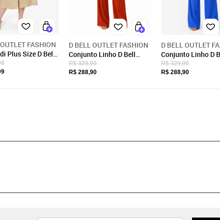
 OUTLET FASHION
D BELL OUTLET FASHION
D BELL OUTLET F
di Plus Size D Bell
Conjunto Linho D Bell
Conjunto Linho D B
Fashion Linho Bege
Outlet Fashion Terracota
Outlet Fashion Azu
00
R$ 329,90
R$ 329,90
99
R$ 288,90
R$ 288,90