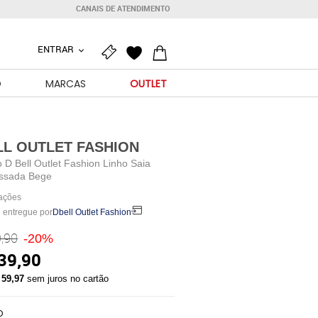
CANAIS DE ATENDIMENTO
ENTRAR
O
MARCAS
OUTLET
LL OUTLET FASHION
 D Bell Outlet Fashion Linho Saia
ssada Bege
iações
 entregue por
Dbell Outlet Fashion
,90
-20%
39,90
 59,97
sem juros no cartão
O