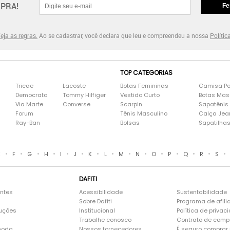
PRA!
Fe
eja as regras.
Ao se cadastrar, você declara que leu e compreendeu a nossa
Polític
TOP CATEGORIAS
Tricae
Lacoste
Botas Femininas
Camisa Po
Democrata
Tommy Hilfiger
Vestido Curto
Botas Mas
Via Marte
Converse
Scarpin
Sapatênis
Forum
Tênis Masculino
Calça Jea
Ray-Ban
Bolsas
Sapatilha
•
•
•
•
•
•
•
•
•
•
•
•
•
•
•
E
F
G
H
I
J
K
L
M
N
O
P
Q
R
S
DAFITI
entes
Acessibilidade
Sustentabilidade
Sobre Dafiti
Programa de afili
luções
Institucional
Política de privac
Trabalhe conosco
Contrato de comp
moda
Nossos fornecedores
É seguro comprar n