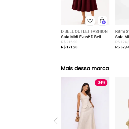
D BELL OUTLET FASHION
Ritmi S
Saia Midi Evasê D Bell
Saia Mi
Outlet Fashion Cinto
StudioR
R$ 215,90
R$ 124,
Encapado Vinho
R$ 171,90
R$ 62,4
Mais dessa marca
-
24
%