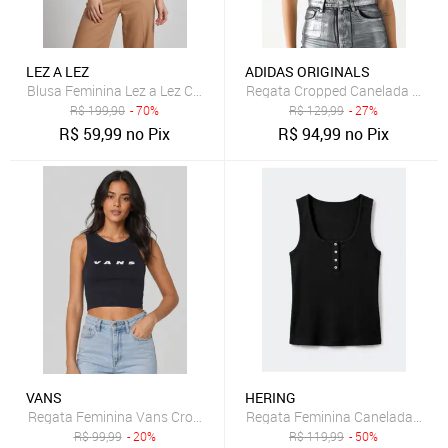
LEZ A LEZ
ADIDAS ORIGINALS
Blusa Feminina Lez a Lez Cropped Off-White
Regata Cropped Canelada adidas 
R$
199,90
- 70%
R$
129,99
- 27%
R$
59,99
no Pix
R$
94,99
no Pix
VANS
HERING
Regata Feminina Vans Cropped Retro Fitted Preta
Regata Feminina Canelada Com 
R$
99,99
- 20%
R$
119,99
- 50%