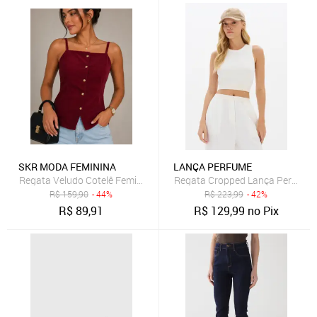
SKR MODA FEMININA
LANÇA PERFUME
Regata Veludo Cotelê Feminina SKR MODA Premium com Botões Dou
Regata Cropped Lança Perfume 
R$
159,90
- 44%
R$
223,99
- 42%
R$
89,91
R$
129,99
no Pix