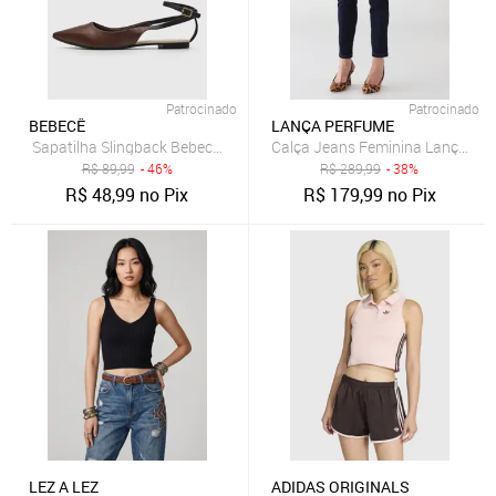
Patrocinado
Patrocinado
BEBECÊ
LANÇA PERFUME
Sapatilha Slingback Bebecê Lisa Café
Calça Jeans Feminina Lança Per
R$
89,99
- 46%
R$
289,99
- 38%
R$
48,99
no Pix
R$
179,99
no Pix
LEZ A LEZ
ADIDAS ORIGINALS