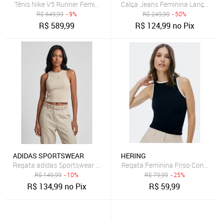
Tênis Nike V5 Runner Feminino
Calça Jeans Feminina Lança Pe
R$
649,99
- 9%
R$
249,99
- 50%
R$
589,99
R$
124,99
no Pix
ADIDAS SPORTSWEAR
HERING
Regata adidas Sportswear Future Icons Cropped Bege
Regata Feminina Friso Contrast
R$
149,99
- 10%
R$
79,99
- 25%
R$
134,99
no Pix
R$
59,99