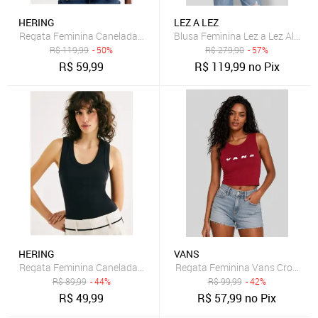
HERING
LEZ A LEZ
Regata Feminina Canelada Com Botões Hering
Blusa Feminina Lez a Lez Alças L
R$
119,99
- 50%
R$
279,90
- 57%
R$
59,99
R$
119,99
no Pix
HERING
VANS
Regata Feminina Canelada Decote U Hering
Regata Feminina Vans Cropped 
R$
89,99
- 44%
R$
99,99
- 42%
R$
49,99
R$
57,99
no Pix