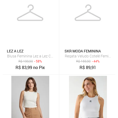
LEZ A LEZ
SKR MODA FEMININA
Blusa Feminina Lez a Lez Cropped Pérolas Branca
Regata Veludo Cotelê Feminina
R$
199,90
- 58%
R$
159,90
- 44%
R$
83,99
no Pix
R$
89,91