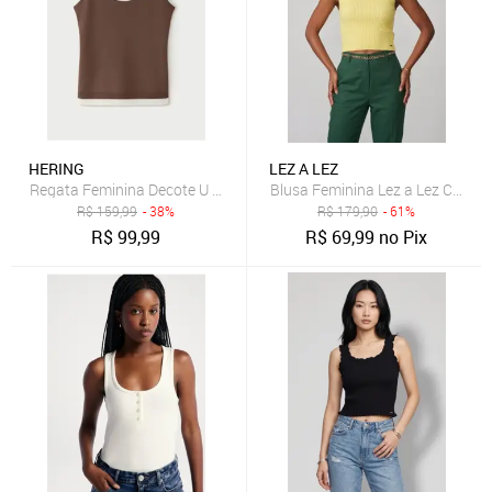
HERING
LEZ A LEZ
Regata Feminina Decote U Slim Regata
Blusa Feminina Lez a Lez Croppe
R$
159,99
- 38%
R$
179,90
- 61%
R$
99,99
R$
69,99
no Pix