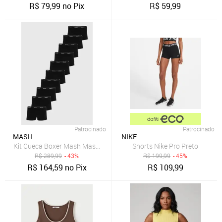
R$
79,99
no Pix
R$
59,99
Patrocinado
Patrocinado
MASH
NIKE
Kit Cueca Boxer Mash Masculina Cintura Elástica 10 Peças Preta
Shorts Nike Pro Preto
R$
289,99
- 43%
R$
199,99
- 45%
R$
164,59
no Pix
R$
109,99