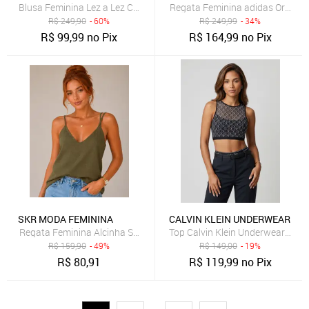
Blusa Feminina Lez a Lez Cropped Canelada Preta
Regata Feminina adidas Origina
R$
249,90
- 60%
R$
249,99
- 34%
R$
99,99
no Pix
R$
164,99
no Pix
SKR MODA FEMININA
CALVIN KLEIN UNDERWEAR
Regata Feminina Alcinha SKR MODA Decote V Soltinha Elegante Pre
Top Calvin Klein Underwear Tule
R$
159,90
- 49%
R$
149,00
- 19%
R$
80,91
R$
119,99
no Pix