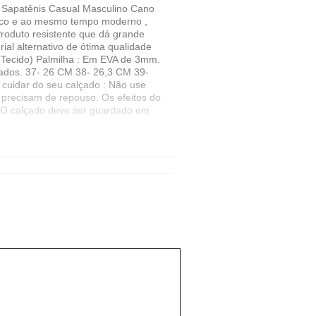
Sapatênis Casual Masculino Cano
DOS
sico e ao mesmo tempo moderno ,
Produto resistente que dá grande
ial alternativo de ótima qualidade
 (Tecido) Palmilha : Em EVA de 3mm.
mados. 37- 26 CM 38- 26,3 CM 39-
cuidar do seu calçado : Não use
precisam de repouso. Os efeitos do
. O calçado deve ser guardado em