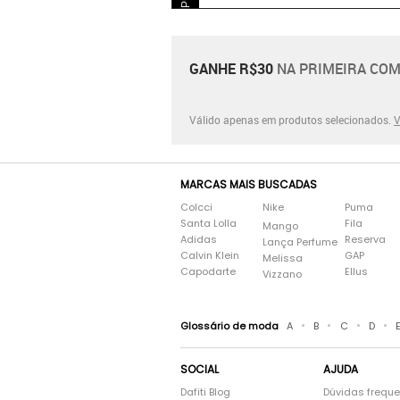
GANHE R$30
NA PRIMEIRA COM
Válido apenas em produtos selecionados.
V
MARCAS MAIS BUSCADAS
Colcci
Nike
Puma
Santa Lolla
Fila
Mango
Adidas
Reserva
Lança Perfume
Calvin Klein
GAP
Melissa
Capodarte
Ellus
Vizzano
•
•
•
•
Glossário de moda
A
B
C
D
SOCIAL
AJUDA
Dafiti Blog
Dúvidas frequ