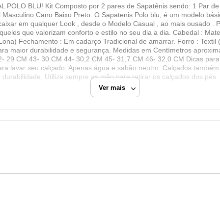
OLO BLU! Kit Composto por 2 pares de Sapatênis sendo: 1 Par de 
POLOBLU COM DE CAL, PRESENTES BRINQUE
al Masculino Cano Baixo Preto. O Sapatenis Polo blu, é um modelo bá
E ACESSORIOS PARA VEICULOS EIRELI
ncaixar em qualquer Look , desde o Modelo Casual , ao mais ousado . 
ueles que valorizam conforto e estilo no seu dia a dia. Cabedal : Mater
CNPJ
Lona) Fechamento : Em cadarço Tradicional de amarrar. Forro : Textil
21.583.979/0001-48
para maior durabilidade e segurança. Medidas em Centímetros aproxi
- 29 CM 43- 30 CM 44- 30,2 CM 45- 31,7 CM 46- 32,0 CM Dicas para 
Endereço
ara lavar seu calçado. Apenas água e sabão neutro. Calçados também 
Rua Jabra Abrão, 2851
durabilidade. Utilize sempre as mão para retirar os calçados dos pés
Ver mais
Franca, SP/SP
Fechar
CEP: 14403-670
orido
Sapatênis