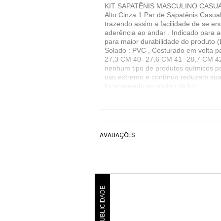
KIT SAPATÊNIS MASCULINO CASUAL P
Alto Cinza 1 Par de Sapatênis Casu
trazendo assim a facilidade de se e
aderência ao andar . Indicado para aq
para maior durabilidade do produto (
Solado : PVC , Costurado em volta 
27,3 CM 40- 27,6 CM 41- 28,7 CM 42
nenhum tipo de produtos químicos p
uso extremo e contínuo reduzem sua 
local arejado ao abrigo de luz.
Denunciar este anúncio
Ver detalhes sobre o vendedor
AVALIAÇÕES
VER MAIS
Polo Blu
Sapatênis Polo Blu
Multicol
PUBLICIDADE