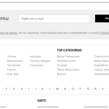
PRA!
Fe
eja as regras.
Ao se cadastrar, você declara que leu e compreendeu a nossa
Polític
TOP CATEGORIAS
Tricae
Lacoste
Botas Femininas
Camisa Po
Democrata
Tommy Hilfiger
Vestido Curto
Botas Mas
Via Marte
Converse
Scarpin
Sapatênis
Forum
Tênis Masculino
Calça Jea
Ray-Ban
Bolsas
Sapatilha
•
•
•
•
•
•
•
•
•
•
•
•
•
•
•
E
F
G
H
I
J
K
L
M
N
O
P
Q
R
S
DAFITI
entes
Acessibilidade
Sustentabilidade