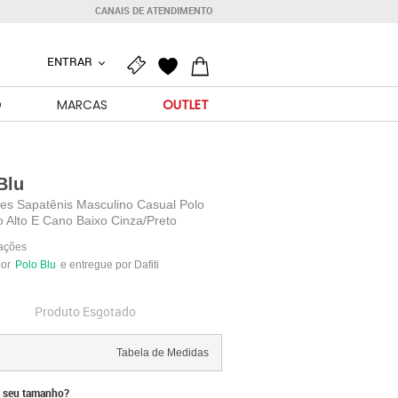
CANAIS DE ATENDIMENTO
ENTRAR
O
MARCAS
OUTLET
Blu
res Sapatênis Masculino Casual Polo
 Alto E Cano Baixo Cinza/Preto
iações
por
Polo Blu
e entregue por Dafiti
Produto Esgotado
Tabela de Medidas
 seu tamanho?