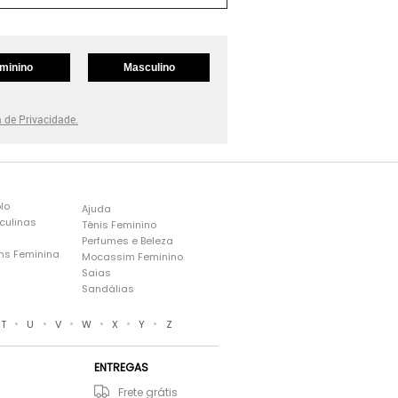
minino
Masculino
a de Privacidade.
lo
Ajuda
culinas
Tênis Feminino
Perfumes e Beleza
ns Feminina
Mocassim Feminino
s
Saias
Sandálias
•
•
•
•
•
•
T
U
V
W
X
Y
Z
ENTREGAS
Frete grátis