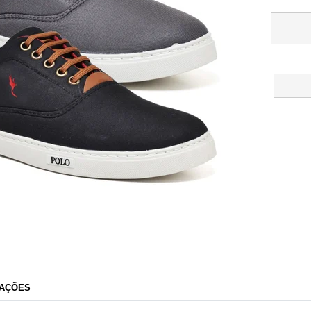
Polo Blu
AÇÕES
Razão Social