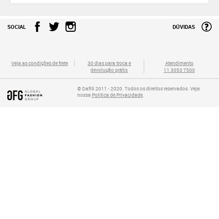
SOCIAL
DÚVIDAS
Veja as condições de frete
30 dias para troca e
Atendimento
devolução grátis
11 3053 7500
© Dafiti 2011 - 2020. Todos os direitos reservados. Veja
nossa
Política de Privacidade
.