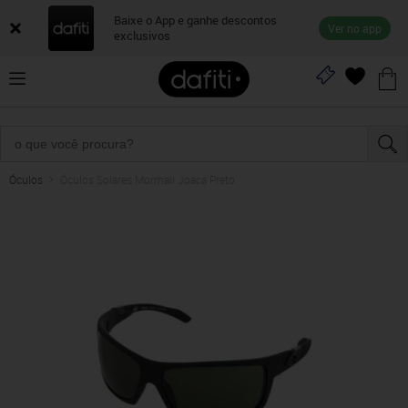
Baixe o App e ganhe descontos
Ver no app
exclusivos
Óculos
Óculos Solares Mormaii Joaca Preto