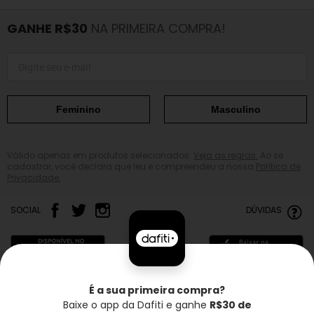
GANHE R$30
NA PRIMEIRA COMPRA!
Feminino
Masculino
Válido apenas em produtos selecionados.
Veja as regras.
Ao se
cadastrar, você declara que leu e compreendeu a nossa
Política de
Privacidade.
SOCIAL
DÚVIDAS
É a sua primeira compra?
Baixe o app da Dafiti e ganhe
R$30 de
Frete grátis*
Troca grátis
Entrega rápida