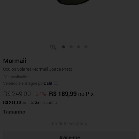
Mormaii
Óculos Solares Mormaii Joaca Preto
Ver avaliações
Vendido e entregue por
Dafiti
R$ 249,00
R$ 189,99
-24%
no Pix
R$ 211,10
em até
3x
no cartão
Tamanho
Produto Esgotado
Avise-me