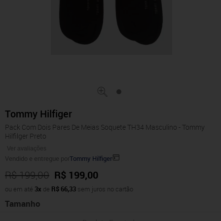
Tommy Hilfiger
Pack Com Dois Pares De Meias Soquete TH34 Masculino - Tommy
Hilfilger Preto
Ver avaliações
Vendido e entregue por
Tommy Hilfiger
R$ 199,00
R$ 199,00
ou em até
3x
de
R$ 66,33
sem juros no cartão
Tamanho