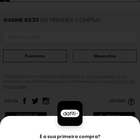
GANHE R$30
NA PRIMEIRA COMPRA!
Feminino
Masculino
Válido apenas em produtos selecionados.
Veja as regras.
Ao se
cadastrar, você declara que leu e compreendeu a nossa
Política de
Privacidade.
SOCIAL
DÚVIDAS
É a sua primeira compra?