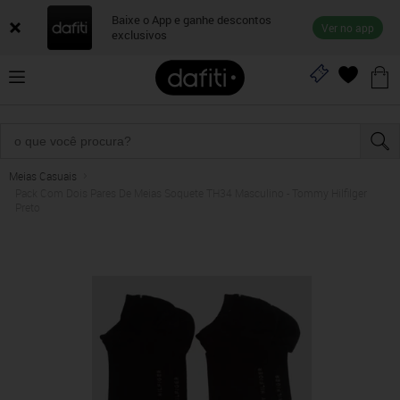
Baixe o App e ganhe descontos
Ver no app
exclusivos
Meias Casuais
Pack Com Dois Pares De Meias Soquete TH34 Masculino - Tommy Hilfilger
Preto