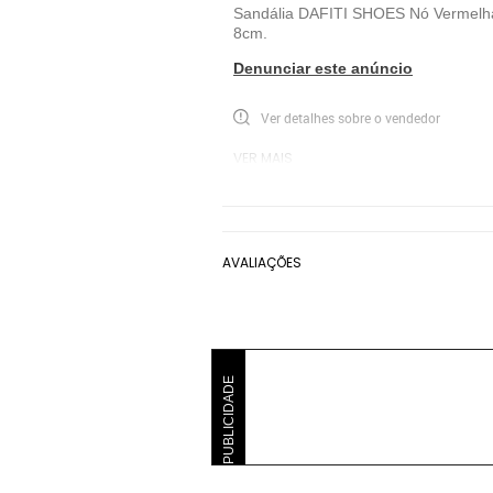
Sandália DAFITI SHOES Nó Vermelha, 
8cm.
Denunciar este anúncio
Ver detalhes sobre o vendedor
VER MAIS
DAFITI SHOES
Sandália Salto Fino DA
AVALIAÇÕES
PUBLICIDADE