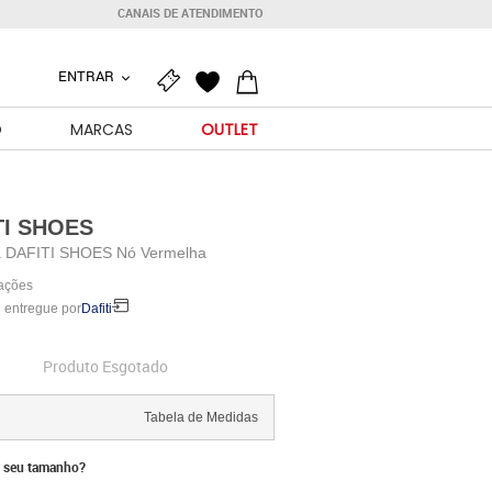
CANAIS DE ATENDIMENTO
ENTRAR
O
MARCAS
OUTLET
TI SHOES
a DAFITI SHOES Nó Vermelha
iações
 entregue por
Dafiti
Produto Esgotado
Tabela de Medidas
 seu tamanho?