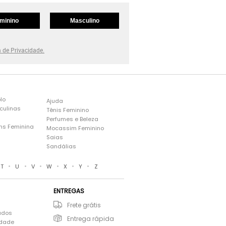
minino
Masculino
a de Privacidade.
lo
Ajuda
culinas
Tênis Feminino
Perfumes e Beleza
ns Feminina
Mocassim Feminino
s
Saias
Sandálias
•
•
•
•
•
•
T
U
V
W
X
Y
Z
ENTREGAS
Frete grátis
ados
Entrega rápida
idade