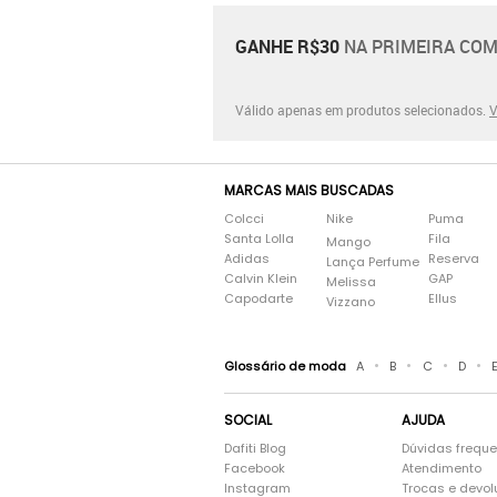
GANHE R$30
NA PRIMEIRA COM
Válido apenas em produtos selecionados.
V
MARCAS MAIS BUSCADAS
Colcci
Nike
Puma
Santa Lolla
Fila
Mango
Adidas
Reserva
Lança Perfume
Calvin Klein
GAP
Melissa
Capodarte
Ellus
Vizzano
•
•
•
•
Glossário de moda
A
B
C
D
SOCIAL
AJUDA
Dafiti Blog
Dúvidas frequ
Facebook
Atendimento
Instagram
Trocas e devo