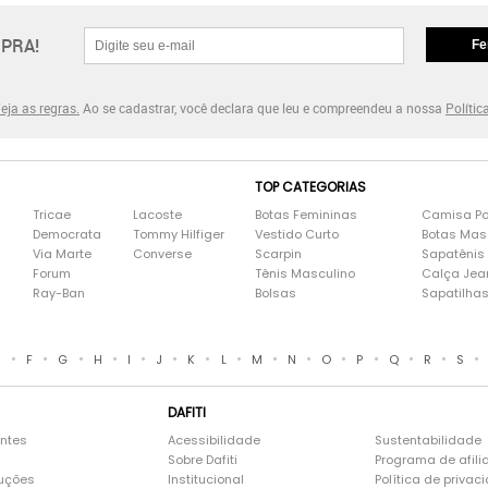
PRA!
Fe
eja as regras.
Ao se cadastrar, você declara que leu e compreendeu a nossa
Polític
TOP CATEGORIAS
Tricae
Lacoste
Botas Femininas
Camisa Po
Democrata
Tommy Hilfiger
Vestido Curto
Botas Mas
Via Marte
Converse
Scarpin
Sapatênis
Forum
Tênis Masculino
Calça Jea
Ray-Ban
Bolsas
Sapatilha
•
•
•
•
•
•
•
•
•
•
•
•
•
•
•
E
F
G
H
I
J
K
L
M
N
O
P
Q
R
S
DAFITI
entes
Acessibilidade
Sustentabilidade
Sobre Dafiti
Programa de afili
luções
Institucional
Política de privac