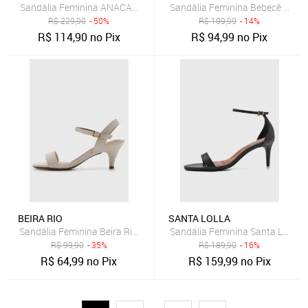
Sandália Feminina ANACAPRI Salto Tiras Vermelha
Sandália Feminina Bebecê Salto
R$
229,90
- 50%
R$
109,99
- 14%
R$
114,90
no Pix
R$
94,99
no Pix
BEIRA RIO
SANTA LOLLA
Sandália Feminina Beira Rio Salto Fino Off-White
Sandália Feminina Santa Lolla S
R$
99,90
- 35%
R$
189,90
- 16%
R$
64,99
no Pix
R$
159,99
no Pix