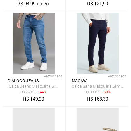
R$
94,99
no Pix
R$
121,99
Patrocinado
Patrocinado
DIALOGO JEANS
MACAW
Calça Jeans Masculina Slim Fit com Elastano Dialogo
R$
269,90
- 44%
R$
398,00
- 58%
R$
149,90
R$
168,30