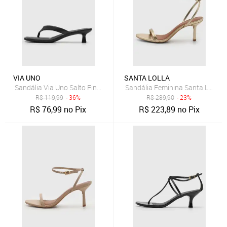
VIA UNO
SANTA LOLLA
Sandália Via Uno Salto Fino Preta
Sandália Feminina Santa Lolla S
R$
119,99
- 36%
R$
289,90
- 23%
R$
76,99
no Pix
R$
223,89
no Pix