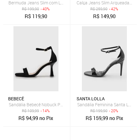
Bermuda Jeans Slim com Lavagem Clara Dialogo Jeans
Calça Jeans Slim Arqueada Masc
R$
199,90
- 40%
R$
259,90
- 42%
R$
119,90
R$
149,90
BEBECÊ
SANTA LOLLA
Sandália Bebecê Nobuck Preta
Sandália Feminina Santa Lolla Sa
R$
109,99
- 14%
R$
199,90
- 20%
R$
94,99
no Pix
R$
159,99
no Pix