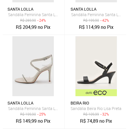
SANTA LOLLA
SANTA LOLLA
Sandália Feminina Santa Lolla Tiras Couro Bege
Sandália Feminina Santa Lolla S
R$
269,90
- 24%
R$
199,90
- 42%
R$
204,99
no Pix
R$
114,99
no Pix
SANTA LOLLA
BEIRA RIO
Sandália Feminina Santa Lolla Salto Alto Strass Branca
Sandália Beira Rio Lisa Preta
R$
199,90
- 25%
R$
109,99
- 32%
R$
149,99
no Pix
R$
74,89
no Pix