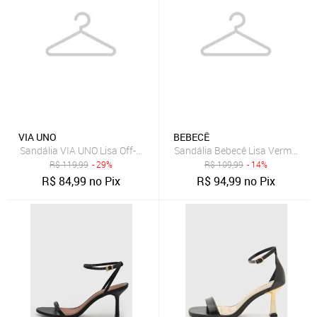
VIA UNO
BEBECÊ
Sandália VIA UNO Lisa Off-White
Sandália Bebecê Lisa Vermelha
R$
119,99
- 29%
R$
109,99
- 14%
R$
84,99
no Pix
R$
94,99
no Pix