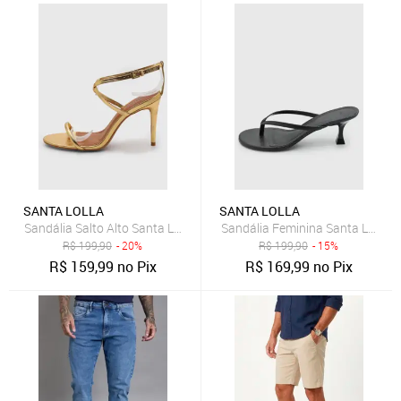
SANTA LOLLA
SANTA LOLLA
Sandália Salto Alto Santa Lolla Tiras Dourado
Sandália Feminina Santa Lolla Sa
R$
199,90
- 20%
R$
199,90
- 15%
R$
159,99
no Pix
R$
169,99
no Pix