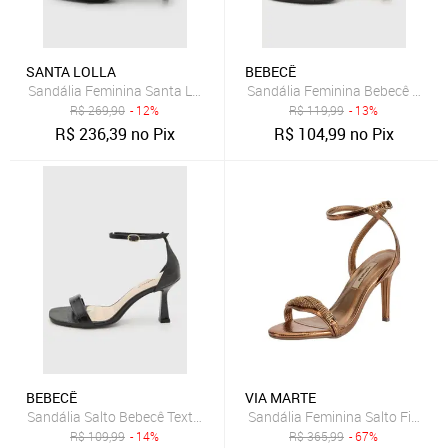
SANTA LOLLA
BEBECÊ
Sandália Feminina Santa Lolla Couro Salto Alto Preta
Sandália Feminina Bebecê Bico 
R$
269,90
- 12%
R$
119,99
- 13%
R$
236,39
no Pix
R$
104,99
no Pix
BEBECÊ
VIA MARTE
Sandália Salto Bebecê Textura Croco Preta
Sandália Feminina Salto Fino V
R$
109,99
- 14%
R$
365,99
- 67%