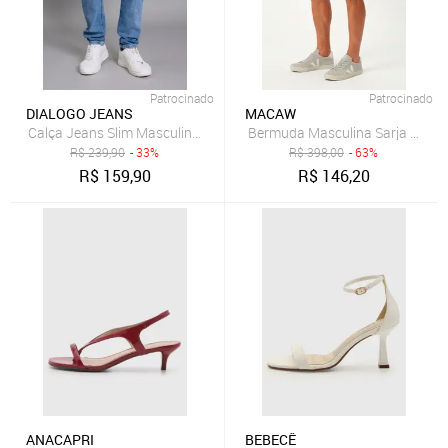
Patrocinado
Patrocinado
DIALOGO JEANS
MACAW
Calça Jeans Slim Masculina Arqueada Marmorizada Vintage na Core
R$
239,90
- 33%
R$
398,00
- 63%
R$
159,90
R$
146,20
ANACAPRI
BEBECÊ