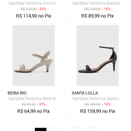
Sandália Feminina ANACAPRI Salto Tiras Vermelha
Sandália Feminina Bebecê Salto
R$
229,90
- 50%
R$
109,99
- 18%
R$
114,90
no Pix
R$
89,99
no Pix
BEIRA RIO
SANTA LOLLA
Sandália Feminina Beira Rio Salto Fino Off-White
Sandália Feminina Santa Lolla S
R$
99,90
- 35%
R$
189,90
- 16%
R$
64,99
no Pix
R$
159,99
no Pix