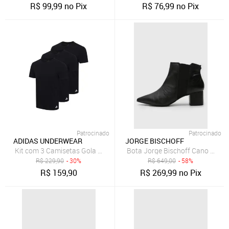
R$
99,99
no Pix
R$
76,99
no Pix
Patrocinado
Patrocinado
ADIDAS UNDERWEAR
JORGE BISCHOFF
Kit com 3 Camisetas Gola Careca adidas Underwear Preto
Bota Jorge Bischoff Cano Baixo
R$
229,90
- 30%
R$
649,00
- 58%
R$
159,90
R$
269,99
no Pix