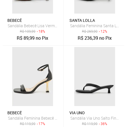
BEBECÊ
SANTA LOLLA
Sandália Bebecê Lisa Vermelha
Sandália Feminina Santa Lolla C
R$
109,99
- 18%
R$
269,90
- 12%
R$
89,99
no Pix
R$
236,39
no Pix
BEBECÊ
VIA UNO
Sandália Feminina Bebecê Bico Quadrado Preta
Sandália Via Uno Salto Fino Pre
R$
119,99
- 17%
R$
119,99
- 36%