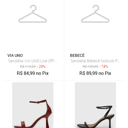
VIA UNO
BEBECÊ
Sandália VIA UNO Lisa Off-White
Sandália Bebecê Nobuck Preta
R$
119,99
- 29%
R$
109,99
- 18%
R$
84,99
no Pix
R$
89,99
no Pix