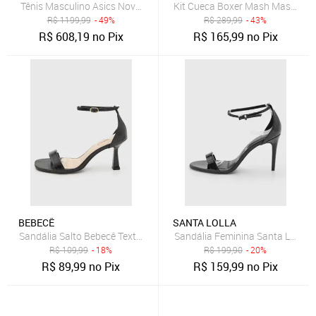
Tênis Masculino Asics Novablast 5 Tr Verde Água
Kit Cueca Boxer Mash Masculina 
R$
1199,99
- 49%
R$
289,99
- 43%
R$
608,19
no Pix
R$
165,99
no Pix
BEBECÊ
SANTA LOLLA
Sandália Salto Bebecê Textura Croco Preta
Sandália Feminina Santa Lolla Sa
R$
109,99
- 18%
R$
199,90
- 20%
R$
89,99
no Pix
R$
159,99
no Pix