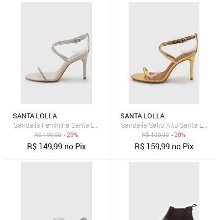
SANTA LOLLA
SANTA LOLLA
Sandália Feminina Santa Lolla Salto Alto Strass Branca
Sandália Salto Alto Santa Lolla 
R$
199,90
- 25%
R$
199,90
- 20%
R$
149,99
no Pix
R$
159,99
no Pix