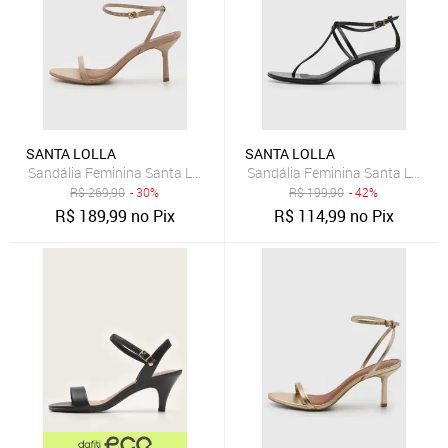
SANTA LOLLA
SANTA LOLLA
Sandália Feminina Santa Lolla Tiras Couro Bege
Sandália Feminina Santa Lolla S
R$
269,90
- 30%
R$
199,90
- 42%
R$
189,99
no Pix
R$
114,99
no Pix