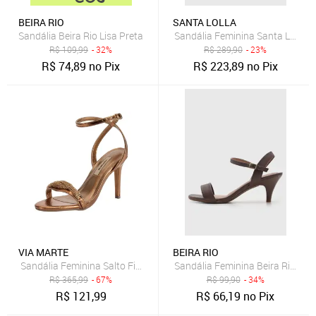
BEIRA RIO
SANTA LOLLA
Sandália Beira Rio Lisa Preta
Sandália Feminina Santa Lolla S
R$
109,99
- 32%
R$
289,90
- 23%
R$
74,89
no Pix
R$
223,89
no Pix
VIA MARTE
BEIRA RIO
Sandália Feminina Salto Fino Via Marte 282004 5832820 Bronze
Sandália Feminina Beira Rio Sal
R$
365,99
- 67%
R$
99,90
- 34%
R$
121,99
R$
66,19
no Pix