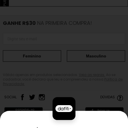
GANHE R$30
NA PRIMEIRA COMPRA!
Feminino
Masculino
Válido apenas em produtos selecionados.
Veja as regras.
Ao se
cadastrar, você declara que leu e compreendeu a nossa
Política de
Privacidade.
SOCIAL
DÚVIDAS