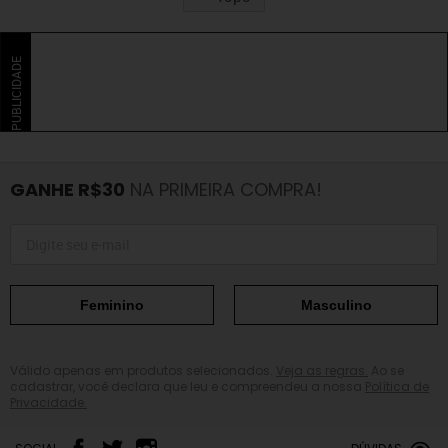
PUBLICIDADE
GANHE R$30
NA PRIMEIRA COMPRA!
Feminino
Masculino
Válido apenas em produtos selecionados.
Veja as regras.
Ao se
cadastrar, você declara que leu e compreendeu a nossa
Política de
Privacidade.