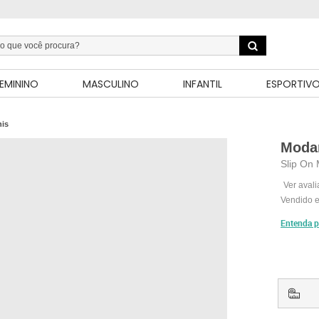
EMININO
MASCULINO
INFANTIL
ESPORTIV
nis
Moda
Slip On 
Ver aval
Vendido e
Entenda p