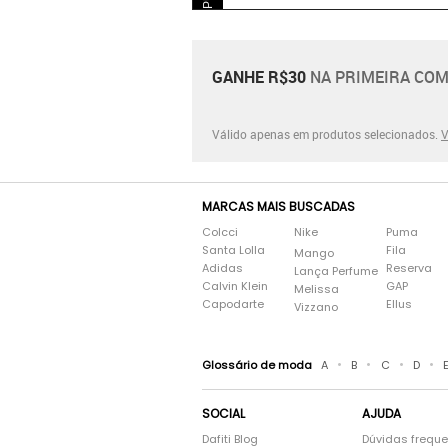
GANHE R$30
NA PRIMEIRA COM
Válido apenas em produtos selecionados.
V
MARCAS MAIS BUSCADAS
Colcci
Nike
Puma
Santa Lolla
Fila
Mango
Adidas
Reserva
Lança Perfume
Calvin Klein
GAP
Melissa
Capodarte
Ellus
Vizzano
•
•
•
•
Glossário de moda
A
B
C
D
SOCIAL
AJUDA
Dafiti Blog
Dúvidas frequ