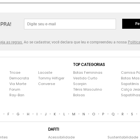
PRA!
Fe
eja as regras.
Ao se cadastrar, você declara que leu e compreendeu a nossa
Polític
TOP CATEGORIAS
Tricae
Lacoste
Botas Femininas
Camisa Po
Democrata
Tommy Hilfiger
Vestido Curto
Botas Mas
Via Marte
Converse
Scarpin
Sapatênis
Forum
Tênis Masculino
Calça Jea
Ray-Ban
Bolsas
Sapatilha
•
•
•
•
•
•
•
•
•
•
•
•
•
•
•
E
F
G
H
I
J
K
L
M
N
O
P
Q
R
S
DAFITI
entes
Acessibilidade
Sustentabilidade