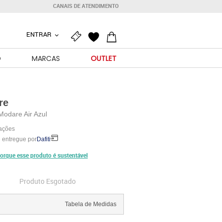
CANAIS DE ATENDIMENTO
ENTRAR
O
MARCAS
OUTLET
re
Modare Air Azul
iações
 entregue por
Dafiti
orque esse produto é sustentável
Produto Esgotado
Tabela de Medidas