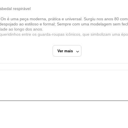
Dafiti Group
cabedal respirável
CNPJ
é uma peça moderna, prática e universal. Surgiu nos anos 80 como 
11.200.418/0006-73
 despojado ao estiloso e formal; Sempre com uma modelagem sem fech
Endereço
dade ao longo dos anos.
eridinhos entre os guarda-roupas icônicos, que simbolizam uma época 
Estrada Municipal Luiz Lopes Neto, 617
Extrema/MG
Ver mais
CEP: 37640-915
Fechar
nis