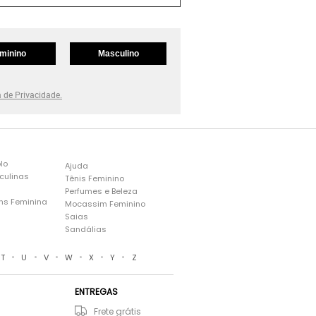
minino
Masculino
a de Privacidade.
lo
Ajuda
culinas
Tênis Feminino
Perfumes e Beleza
ns Feminina
Mocassim Feminino
s
Saias
Sandálias
•
•
•
•
•
•
T
U
V
W
X
Y
Z
ENTREGAS
Frete grátis