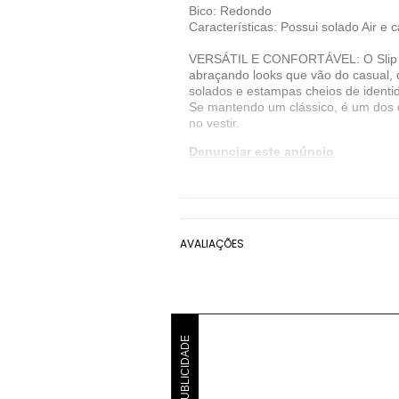
Bico: Redondo
Características: Possui solado Air e 
VERSÁTIL E CONFORTÁVEL: O Slip On 
abraçando looks que vão do casual,
solados e estampas cheios de identi
Se mantendo um clássico, é um dos qu
no vestir.
Denunciar este anúncio
Ver detalhes sobre o vendedor
VER MAIS
AVALIAÇÕES
Modare
Tênis Modare
Azul
Tê
PUBLICIDADE