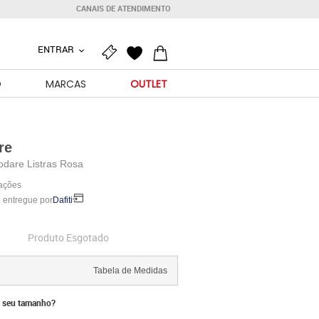
CANAIS DE ATENDIMENTO
ENTRAR
O
MARCAS
OUTLET
re
odare Listras Rosa
iações
 entregue por
Dafiti
Produto Esgotado
Tabela de Medidas
 seu tamanho?