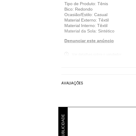
Tipo de Produto: Tênis
Bico: Redondo
Ocasião/Estilo: Casual
Material Externo: Têxtil
Material Interno: Têxtil
Material da Sola: Sintético
Denunciar este anúncio
Ver detalhes sobre o vendedor
VER MAIS
Modare
Tênis Modare
Rosa
T
AVALIAÇÕES
PUBLICIDADE