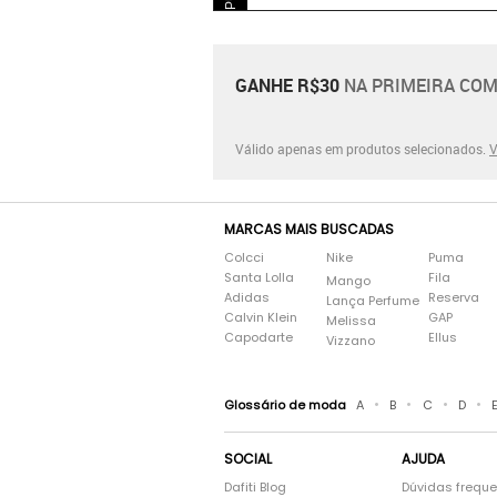
GANHE R$30
NA PRIMEIRA COM
Válido apenas em produtos selecionados.
V
MARCAS MAIS BUSCADAS
Colcci
Nike
Puma
Santa Lolla
Fila
Mango
Adidas
Reserva
Lança Perfume
Calvin Klein
GAP
Melissa
Capodarte
Ellus
Vizzano
•
•
•
•
Glossário de moda
A
B
C
D
SOCIAL
AJUDA
Dafiti Blog
Dúvidas frequ