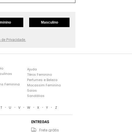
minino
Masculino
a de Privacidade.
lo
Ajuda
culinas
Tênis Feminino
Perfumes e Beleza
ns Feminina
Mocassim Feminino
s
Saias
Sandálias
•
•
•
•
•
•
T
U
V
W
X
Y
Z
ENTREGAS
Frete grátis