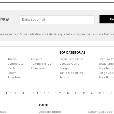
PRA!
Fe
eja as regras.
Ao se cadastrar, você declara que leu e compreendeu a nossa
Polític
TOP CATEGORIAS
Tricae
Lacoste
Botas Femininas
Camisa Po
Democrata
Tommy Hilfiger
Vestido Curto
Botas Mas
Via Marte
Converse
Scarpin
Sapatênis
Forum
Tênis Masculino
Calça Jea
Ray-Ban
Bolsas
Sapatilha
•
•
•
•
•
•
•
•
•
•
•
•
•
•
•
E
F
G
H
I
J
K
L
M
N
O
P
Q
R
S
DAFITI
entes
Acessibilidade
Sustentabilidade