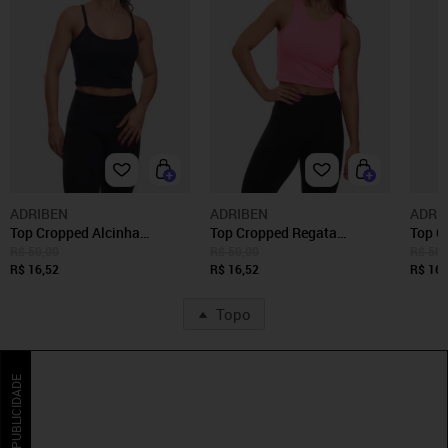
ADRIBEN
ADRIBEN
ADRI
Top Cropped Alcinha
Top Cropped Regata
Top C
Canelado Feminino Lisa
Canelado Feminino Lisa
Canel
R$ 50,00
R$ 50,00
R$ 50,
Blusa Blusinha Básica Azul
R$ 16,52
Blusa Blusinha Básica Rosa
R$ 16,52
Blusa
R$ 16,
Marinho
Topo
PUBLICIDADE