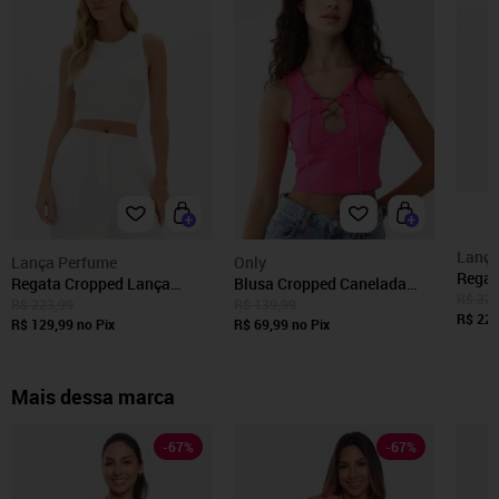
Lança
Lança Perfume
Only
Regat
Regata Cropped Lança
Blusa Cropped Canelada
Canel
R$ 323
Perfume Decote Redondo
Only Ajustada Recorte Rosa
R$ 223,99
R$ 139,99
Marin
R$ 224
Viscose Off-White
R$ 129,99
no Pix
R$ 69,99
no Pix
Mais dessa marca
-
67
%
-
67
%