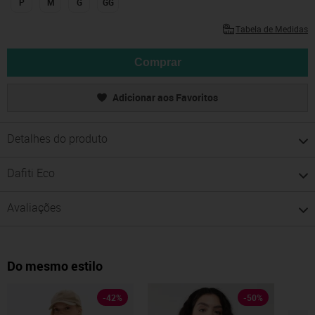
P
M
G
GG
Tabela de Medidas
Comprar
Adicionar aos Favoritos
Detalhes do produto
Dafiti Eco
Avaliações
Do mesmo estilo
-
42
%
-
50
%