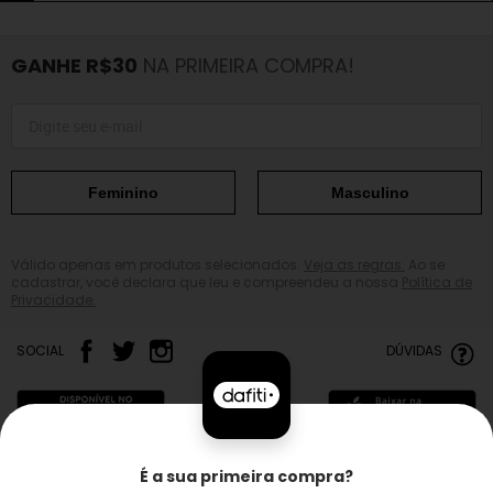
GANHE R$30
NA PRIMEIRA COMPRA!
Feminino
Masculino
Válido apenas em produtos selecionados.
Veja as regras.
Ao se
cadastrar, você declara que leu e compreendeu a nossa
Política de
Privacidade.
SOCIAL
DÚVIDAS
É a sua primeira compra?