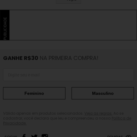
PUBLICIDADE
GANHE R$30
NA PRIMEIRA COMPRA!
Feminino
Masculino
Válido apenas em produtos selecionados.
Veja as regras.
Ao se
cadastrar, você declara que leu e compreendeu a nossa
Política de
Privacidade.