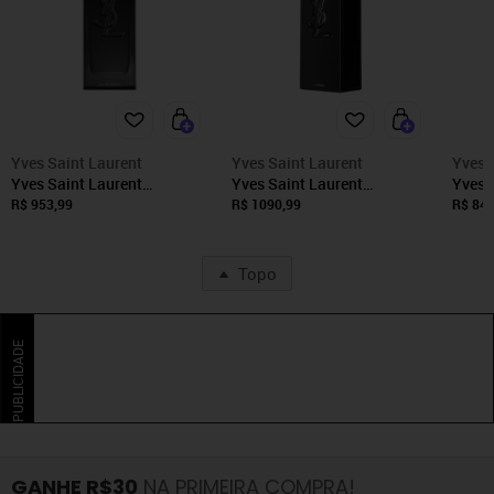
Yves Saint Laurent
Yves Saint Laurent
Yves 
Yves Saint Laurent
Yves Saint Laurent
Yves 
Refillable MYSLF Masculino
Refillable MYSLF Masculino
Perfu
R$ 953,99
R$ 1090,99
R$ 847
Eau de Parfum 100 ml
Le Parfum 100 ml
Topo
PUBLICIDADE
GANHE R$30
NA PRIMEIRA COMPRA!