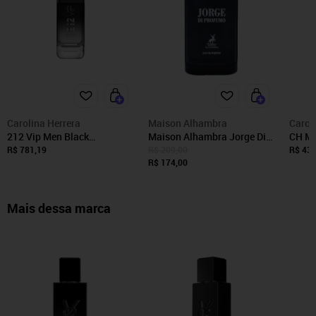
Carolina Herrera
Maison Alhambra
Carol
212 Vip Men Black
Maison Alhambra Jorge Di
CH Me
Masculino Eau de Parfum
Profumo Eau de Parfum -
Carol
R$ 781,19
R$ 209,00
R$ 435
200 Ml Incolor
Perfume Masculino 100ml
R$ 174,00
Mascu
100 
Mais dessa marca