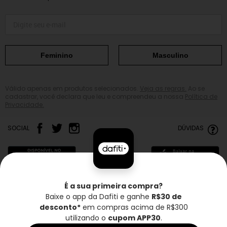
Feminino
Masculino
Válido apenas em produtos selecionados.
Veja as regras.
Ao se
cadastrar, você declara que leu e compreendeu a nossa
Política de
Privacidade.
SOCIAL
DÚVIDAS
É a sua primeira compra?
Baixe o app da Dafiti e ganhe
R$30 de
Frete grátis*
Troca grátis
Entrega rápida
desconto*
em compras acima de R$300
utilizando o
cupom APP30
.