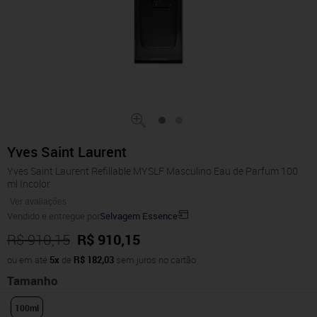
Yves Saint Laurent
Yves Saint Laurent Refillable MYSLF Masculino Eau de Parfum 100
ml Incolor
Ver avaliações
Vendido e entregue por
Selvagem Essence
R$ 910,15
R$ 910,15
ou em até
5x
de
R$ 182,03
sem juros no cartão
Tamanho
100ml