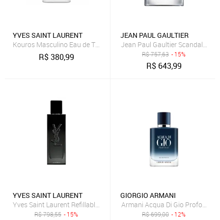
YVES SAINT LAURENT
JEAN PAUL GAULTIER
Kouros Masculino Eau de Toilette 100ml
R$
757,63
- 15%
R$
380,99
R$
643,99
YVES SAINT LAURENT
GIORGIO ARMANI
Yves Saint Laurent Refillable MYSLF Masculino Eau de Parfum 60ml 
Armani Acqua Di Gio Profondo E
R$
798,55
- 15%
R$
699,00
- 12%