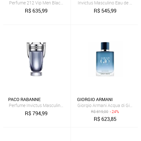
Perfume 212 Vip Men Black Carolina Herrera Perfume Masculino Ea
Invictus Masculino Eau de Toilet
R$
635,99
R$
545,99
PACO RABANNE
GIORGIO ARMANI
Perfume Invictus Masculino Eau de Toilette 200 ml
Giorgio Armani Acqua di Giò Pro
R$
819,00
- 24%
R$
794,99
R$
623,85