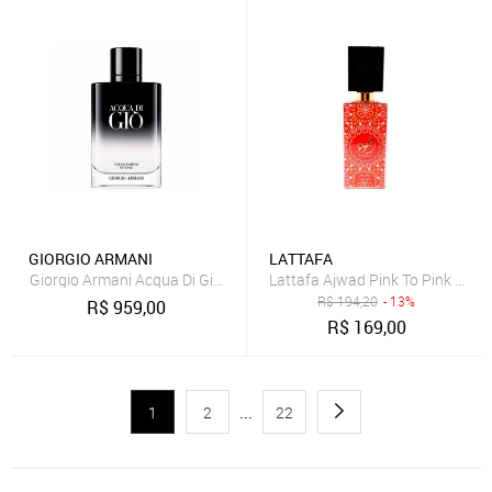
GIORGIO ARMANI
LATTAFA
Giorgio Armani Acqua Di Gio Eau de Parfum Intense - Perfume Masc
Lattafa Ajwad Pink To Pink Eau 
R$
194,20
- 13%
R$
959,00
R$
169,00
1
2
...
22