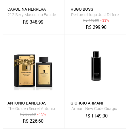
CAROLINA HERRERA
HUGO BOSS
212 Sexy Masculino Eau de Toilette 50 ml
Perfume Hugo Just Different Ea
R$
449,90
- 33%
R$
348,99
R$
299,90
ANTONIO BANDERAS
GIORGIO ARMANI
The Golden Secret Antonio Banderas Masculino Eau de Toilette 200 m
Armani New Code Giorgio Armani
R$
266,59
- 15%
R$
1149,00
R$
226,60