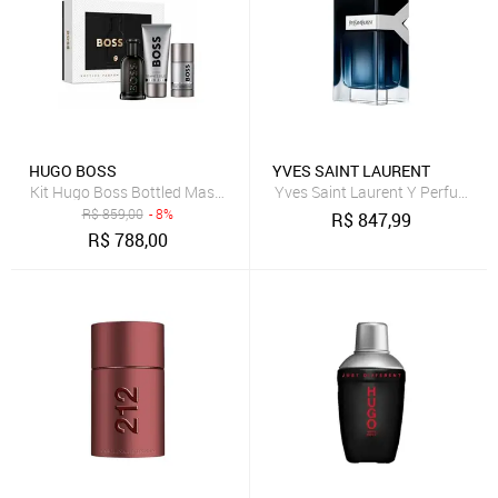
HUGO BOSS
YVES SAINT LAURENT
Kit Hugo Boss Bottled Masculino Edp 100ml + Gb 100ml + Db 75ml
R$
859,00
- 8%
R$
847,99
R$
788,00