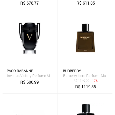
R$
678,77
R$
611,85
PACO RABANNE
BURBERRY
Burberry Hero Parfum - Masculi
Invictus Victory Perfume Masculino Eau de Parfum 100 ml
R$
1349,00
- 17%
R$
600,99
R$
1119,85