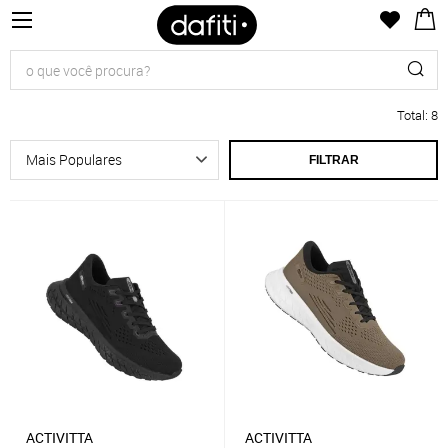
Total
:
8
FILTRAR
ACTIVITTA
ACTIVITTA