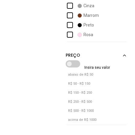
Adidas
Cinza
Adidas Originals
Marrom
Adidas Performance
Preto
Adidas Sportswear
Rosa
Adidas Underwear
Vermelho
Adomes
abaixo de R$ 50
R$ 50 - R$ 150
R$ 150 - R$ 250
R$ 250 - R$ 500
R$ 500 - R$ 1000
acima de R$ 1000