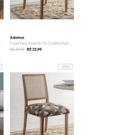
Adomes
nta Para Sofá Sevilha 240 Cm x 170 Cm ...
Capa Para Assento De Cadeira Adomes Cinza
R$ 49,99
R$ 22,99
-60%