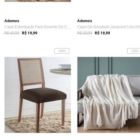
Adomes
Adomes
Capa Estampada Para Assento De Cadeira A...
Ca
R$ 49,99
R$ 29,99
R$ 19,99
R$ 19,99
-54%
-20%