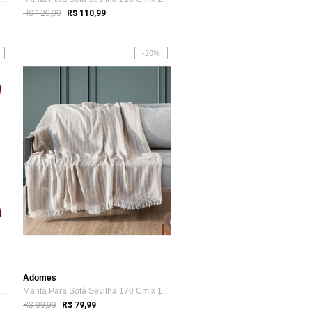
R$ 129,99
R$ 110,99
-20%
Adomes
pa Para Almofada Teddy Peluciado Adomes Vermelho
Manta Para Sofá Sevilha 170 Cm x 150 Cm ...
R$ 99,99
R$ 79,99