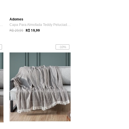
Adomes
pa De Almofada Jacquard Liso Adomes Bege
Capa Para Almofada Teddy Peluciado Adomes Rosa
R$ 29,99
R$ 19,99
-10%