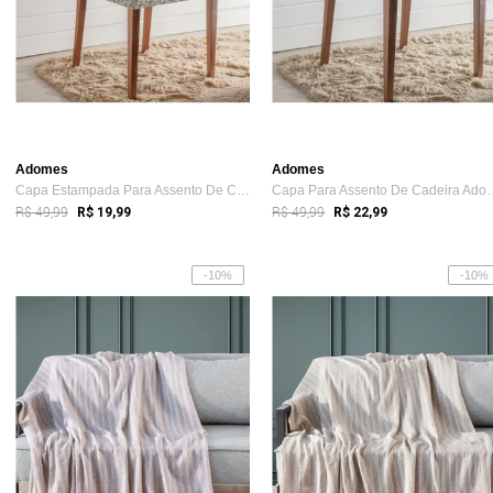
Adomes
Adomes
Capa Estampada Para Assento De Cadeira Adomes Bege
Capa Para Assento 
R$ 49,99
R$ 49,99
R$ 19,99
R$ 22,99
-10%
-10%