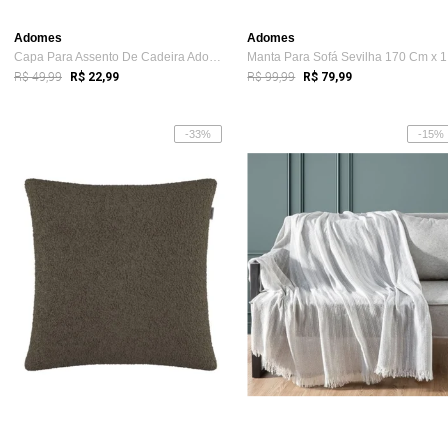
Adomes
Adomes
Capa Para Assento De Cadeira Adomes Marrom
Ma
R$ 49,99
R$ 99,99
R$ 22,99
R$ 79,99
-33%
-15%