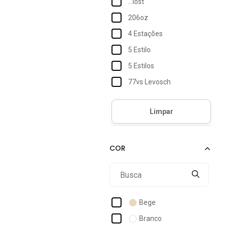
...lost
206oz
4 Estações
5 Estilo
5 Estilos
77vs Levosch
Accona
Acostamento
Acostamento Essentials
Acostamento Masculino
Act Feminino
Activitta
Actvitta
Bege
Ad Life Style
Branco