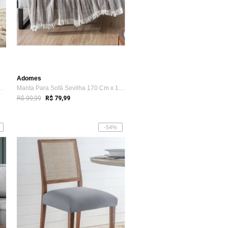
Adomes
De Cadeira Adomes Bege
Manta Para Sofá Sevilha 170 Cm x 150 Cm ...
R$ 99,99
R$ 79,99
-54%