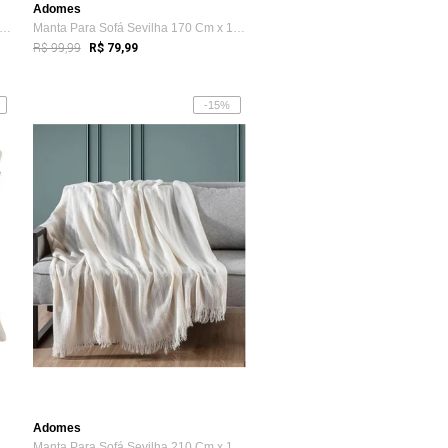
Adomes
nta Para Sofá Sevilha 210 Cm x 170 Cm ...
Manta Para Sofá Sevilha 170 Cm x 150 Cm ...
R$ 99,99
R$ 79,99
-15%
Adomes
pa De Almofada Jacquard Liso Adomes Branco
Manta Para Sofá Sevilha 210 Cm x 170 Cm ...