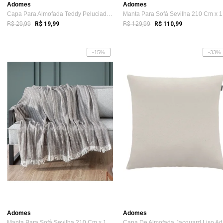
Adomes
Adomes
Capa Para Almofada Teddy Peluciado Adomes Marrom
Ma
R$ 29,99
R$ 129,99
R$ 19,99
R$ 110,99
-15%
-33%
Adomes
Adomes
Manta Para Sofá Sevilha 210 Cm x 170 Cm ...
Ca