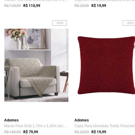
R$ 129,99
R$ 29,99
R$ 110,99
R$ 19,99
-53%
-33%
Adomes
Adomes
Manta Para Sofá 1,70m x 1,40m Jacquard A...
Ca
R$ 169,99
R$ 29,99
R$ 79,99
R$ 19,99