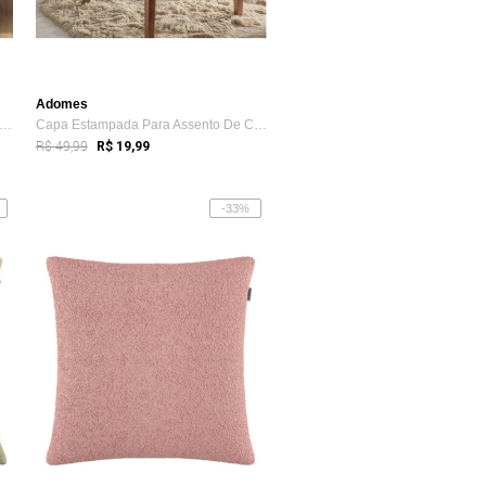
Adomes
nta Para Sofá Sevilha 240 Cm x 170 Cm ...
Capa Estampada Para Assento De Cadeira A...
R$ 49,99
R$ 19,99
-33%