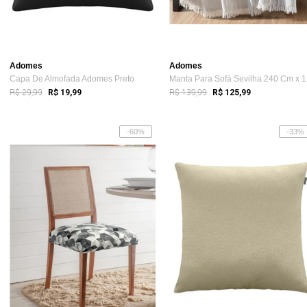
Adomes
Adomes
Capa De Almofada Adomes Preto
Ma
R$ 29,99
R$ 139,99
R$ 19,99
R$ 125,99
-60%
-33%