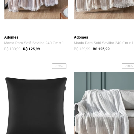
Adomes
Adomes
Manta Para Sofá Sevilha 240 Cm x 170 Cm ...
Ma
R$ 139,99
R$ 139,99
R$ 125,99
R$ 125,99
-33%
-10%