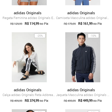
adidas Originals
adidas Originals
Regata Feminina adidas Originals Esentials Preta
Camiseta Masculina adidas Originals 3 Stripes Azul
R$ 114,99
R$ 161,99
no Pix
no Pix
R$ 129,99
R$ 179,99
-25%
-10%
adidas Originals
adidas Originals
Calça adidas Originals Reta Adibreak Preta
Jaqueta Masculina adidas Originals Corta...
R$ 374,99
R$ 449,99
no Pix
no Pix
R$ 499,99
R$ 499,99