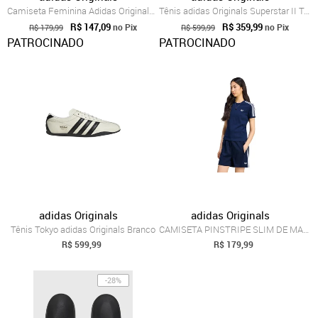
Camiseta Feminina Adidas Originals 3S Slim Preta
Tênis adidas Originals Superstar II Text...
R$ 147,09
R$ 359,99
no Pix
no Pix
R$ 179,99
R$ 599,99
PATROCINADO
PATROCINADO
adidas Originals
adidas Originals
Tênis Tokyo adidas Originals Branco
CAMISETA PINSTRIPE SLIM DE MANGA CURTA a...
R$ 599,99
R$ 179,99
-28%