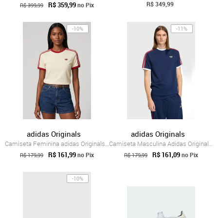
R$ 349,99
R$ 359,99
no Pix
R$ 399,99
-10%
-11%
adidas Originals
adidas Originals
Camiseta Feminina adidas Originals Adico...
Camiseta Masculina Adidas Originals 3 St...
R$ 161,99
R$ 161,09
no Pix
no Pix
R$ 179,99
R$ 179,99
-10%