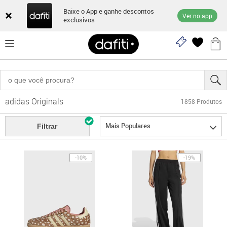
Baixe o App e ganhe descontos
Ver no app
exclusivos
adidas Originals
1858
Produtos
Mais Populares
Filtrar
-10%
-19%