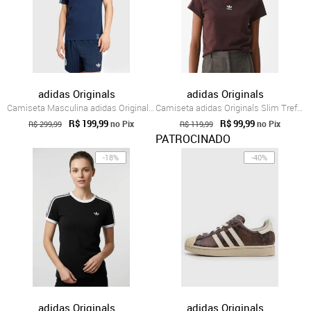
adidas Originals
adidas Originals
Camiseta Masculina adidas Originals Alem...
Camiseta adidas Originals Slim Trefoil Marrom
R$ 199,99
R$ 99,99
no Pix
no Pix
R$ 299,99
R$ 119,99
PATROCINADO
-18%
-40%
adidas Originals
adidas Originals