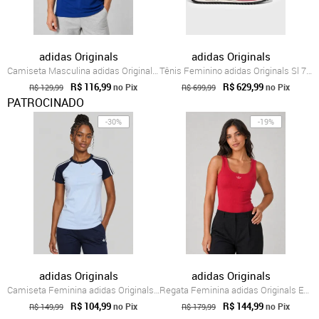
adidas Originals
adidas Originals
Camiseta Masculina adidas Originals Trefoil Azul
Tênis Feminino adidas Originals Sl 72 OG...
R$ 116,99
R$ 629,99
no Pix
no Pix
R$ 129,99
R$ 699,99
PATROCINADO
-30%
-19%
adidas Originals
adidas Originals
Camiseta Feminina adidas Originals SST Raglan Azul
Regata Feminina adidas Originals Ess Vermelha
R$ 104,99
R$ 144,99
no Pix
no Pix
R$ 149,99
R$ 179,99