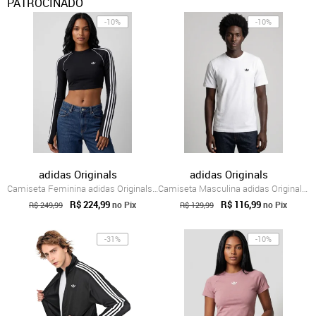
PATROCINADO
-10%
-10%
adidas Originals
adidas Originals
Camiseta Feminina adidas Originals Cropp...
Camiseta Masculina adidas Originals Tref...
R$ 224,99
R$ 116,99
no Pix
no Pix
R$ 249,99
R$ 129,99
-31%
-10%