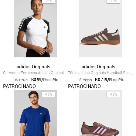
-23%
-10%
adidas Originals
adidas Originals
Camiseta Feminina Adidas Originals SST Baby Branca
Tênis adidas Originals Handball Spezial Marrom
R$ 99,99
R$ 719,99
no Pix
no Pix
R$ 129,99
R$ 799,99
PATROCINADO
PATROCINADO
-10%
-10%