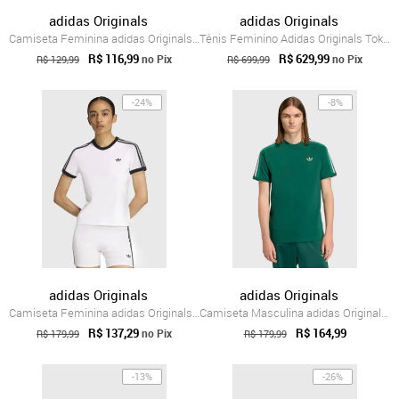
adidas Originals
adidas Originals
Camiseta Feminina adidas Originals Trefoil Branca
Tênis Feminino Adidas Originals Tokyo W Branco
R$ 116,99
R$ 629,99
no Pix
no Pix
R$ 129,99
R$ 699,99
-24%
-8%
adidas Originals
adidas Originals
Camiseta Feminina adidas Originals 3S Slim Branca
Camiseta Masculina adidas Originals 3 St...
R$ 137,29
R$ 164,99
no Pix
R$ 179,99
R$ 179,99
-13%
-26%