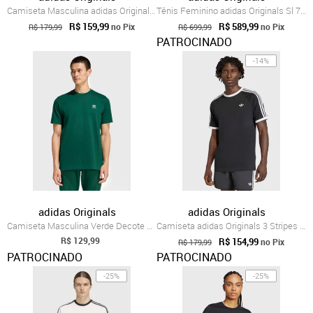
Camiseta Masculina adidas Originals 3 St...
Tênis Feminino adidas Originals Sl 72 OG Marrom
R$ 159,99
R$ 589,99
no Pix
no Pix
R$ 179,99
R$ 699,99
PATROCINADO
-14%
adidas Originals
adidas Originals
Camiseta Masculina Verde Decote Redondo Algodão
Camiseta adidas Originals 3 Stripes Preta
R$ 129,99
R$ 154,99
no Pix
R$ 179,99
PATROCINADO
PATROCINADO
-25%
-25%