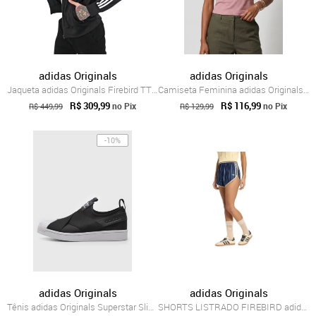
adidas Originals
adidas Originals
Jaqueta adidas Originals Firebird TT Preta
Camiseta Feminina adidas Originals Trefo...
R$ 309,99
R$ 116,99
no Pix
no Pix
R$ 449,99
R$ 129,99
-10%
adidas Originals
adidas Originals
Tênis adidas Originals Superstar Slip On Preto
SHORTS LISTRADO FIREBIRD adidas Originals Azul