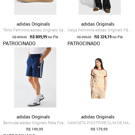
adidas Originals
adidas Originals
Tênis Feminino adidas Originals Samba OG Marrom
Calça Feminina adidas Originals FB Loose TP Preta
R$ 809,99
R$ 324,19
no Pix
no Pix
R$ 899,99
R$ 399,99
PATROCINADO
PATROCINADO
adidas Originals
adidas Originals
Bermuda adidas Originals Reta Firebird Azul
CAMISETA PINSTRIPE SLIM DE MANGA CURTA a...
R$ 199,99
R$ 179,99