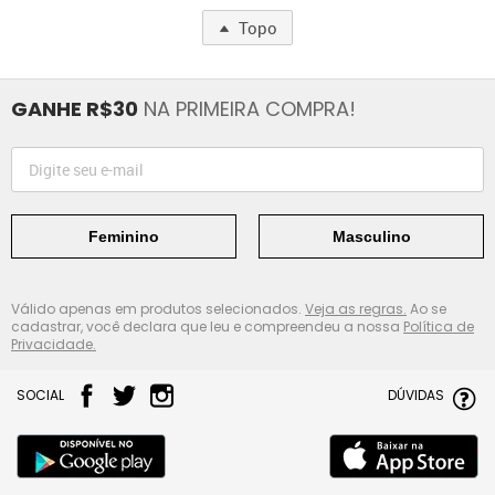
Topo
GANHE R$30
NA PRIMEIRA COMPRA!
Feminino
Masculino
Válido apenas em produtos selecionados.
Veja as regras.
Ao se
cadastrar, você declara que leu e compreendeu a nossa
Política de
Privacidade.
SOCIAL
DÚVIDAS