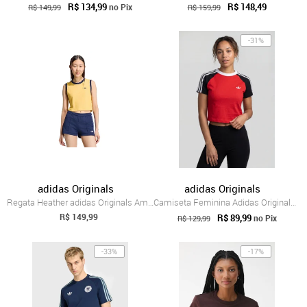
R$ 134,99
R$ 148,49
no Pix
R$ 149,99
R$ 159,99
-31%
adidas Originals
adidas Originals
Regata Heather adidas Originals Amarelo
Camiseta Feminina Adidas Originals SST B...
R$ 149,99
R$ 89,99
no Pix
R$ 129,99
-33%
-17%