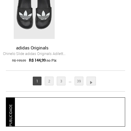
adidas Originals
Chinelo Slide adidas Originals Adilette Lite Preto
R$ 144,99
no Pix
R$ 199,99
...
1
2
3
39
PUBLICIDADE