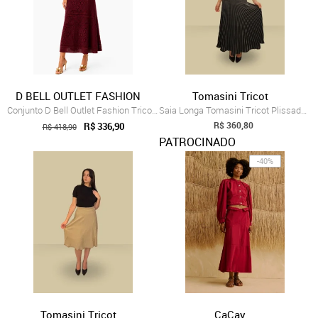
D BELL OUTLET FASHION
Tomasini Tricot
Conjunto D Bell Outlet Fashion Tricot Ma...
Saia Longa Tomasini Tricot Plissada Cinza
R$ 360,80
R$ 336,90
R$ 418,90
PATROCINADO
-40%
Tomasini Tricot
CaCay