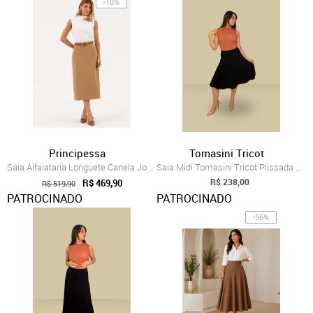
-10%
Principessa
Tomasini Tricot
Saia Alfaiataria Longuete Canela Joulie
Saia Midi Tomasini Tricot Plissada PRETO
R$ 238,00
R$ 469,90
R$ 519,90
PATROCINADO
PATROCINADO
-56%