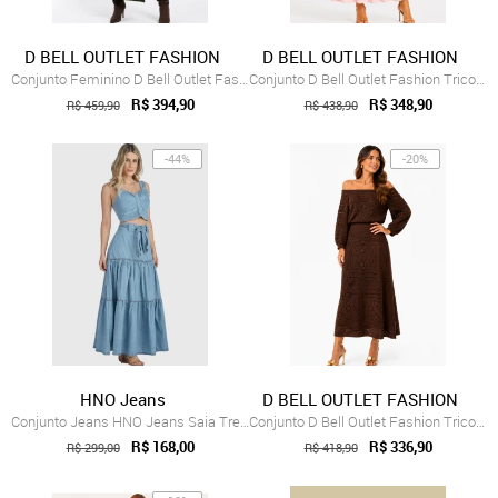
D BELL OUTLET FASHION
D BELL OUTLET FASHION
Conjunto Feminino D Bell Outlet Fashion ...
Conjunto D Bell Outlet Fashion Tricot Rosa
R$ 394,90
R$ 348,90
R$ 459,90
R$ 438,90
-44%
-20%
HNO Jeans
D BELL OUTLET FASHION
Conjunto Jeans HNO Jeans Saia Tres Maria...
Conjunto D Bell Outlet Fashion Tricot Ma...
R$ 168,00
R$ 336,90
R$ 299,00
R$ 418,90