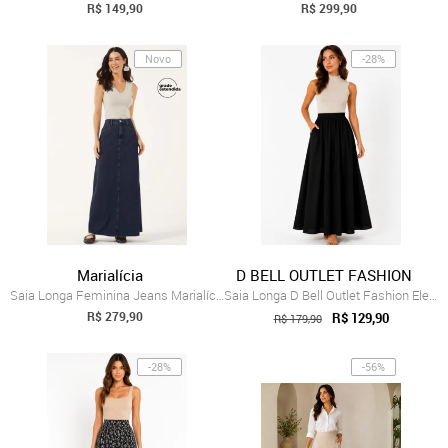
R$ 149,90
R$ 299,90
Novo
-28%
Marialícia
D BELL OUTLET FASHION
Saia Longa Feminina Jeans Marialícia Azul
Saia Longa D Bell Outlet Fashion Elegant...
R$ 279,90
R$ 129,90
R$ 179,90
-28%
-56%