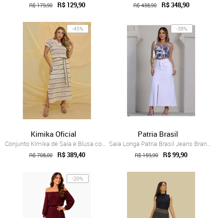
R$ 129,90
R$ 348,90
R$ 179,90
R$ 438,90
-45%
-38%
Kimika Oficial
Patria Brasil
Conjunto Kímika de Saia e Blusa com Deco...
Saia Longa Patria Brasil Jeans Branca Fe...
R$ 389,40
R$ 99,90
R$ 708,00
R$ 159,90
-20%