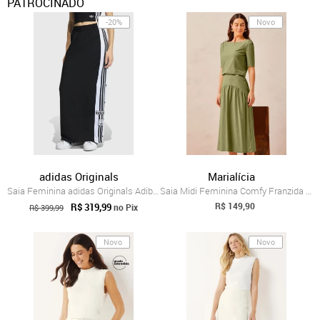
PATROCINADO
-20%
Novo
adidas Originals
Marialícia
Saia Feminina adidas Originals Adibreak SK Preta
Saia Midi Feminina Comfy Franzida Marial...
R$ 149,90
R$ 319,99
no Pix
R$ 399,99
Novo
Novo