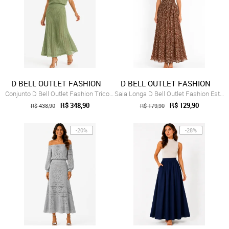
D BELL OUTLET FASHION
D BELL OUTLET FASHION
Conjunto D Bell Outlet Fashion Tricot Ve...
Saia Longa D Bell Outlet Fashion Estampa...
R$ 348,90
R$ 129,90
R$ 438,90
R$ 179,90
-20%
-28%