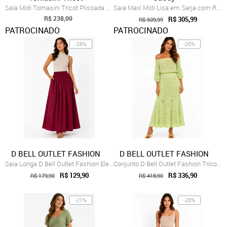
Saia Midi Tomasini Tricot Plissada CÁQUI
Saia Maxi Midi Lisa em Sarja com Recortes
R$ 238,00
R$ 305,99
R$ 509,99
PATROCINADO
PATROCINADO
-28%
-20%
D BELL OUTLET FASHION
D BELL OUTLET FASHION
Saia Longa D Bell Outlet Fashion Elegant...
Conjunto D Bell Outlet Fashion Tricot Ma...
R$ 129,90
R$ 336,90
R$ 179,90
R$ 418,90
-21%
-28%