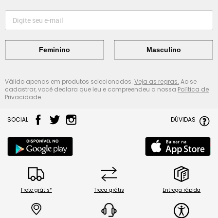
Feminino
Masculino
Válido apenas em produtos selecionados.
Veja as regras.
Ao se
cadastrar, você declara que leu e compreendeu a nossa
Política de
Privacidade.
SOCIAL
DÚVIDAS
Frete grátis*
Troca grátis
Entrega rápida