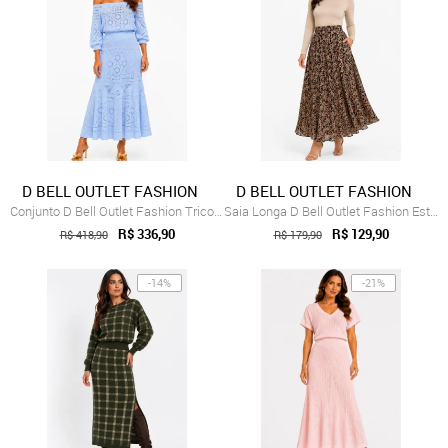
D BELL OUTLET FASHION
D BELL OUTLET FASHION
Conjunto D Bell Outlet Fashion Tricot Ma...
Saia Longa D Bell Outlet Fashion Estampa...
R$ 336,90
R$ 129,90
R$ 418,90
R$ 179,90
-14%
-21%