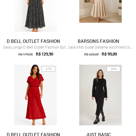
D BELL OUTLET FASHION
BARSONS FASHION
Saia Longa D Bell Outlet Fashion Estampa...
Saia Midi Godê Detalhe Assimetrico em Li...
R$ 129,90
R$ 99,00
R$ 179,90
R$ 223,00
-21%
-20%
D BELL OUTLET FASHION
JUST BASIC