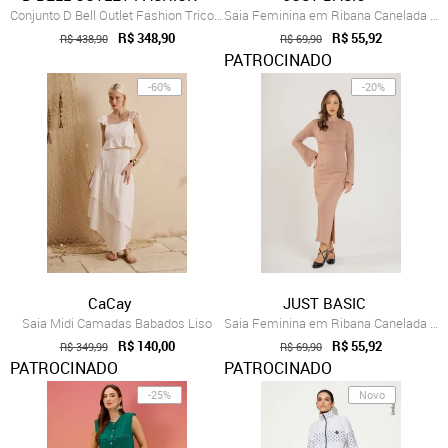
Conjunto D Bell Outlet Fashion Tricot Vermelho
Saia Feminina em Ribana Canelada Just Basic Preto
R$ 348,90
R$ 55,92
R$ 438,90
R$ 69,90
PATROCINADO
-60%
-20%
CaCay
JUST BASIC
Saia Midi Camadas Babados Liso
Saia Feminina em Ribana Canelada Just Basic Marrom
R$ 140,00
R$ 55,92
R$ 349,99
R$ 69,90
PATROCINADO
PATROCINADO
-25%
Novo