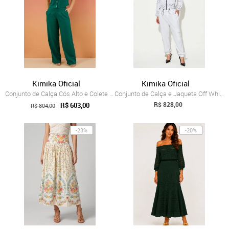
Kimika Oficial
Kimika Oficial
Conjunto de Calça Cós Alto e Colete Verde
Conjunto de Calça e Jaqueta Off White em Poás
R$ 828,00
R$ 603,00
R$ 804,00
-23%
-20%