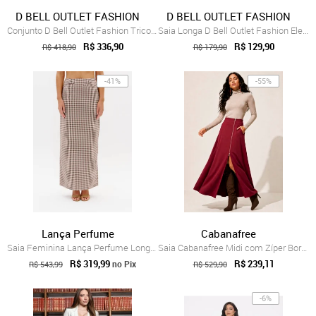
D BELL OUTLET FASHION
D BELL OUTLET FASHION
Conjunto D Bell Outlet Fashion Tricot Ma...
Saia Longa D Bell Outlet Fashion Elegant...
R$ 336,90
R$ 129,90
R$ 418,90
R$ 179,90
-41%
-55%
Lança Perfume
Cabanafree
Saia Feminina Lança Perfume Longa Xadrez Bege
Saia Cabanafree Midi com Zíper Bordô
R$ 319,99
R$ 239,11
no Pix
R$ 543,99
R$ 529,90
-6%