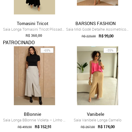
Tomasini Tricot
BARSONS FASHION
Saia Longa Tomasini Tricot Plissada Preto
Saia Midi Godê Detalhe Assimetrico em Li...
R$ 360,00
R$ 99,00
R$ 223,00
PATROCINADO
-69%
-35%
BBonnie
Vanibele
Saia Longa BBonnie Violeta – Linho Bege
Saia Vanibele Longa Camelo
R$ 152,91
R$ 174,00
R$ 499,90
R$ 267,00