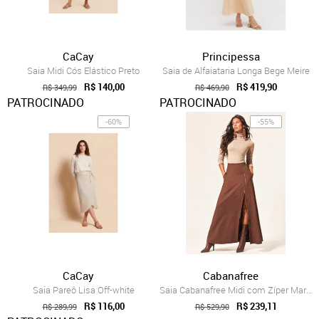
CaCay
Principessa
Saia Midi Cós Elástico Preto
Saia de Alfaiataria Longa Bege Meire
R$ 140,00
R$ 419,90
R$ 349,99
R$ 469,90
PATROCINADO
PATROCINADO
-60%
-55%
CaCay
Cabanafree
Saia Pareô Lisa Off-white
Saia Cabanafree Midi com Zíper Marrom
R$ 116,00
R$ 239,11
R$ 289,99
R$ 529,90