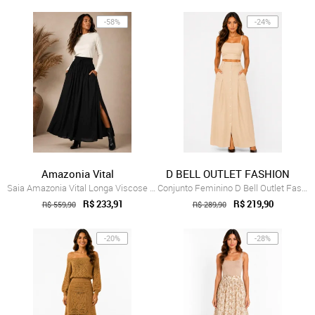
-58%
-24%
Amazonia Vital
D BELL OUTLET FASHION
Saia Amazonia Vital Longa Viscose Preta
Conjunto Feminino D Bell Outlet Fashion Bege
R$ 233,91
R$ 219,90
R$ 559,90
R$ 289,90
-20%
-28%