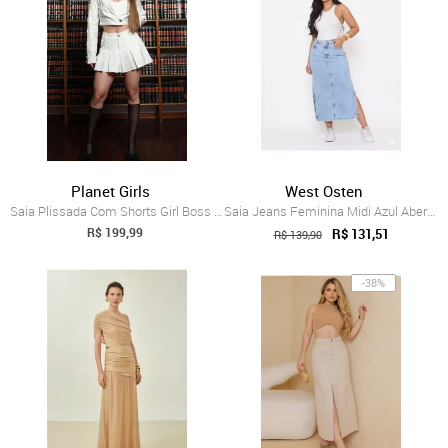
Planet Girls
West Osten
Saia Plissada Com Shorts Girl Boss Plane...
Saia Jeans Feminina Midi Azul Abertura L...
R$ 199,99
R$ 131,51
R$ 139,90
-38%