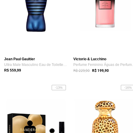
Jean Paul Gaultier
Victorio & Lucchino
Ultra Male Masculino Eau de Toilette Int...
Perfume Femin
R$ 229,90
R$ 559,99
R$ 199,90
-13%
-16%