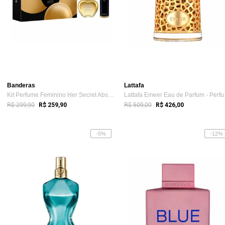
Banderas
Lattafa
Kit Perfume Feminino Her Secret Absolu d...
Latta
R$ 299,90
R$ 509,00
R$ 259,90
R$ 426,00
-5%
-12%