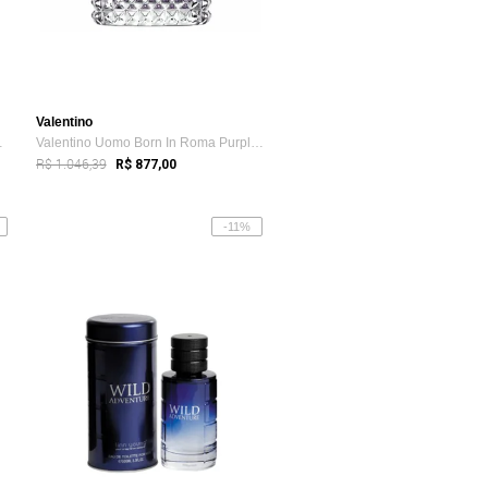
Valentino
 Him Eau ...
Valentino Uomo Born In Roma Purple Melan...
R$ 1.046,39
R$ 877,00
-11%