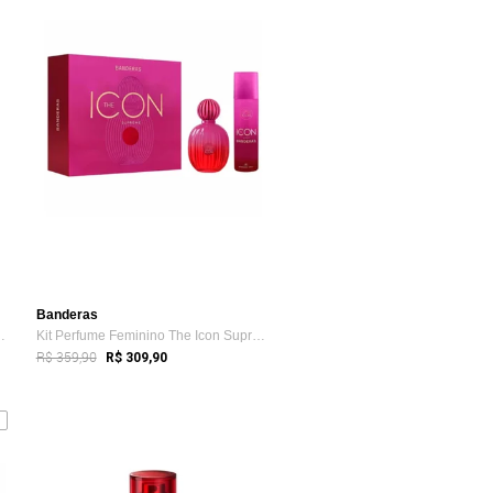
Banderas
u de Parfum Extre...
Kit Perfume Feminino The Icon Supreme de...
R$ 359,90
R$ 309,90