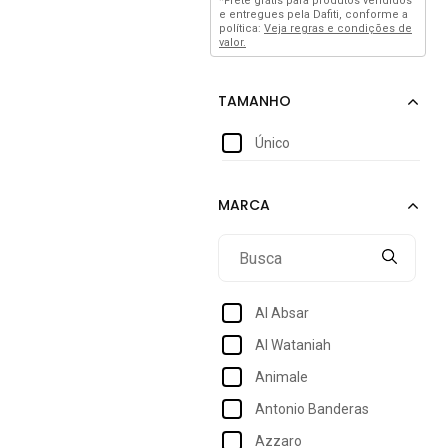
*Frete grátis para produtos vendidos
e entregues pela Dafiti, conforme a
política:
Veja regras e condições de
valor.
Único
Al Absar
Al Wataniah
Animale
Antonio Banderas
Azzaro