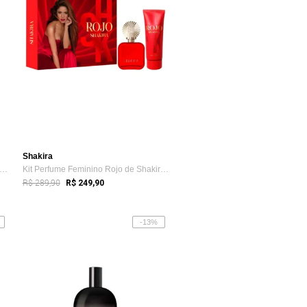
Shakira
rfume Feminino The Icon Elixir de Band...
Kit Perfume Feminino Rojo de Shakira EDP...
R$ 289,90
R$ 249,90
-13%