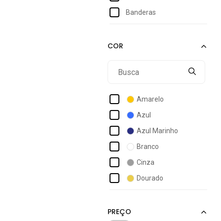
Banderas
Benetton
Burberry
Bvlgari
Calvin Klein
Carolina Herrera
Amarelo
Coach
Azul
David Beckham
Azul Marinho
Davidoff
Branco
Dolce & Gabbana
Cinza
Eudora
Dourado
Everlast
Incolor
Galaxy
Laranja
Giorgio Armani