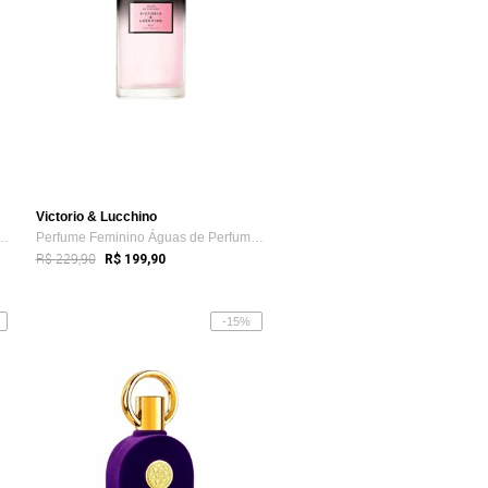
Victorio & Lucchino
ino Águas de Perfume Flor E...
Perfume Feminino Águas de Perfume Flor S...
R$ 229,90
R$ 199,90
-15%