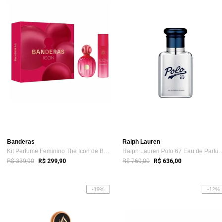
Banderas
Ralph Lauren
Kit Perfume Feminino The Icon de Bandera...
Ralph Lauren Polo 67 Ea
R$ 339,90
R$ 769,00
R$ 299,90
R$ 636,00
-19%
-12%