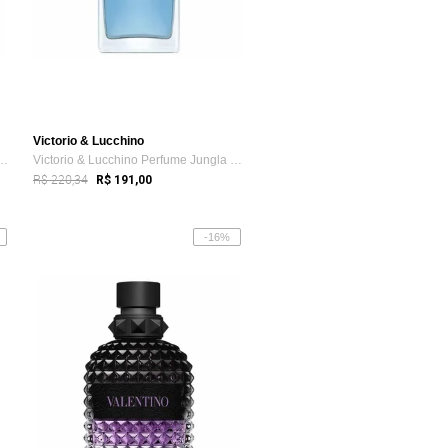
Victorio & Lucchino
ino Blue Seduction Summer E...
Victorio & Lucchino Perfume Jungla Salva...
R$ 220,34
R$ 191,00
-16%