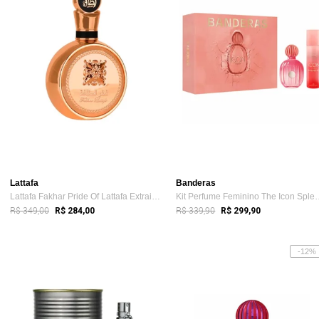
Lattafa
Banderas
Lattafa Fakhar Pride Of Lattafa Extrait ...
Kit Perfume Feminino
R$ 349,00
R$ 339,90
R$ 284,00
R$ 299,90
-12%