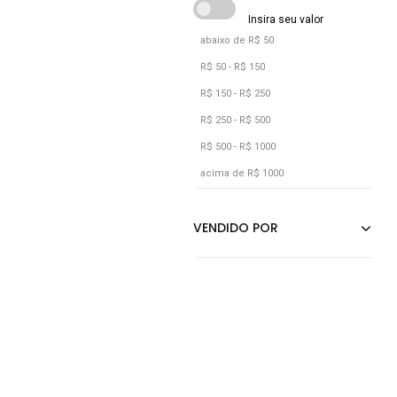
Marrom
Givenchy
Multicolorido
abaixo de R$ 50
Prata
R$ 50 - R$ 150
Preto
R$ 150 - R$ 250
Rosa
R$ 250 - R$ 500
R$ 500 - R$ 1000
Rosê
acima de R$ 1000
Roxo
Transparente
Unico
Verde
Vermelho