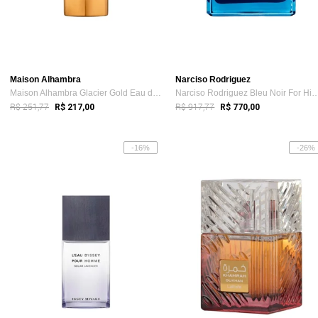
Maison Alhambra
Narciso Rodriguez
Maison Alhambra Glacier Gold Eau de Parf...
Narciso Rodriguez Bleu Noir For
R$ 251,77
R$ 917,77
R$ 217,00
R$ 770,00
-16%
-26%