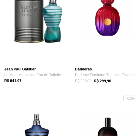
Jean Paul Gaultier
Banderas
Le Male Masculino Eau de Toilette 125 ml Incolor
Pe
R$ 339,90
R$ 641,07
R$ 299,90
-13%