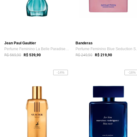
Jean Paul Gaultier
Banderas
Perfume Feminino La Belle Paradise Garde...
Perfume Femin
R$ 569,90
R$ 249,90
R$ 539,90
R$ 219,90
-14%
-16%