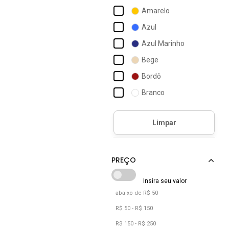
Michael Kors
Amarelo
Mondaine
Azul
Nua Duza
Azul Marinho
Orient
Bege
Prada
Bordô
Ralph Lauren
Branco
Ray-ban
Bronze
Seculus
Café
Speedo
Caramelo
Swarovski
Castanho
Cinza
Coral
abaixo de R$ 50
Dourado
R$ 50 - R$ 150
Estampado
R$ 150 - R$ 250