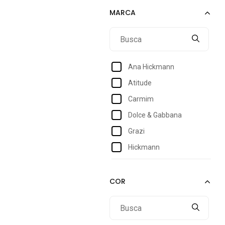
110
Único
Ana Hickmann
Atitude
Carmim
Dolce & Gabbana
Grazi
Hickmann
Jorge Bischoff
Lince
Lo Lettá Acessórios
Luiza Barcelos