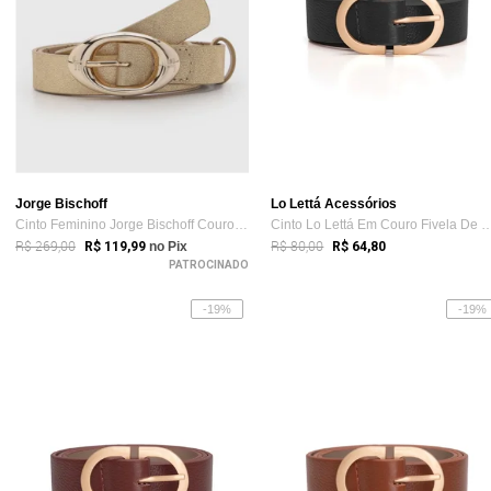
Jorge Bischoff
Lo Lettá Acessórios
Cinto Feminino Jorge Bischoff Couro Five...
Cinto Lo Lettá Em Couro Fivela 
R$ 269,00
R$ 80,00
R$ 119,99
no Pix
R$ 64,80
PATROCINADO
-19%
-19%