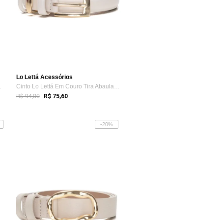
Lo Lettá Acessórios
De Metal ...
Cinto Lo Lettá Em Couro Tira Abaulada Pa...
R$ 94,00
R$ 75,60
-20%