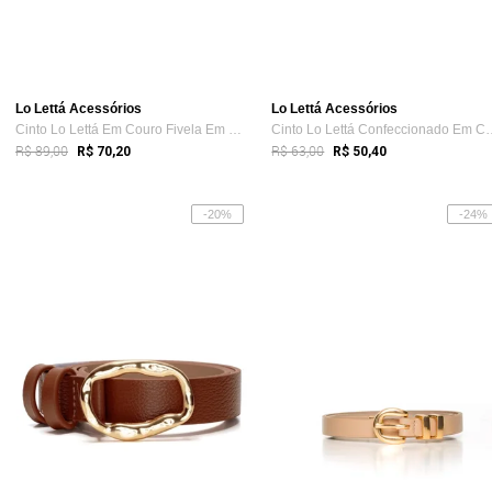
Lo Lettá Acessórios
Lo Lettá Acessórios
Cinto Lo Lettá Em Couro Fivela Em Metal ...
Cinto Lo Lettá Confe
R$ 89,00
R$ 63,00
R$ 70,20
R$ 50,40
-20%
-24%