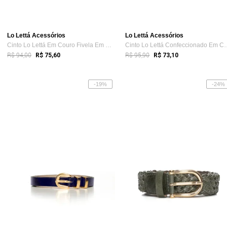
Lo Lettá Acessórios
Lo Lettá Acessórios
Cinto Lo Lettá Em Couro Fivela Em Metal ...
Cinto Lo Lettá Confe
R$ 94,00
R$ 95,90
R$ 75,60
R$ 73,10
-19%
-24%