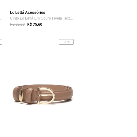
Lo Lettá Acessórios
Cinto Lo Lettá Tressê Em Couro Estonado ...
Cinto Lo Lettá Em Couro Fivela Texturiza...
R$ 95,90
R$ 75,60
-20%