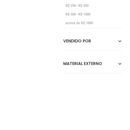
Grafite
R$ 250 - R$ 500
R$ 500 - R$ 1000
Laranja
acima de R$ 1000
Lilás
Marrom
Multicolorido
Nude