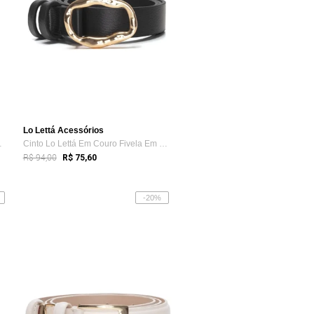
Lo Lettá Acessórios
De Metal ...
Cinto Lo Lettá Em Couro Fivela Em Metal ...
R$ 94,00
R$ 75,60
-20%