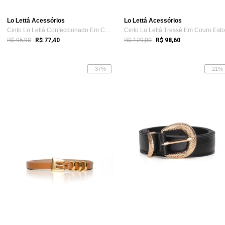
Lo Lettá Acessórios
Lo Lettá Acessórios
Cinto Lo Lettá Confeccionado Em Couro Ti...
R$ 95,90
R$ 129,00
R$ 77,40
R$ 98,60
-37%
-21%