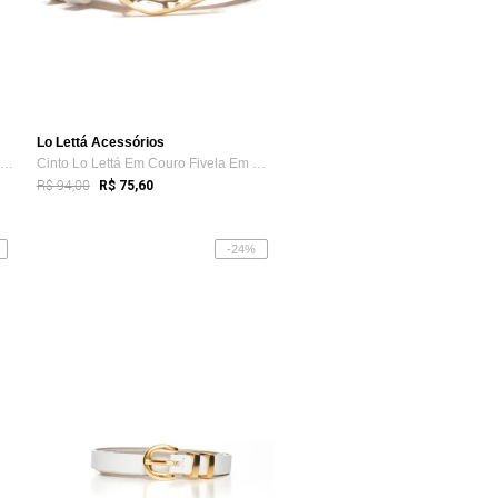
Lo Lettá Acessórios
Cinto Lo Lettá Tressê Em Couro Estonado ...
Cinto Lo Lettá Em Couro Fivela Em Metal ...
R$ 94,00
R$ 75,60
-24%