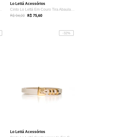
Lo Lettá Acessórios
uro Fivela Texturiza...
Cinto Lo Lettá Em Couro Tira Abaulada Fi...
R$ 94,00
R$ 75,60
-32%
Lo Lettá Acessórios