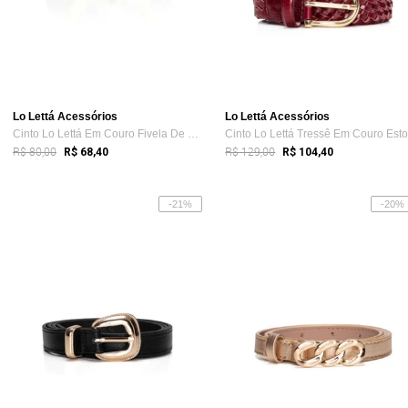
Lo Lettá Acessórios
Lo Lettá Acessórios
Cinto Lo Lettá Em Couro Fivela De Metal ...
R$ 80,00
R$ 129,00
R$ 68,40
R$ 104,40
-21%
-20%