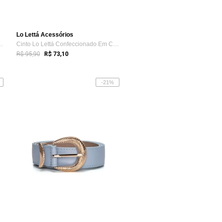
Lo Lettá Acessórios
ccionado Em Couro Ti...
Cinto Lo Lettá Confeccionado Em Couro Ti...
R$ 95,90
R$ 73,10
-21%