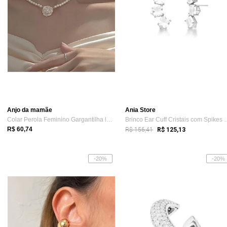
Anjo da mamãe
Ania Store
Colar Perola Feminino Gargantilha luxo S...
Brinco Ear Cuff Cris
R$ 156,41
R$ 60,74
R$ 125,13
-20%
-20%