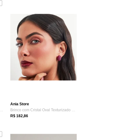
Ania Store
o Argola Cravejada com Zircônias Ba...
Brinco com Cristal Oval Texturizado Mars...
R$ 182,86