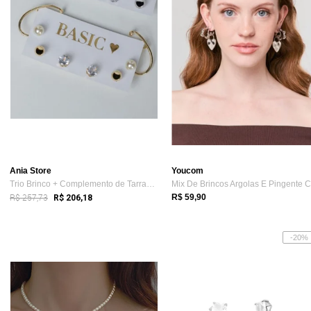
Ania Store
Youcom
Trio Brinco + Complemento de Tarraxa Pie...
R$ 257,73
R$ 59,90
R$ 206,18
-20%