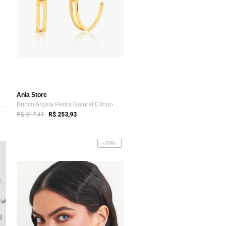
Ania Store
Piercing Unitário Cravejado Prata Semijo...
Brinco Argola Pedra Natural Citrino Semi...
R$ 317,41
R$ 253,93
-20%