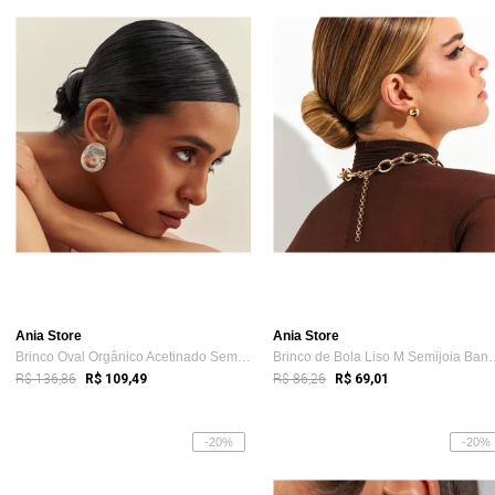
Ania Store
Ania Store
Brinco Oval Orgânico Acetinado Semijoia ...
Brinco de Bola Liso 
R$ 136,86
R$ 86,26
R$ 109,49
R$ 69,01
-20%
-20%