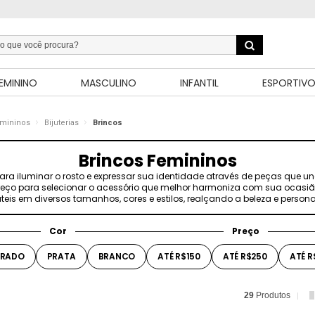
EMININO
MASCULINO
INFANTIL
ESPORTIV
emininos
Bijuterias
Brincos
Brincos Femininos
ara iluminar o rosto e expressar sua identidade através de peças que
 e preço para selecionar o acessório que melhor harmoniza com sua ocasião
teis em diversos tamanhos, cores e estilos, realçando a beleza e perso
Cor
Preço
RADO
PRATA
BRANCO
ATÉ R$150
ATÉ R$250
ATÉ R
29
Produtos