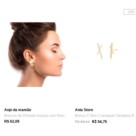
-20%
Anjo da mamãe
Ania Store
Brincos de Pressão Argola com Pérolas Re...
Brinco X Slim Cravej
R$ 68,44
R$ 62,09
R$ 54,75