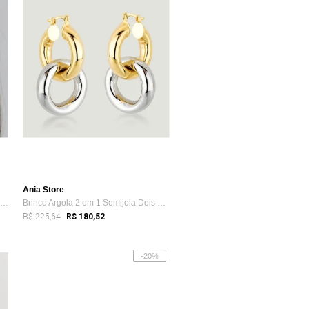
Ania Store
Brinco Pendente com Cristais Spikes Semi...
Brinco Argola 2 em 1 Semijoia Dois Banho...
R$ 225,64
R$ 180,52
-20%