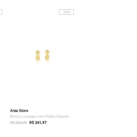
-20%
Ania Store
ado Semijoia Banhado...
Brinco Losango com Pedra Natural Drusa O...
R$ 302,46
R$ 241,97