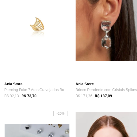
Ania Store
Ania Store
Piercing Fake 7 Aros Cravejados Banhado ...
R$ 92,13
R$ 171,36
R$ 73,70
R$ 137,09
-20%