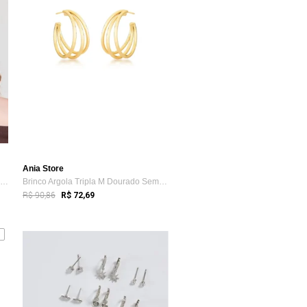
Ania Store
Mix De Brincos Argolas E Pingente Coração
Brinco Argola Tripla M Dourado Semijoia ...
R$ 90,86
R$ 72,69