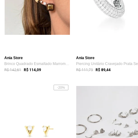
Ania Store
Ania Store
Brinco Quadrado Esmaltado Marrom Semijoi...
R$ 142,61
R$ 111,79
R$ 114,09
R$ 89,44
-20%