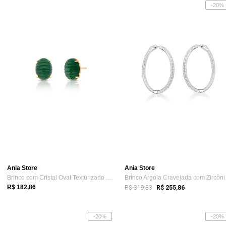
-20%
Ania Store
Ania Store
Brinco com Cristal Oval Texturizado Verd...
Brinc
R$ 319,83
R$ 182,86
R$ 255,86
-20%
-20%