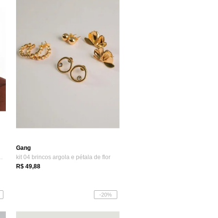
Gang
M Semijoia Banhada a...
kit 04 brincos argola e pétala de flor
R$ 49,88
-20%