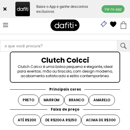
Baixe o App e ganhe descontos
Ver no app
exclusivos
Clutch Colcci
Clutch Colcci é uma bolsa pequena e elegante, ideal
para eventos; mão ou tiracolo, com design moderno,
acabamento sofisticado e estilo contemporâneo.
Principais cores
PRETO
MARROM
BRANCO
AMARELO
Faixa de preço
ATÉ R$200
DE R$200 A R$250
ACIMA DE R$300