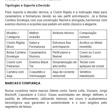
Tipologias e Suporte à Decisão
Para suporte à decisão técnica, a Clutch Rígida é a indicação ideal para
casamentos e formaturas devido ao seu perfil anti-impacto. Já a Bolsa
Carteira Envelope, com sua construção flexível e alongada, harmoniza com
eventos diurnos e ocasiões que pedem um estilo clássico e elegante.
Modelo /
Melhor
Atributo técnico
Composição
Categoria
ocasião
comum
Clutch Rígida
Galas e
Estrutura fixa
Acrílico ou Metal
(Box)
Formaturas
anti-impacto
revestido
Bolsa Carteira
Casamentos
Perfil plano e
Couro ou Couro
Envelope
Diurnos
flexível
Sintético
Clutch com
Eventos Black
Ornamentação de
Tecido com
Pedrarias
Tie
alto brilho
apliques de cristal
Carteira com
Coquetéis e
Alça de corrente
Sintético
Alça
Vernissages
removível
metalizado
MARCAS E CONFIANÇA
Nossa curadoria reúne marcas líderes como Santa Lolla, Vizzano, Jorge
Bischoff, Capodarte e Colcci. Essas autoridades em design definem o
padrão de refinamento, utilizando texturas em couro e acabamentos
tecnológicos que garantem a autenticidade e o luxo exigidos pelo
segmento de festas.