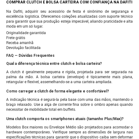
COMPRAR CLUTCH E BOLSA CARTEIRA COM CONFIANÇA NA DAFITI
Na Dafiti, adquirir seu acessório de festa é sinônimo de segurança e
excelência logística. Oferecemos coleções atualizadas com suporte técnico
para garantir que sua produção esteja impecável, aliando praticidade e alta
moda em um só lugar.
Originalidade garantida
Frete grátis
Receba amanhã
Devolução facilitada
FAQ — Dúvidas Frequentes
Qual a diferença técnica entre clutch e bolsa carteira?
A clutch é geralmente pequena e rígida, projetada para ser segurada na
palma da mão. A bolsa carteira (envelope) é tipicamente mais plana,
retangular e flexível, assemelhando-se a uma carteira ampliada.
Como carregar a clutch de forma elegante e confortável?
A indicação técnica é segurá-la pela base com uma das mãos, mantendo o
braço relaxado. Use a alça de corrente fina sobre o ombro apenas quando
necessitar de mobilidade total em buffets.
Uma clutch comporta os smartphones atuais (tamanho Plus/Max)?
Modelos Box maiores ou Envelope Médio são projetados para acomodar o
hardware contemporâneo. Verifique sempre as dimensões de largura nas
especificações técnicas para garantir que o dispositivo caiba sem deformar