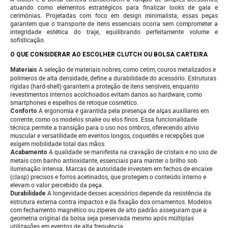
atuando como elementos estratégicos para finalizar looks de gala e
cerimônias. Projetadas com foco em design minimalista, essas peças
garantem que o transporte de itens essenciais ocorra sem comprometer a
integridade estética do traje, equilibrando perfeitamente volume e
sofisticação.
O QUE CONSIDERAR AO ESCOLHER CLUTCH OU BOLSA CARTEIRA
A seleção de materiais nobres, como cetim, couros metalizados e
Materiais
polímeros de alta densidade, define a durabilidade do acessório. Estruturas
rígidas (hard-shell) garantem a proteção de itens sensíveis, enquanto
revestimentos internos acolchoados evitam danos ao hardware, como
smartphones e espelhos de retoque cosmético.
A ergonomia é garantida pela presença de alças auxiliares em
Conforto
corrente, como os modelos snake ou elos finos. Essa funcionalidade
técnica permite a transição para o uso nos ombros, oferecendo alívio
muscular e versatilidade em eventos longos, coquetéis e recepções que
exigem mobilidade total das mãos.
A qualidade se manifesta na cravação de cristais e no uso de
Acabamento
metais com banho antioxidante, essenciais para manter o brilho sob
iluminação intensa. Marcas de autoridade investem em fechos de encaixe
(clasp) precisos e forros acetinados, que protegem o conteúdo interno e
elevam o valor percebido da peça.
A longevidade desses acessórios depende da resistência da
Durabilidade
estrutura externa contra impactos e da fixação dos ornamentos. Modelos
com fechamento magnético ou zíperes de alto padrão asseguram que a
geometria original da bolsa seja preservada mesmo após múltiplas
utilizações em eventos de alta frequência.