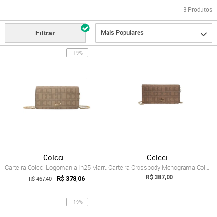
3
Produtos
Mais Populares
Filtrar
-19%
Colcci
Colcci
Carteira Colcci Logomania In25 MarromCaf...
Carteira Crossbody Monograma Colcci Caramelo
R$ 387,00
R$ 467,40
R$ 378,06
-19%