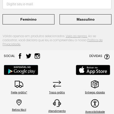
Feminino
Masculino
Válido apenas em produtos selecionados.
Veja as regras.
Ao se
cadastrar, você declara que leu e compreendeu a nossa
Política de
Privacidade.
SOCIAL
DÚVIDAS
Frete grátis*
Troca grátis
Entrega rápida
Retira fácil
Atendimento
Acessibilidade