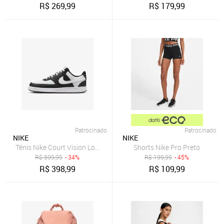
R$
269,99
R$
179,99
Patrocinado
Patrocinado
NIKE
NIKE
Tênis Nike Court Vision Low Next Nature Feminino
Shorts Nike Pro Preto
R$
599,99
- 34%
R$
199,99
- 45%
R$
398,99
R$
109,99