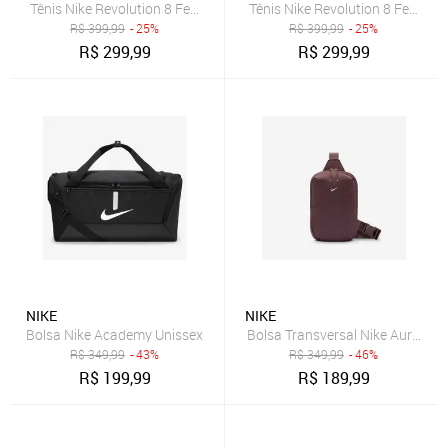
Tênis Nike Revolution 8 Feminino
Tênis Nike Revolution 8 Feminin
R$
399,99
- 25%
R$
399,99
- 25%
R$
299,99
R$
299,99
NIKE
NIKE
Bolsa Nike Academy Unissex
Bolsa Transversal Nike Aura Uni
R$
349,99
- 43%
R$
349,99
- 46%
R$
199,99
R$
189,99