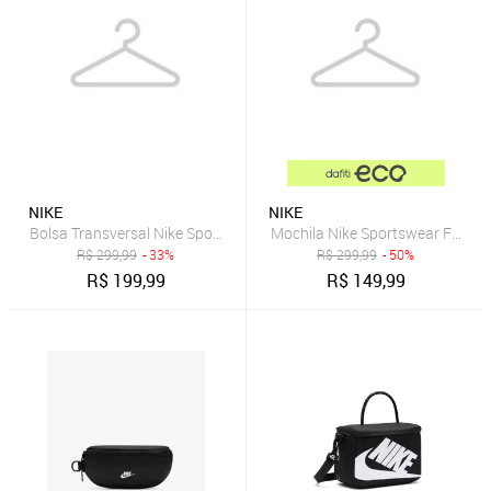
NIKE
NIKE
Bolsa Transversal Nike Sportswear Commute Feminina
Mochila Nike Sportswear Futura
R$
299,99
- 33%
R$
299,99
- 50%
R$
199,99
R$
149,99