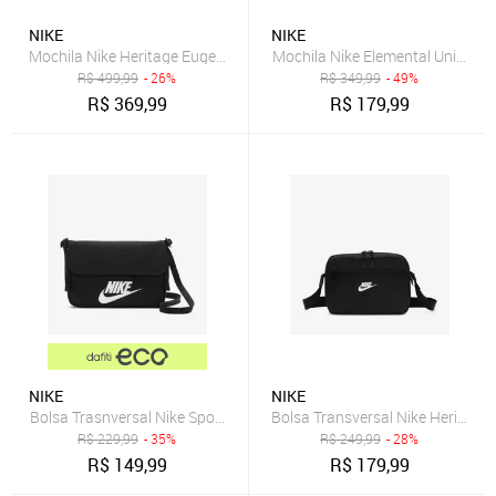
NIKE
NIKE
Mochila Nike Heritage Eugene Unissex
Mochila Nike Elemental Unissex
R$
499,99
- 26%
R$
349,99
- 49%
R$
369,99
R$
179,99
NIKE
NIKE
Bolsa Trasnversal Nike Sportswear Feminina
Bolsa Transversal Nike Heritage 
R$
229,99
- 35%
R$
249,99
- 28%
R$
149,99
R$
179,99