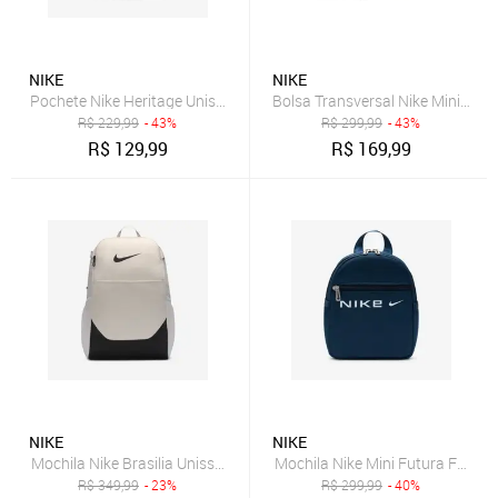
NIKE
NIKE
Pochete Nike Heritage Unissex
Bolsa Transversal Nike Mini Sho
R$
229,99
- 43%
R$
299,99
- 43%
R$
129,99
R$
169,99
NIKE
NIKE
Mochila Nike Brasilia Unissex
Mochila Nike Mini Futura Femini
R$
349,99
- 23%
R$
299,99
- 40%