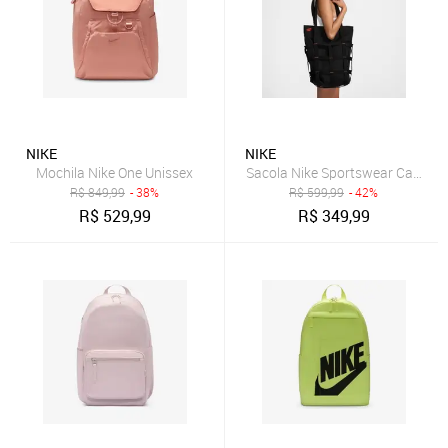
NIKE
NIKE
Mochila Nike One Unissex
Sacola Nike Sportswear Cargo F
R$
849,99
- 38%
R$
599,99
- 42%
R$
529,99
R$
349,99