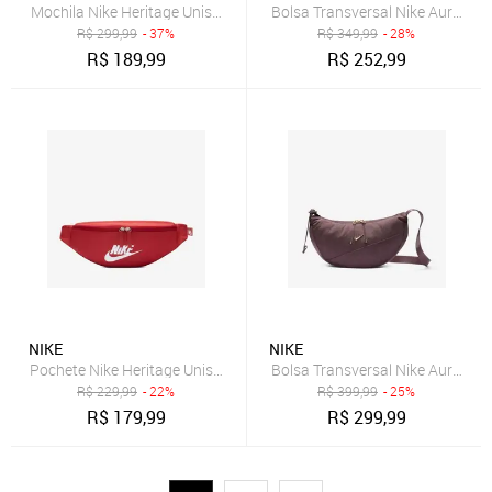
Mochila Nike Heritage Unissex
Bolsa Transversal Nike Aura Uni
R$
299,99
- 37%
R$
349,99
- 28%
R$
189,99
R$
252,99
NIKE
NIKE
Pochete Nike Heritage Unissex
Bolsa Transversal Nike Aura Uni
R$
229,99
- 22%
R$
399,99
- 25%
R$
179,99
R$
299,99