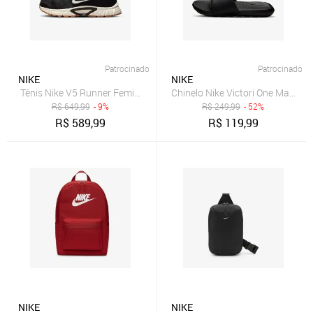
Patrocinado
Patrocinado
NIKE
NIKE
Tênis Nike V5 Runner Feminino
Chinelo Nike Victori One Masculi
R$
649,99
- 9%
R$
249,99
- 52%
R$
589,99
R$
119,99
NIKE
NIKE