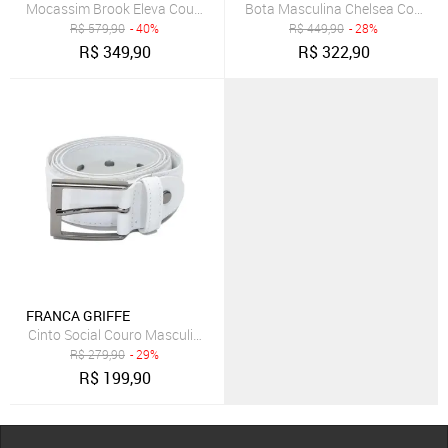
Mocassim Brook Eleva Couro Sola Tratorada Robusta Masculino Pr
Bota Masculina Chelsea Couro Le
R$
579,90
- 40%
R$
449,90
- 28%
R$
349,90
R$
322,90
FRANCA GRIFFE
Cinto Social Couro Masculino Fivela Metal Prata Elegante Branco
R$
279,90
- 29%
R$
199,90