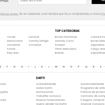
PRA!
Fe
.
Ao se cadastrar, você declara que leu e compreendeu a nossa
Veja as regras.
Po
TOP CATEGORIAS
Tricae
Lacoste
Botas Femininas
Camisa Po
Democrata
Tommy Hilfiger
Vestido Curto
Botas Mas
Via Marte
Converse
Scarpin
Sapatênis
Forum
Tênis Masculino
Calça Jea
Ray-Ban
Bolsas
Sapatilha
•
•
•
•
•
•
•
•
•
•
•
•
•
•
E
F
G
H
I
J
K
L
M
N
O
P
Q
R
S
DAFITI
entes
Acessibilidade
Sustentabilidade
Sobre Dafiti
Programa de afil
luções
Institucional
Política de priva
Trabalhe conosco
Contrato de com
moda
Nossos fornecedores
É seguro comprar 
Quero vender na Dafiti
Anuncie Conosco