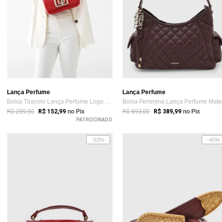
Lança Perfume
Lança Perfume
Bolsa Tiracolo Lança Perfume Logo Metali...
R$ 299,90
R$ 693,00
R$ 152,99
no Pix
R$ 389,99
no Pix
PATROCINADO
-53%
-45%