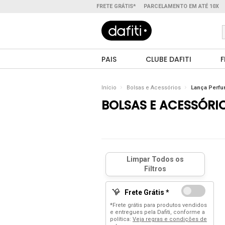
FRETE GRÁTIS*
PARCELAMENTO EM ATÉ 10X
PAIS
CLUBE DAFITI
F
Início
Bolsas e Acessórios
Lança Perf
BOLSAS E ACESSÓRI
Frete Grátis *
*Frete grátis para produtos vendidos
e entregues pela Dafiti, conforme a
política:
Veja regras e condições de