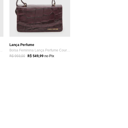
Lança Perfume
nino Lança Perfume Fivela Dourada Vinho
Bolsa Feminina Lança Perfume Couro Textu...
R$ 993,00
R$ 549,99
no Pix