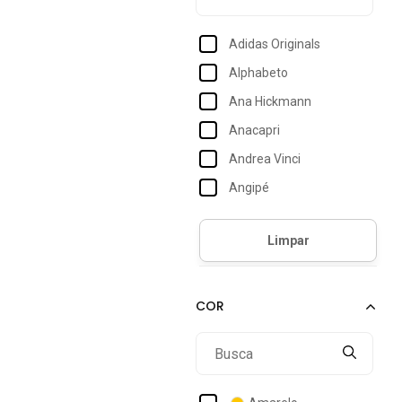
Adidas Originals
Alphabeto
Ana Hickmann
Anacapri
Andrea Vinci
Angipé
Anna Andrade
Arara Dourada
Arezzo
Artlux
Balboa
Bauarte
Billabong