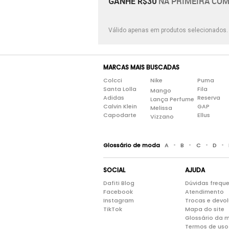
NA PRIMEIRA COM
GANHE R$30
Válido apenas em produtos selecionados
MARCAS MAIS BUSCADAS
Colcci
Nike
Puma
Santa Lolla
Fila
Mango
Adidas
Reserva
Lança Perfume
Calvin Klein
GAP
Melissa
Capodarte
Ellus
Vizzano
•
•
•
•
Glossário de moda
A
B
C
D
SOCIAL
AJUDA
Dafiti Blog
Dúvidas frequ
Facebook
Atendimento
Instagram
Trocas e devo
TikTok
Mapa do site
Glossário da 
Termos de uso