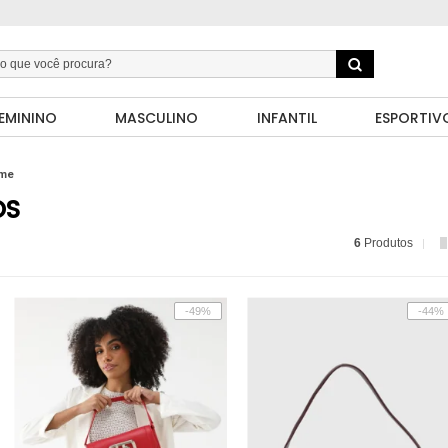
EMININO
MASCULINO
INFANTIL
ESPORTIV
ume
OS
6
Produtos
-49%
-44%