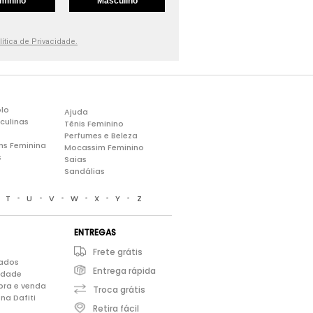
minino
Masculino
lítica de Privacidade.
lo
Ajuda
culinas
Tênis Feminino
Perfumes e Beleza
ns Feminina
Mocassim Feminino
s
Saias
Sandálias
•
•
•
•
•
•
•
T
U
V
W
X
Y
Z
ENTREGAS
Frete grátis
iados
Entrega rápida
cidade
pra e venda
Troca grátis
na Dafiti
Retira fácil