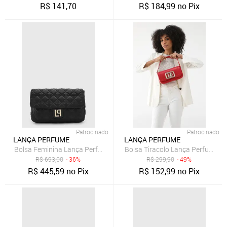
R$
141,70
R$
184,99
no Pix
Patrocinado
Patrocinado
LANÇA PERFUME
LANÇA PERFUME
Bolsa Feminina Lança Perfume Matelassê Preta
Bolsa Tiracolo Lança Perfume L
R$
693,00
- 36%
R$
299,90
- 49%
R$
445,59
no Pix
R$
152,99
no Pix