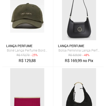
LANÇA PERFUME
LANÇA PERFUME
Boné Lança Perfume Bordado Pr27 Verde Feminino
Bolsa Feminina Lança Perfume M
R$
172,73
- 25%
R$
329,90
- 48%
R$
129,88
R$
169,99
no Pix