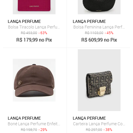
LANÇA PERFUME
LANÇA PERFUME
Bolsa Tiracolo Lança Perfume Monograma Alça Ajustável Pink
Bolsa Feminina Lança Perfume D
R$
493,00
- 63%
R$
1103,00
- 45%
R$
179,99
no Pix
R$
609,99
no Pix
LANÇA PERFUME
LANÇA PERFUME
Boné Lança Perfume Enfeite Pr27 Marrom Feminino
Carteira Lança Perfume Compac
R$
198,70
- 29%
R$
297,00
- 38%