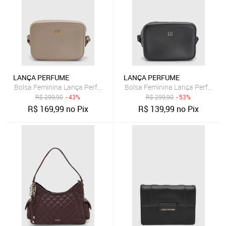
LANÇA PERFUME
LANÇA PERFUME
Bolsa Feminina Lança Perfume Alça Estampada Bege
Bolsa Feminina Lança Perfume 
R$
299,90
- 43%
R$
299,90
- 53%
R$
169,99
no Pix
R$
139,99
no Pix