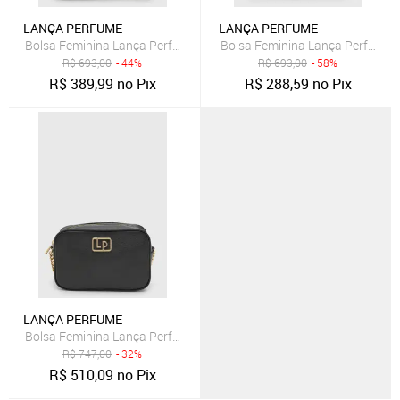
LANÇA PERFUME
LANÇA PERFUME
Bolsa Feminina Lança Perfume Matelassê Vinho
Bolsa Feminina Lança Perfume 
R$
693,00
- 44%
R$
693,00
- 58%
R$
389,99
no Pix
R$
288,59
no Pix
LANÇA PERFUME
Bolsa Feminina Lança Perfume Couro Retangular Preta
R$
747,00
- 32%
R$
510,09
no Pix