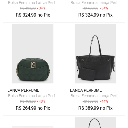
Bolsa Feminina Lança Perfume Estruturada Estampa Logo Bege
Bolsa Feminina Lança Perfume 
R$
493,00
- 34%
R$
493,00
- 34%
R$
324,99
no Pix
R$
324,99
no Pix
LANÇA PERFUME
LANÇA PERFUME
Bolsa Feminina Lança Perfume Matelassê Verde
Bolsa Feminina Lança Perfume T
R$
463,00
- 43%
R$
693,00
- 44%
R$
264,99
no Pix
R$
389,99
no Pix