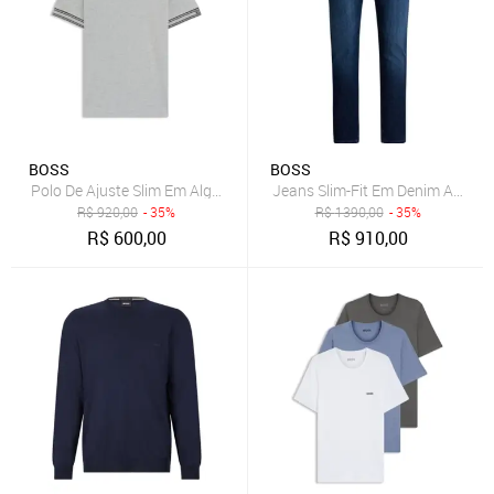
BOSS
BOSS
Polo De Ajuste Slim Em Algodão Com Riscas No Rebordo Das Mang
Jeans Slim-Fit Em Denim Azul Me
R$
920,00
- 35%
R$
1390,00
- 35%
R$
600,00
R$
910,00