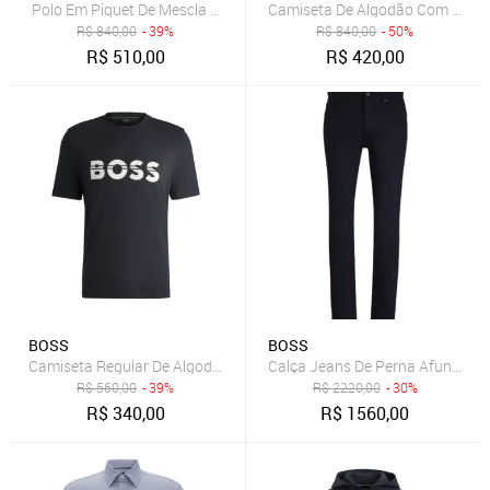
Polo Em Piquet De Mescla De Algodão Com S.Café
Camiseta De Algodão Com Pespo
R$
840,00
- 39%
R$
840,00
- 50%
R$
510,00
R$
420,00
BOSS
BOSS
Camiseta Regular De Algodão Com Arte De Logo Azul - G-L
Calça Jeans De Perna Afunilada
R$
560,00
- 39%
R$
2220,00
- 30%
R$
340,00
R$
1560,00