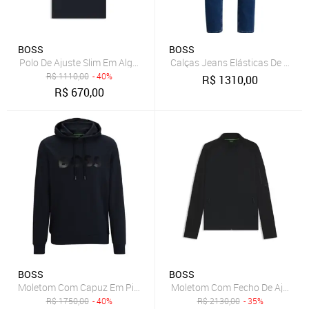
BOSS
BOSS
Polo De Ajuste Slim Em Algodão Mercerizado
Calças Jeans Elásticas De Ajust
R$
1110,00
- 40%
R$
1310,00
R$
670,00
BOSS
BOSS
Moletom Com Capuz Em Piqué De Algodão De Ajuste Descontraído
Moletom Com Fecho De Ajuste R
R$
1750,00
- 40%
R$
2130,00
- 35%