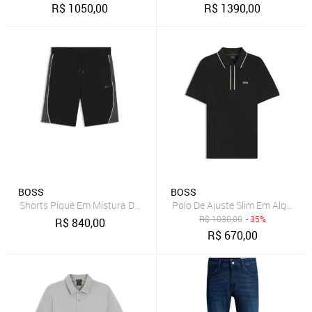
R$
1050,00
R$
1390,00
BOSS
BOSS
Shorts Piqué Em Mistura De Algodão
Polo De Ajuste Slim Em Algodão
R$
1030,00
- 35%
R$
840,00
R$
670,00