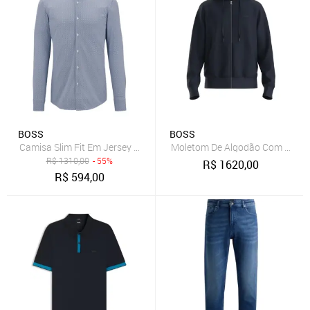
BOSS
BOSS
Camisa Slim Fit Em Jersey Stretch Italiana De Desempenho
Moletom De Algodão Com Zíper
R$
1310,00
- 55%
R$
1620,00
R$
594,00