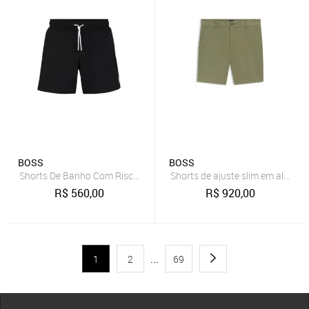
BOSS
BOSS
Shorts De Banho Com Risca E Logo Preto - G-L
Shorts de ajuste slim em algodão
R$
560,00
R$
920,00
1
2
...
69