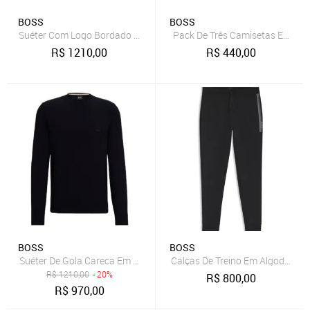
BOSS
BOSS
Suéter Com Logo Bordado Em Lã Responsável Azul
Pack De Três Camisetas Em Al
R$
1210,00
R$
440,00
BOSS
BOSS
Suéter De Gola Careca Em Algodão Com Logo Bordado
Calças De Treino Em Algodão C
R$
1210,00
- 20%
R$
800,00
R$
970,00