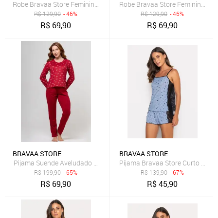
Robe Bravaa Store Feminino Hobby Hobbie Roupão Sexy Noiva Robe
Robe Bravaa Store Feminino Ho
R$
129,90
- 46%
R$
129,90
- 46%
R$
69,90
R$
69,90
BRAVAA STORE
BRAVAA STORE
Pijama Suende Aveludado Bravaa Store Longo Malha Confortável I
Pijama Bravaa Store Curto Adult
R$
199,90
- 65%
R$
139,90
- 67%
R$
69,90
R$
45,90