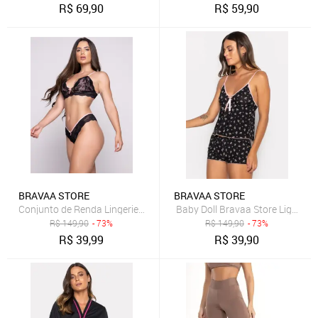
R$
69,90
R$
59,90
BRAVAA STORE
BRAVAA STORE
Conjunto de Renda Lingerie Calcinha E Soutien Feminino Luxo Româ
Baby Doll Bravaa Store Liganet
R$
149,90
- 73%
R$
149,90
- 73%
R$
39,99
R$
39,90