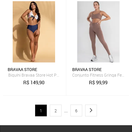
BRAVAA STORE
BRAVAA STORE
Biquíni Bravaa Store Hot Pants Feminino Cintura Alta Verão Moda P
Conjunto Fitness Gringa Femini
R$
149,90
R$
99,99
1
2
...
6