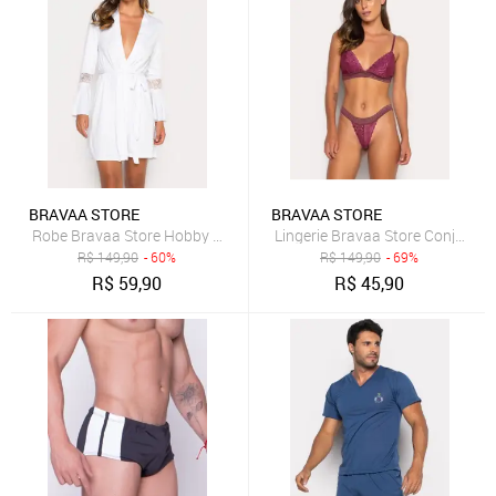
BRAVAA STORE
BRAVAA STORE
Robe Bravaa Store Hobby Roupão Feminino Noiva Renda Sexy Lux
Lingerie Bravaa Store Conjunto
R$
149,90
- 60%
R$
149,90
- 69%
R$
59,90
R$
45,90