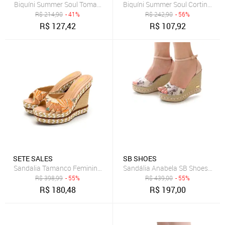
Biquíni Summer Soul Tomara Que Caia Com Bojo Fio Dental Duplo Flo
Biquíni Summer Soul Cortininha 
R$
214,90
- 41%
R$
242,90
- 56%
R$
127,42
R$
107,92
SETE SALES
SB SHOES
Sandalia Tamanco Feminino Anabela com Sisal Tecido Floral Cara
Sandália An
R$
398,99
- 55%
R$
439,00
- 55%
R$
180,48
R$
197,00