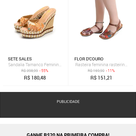
SETE SALES
FLOR D'COURO
Sandalia Tamanco Feminino Anabela com Sisal Tecido Floral Cara
Rasteira feminina rasteirinha F
R$
398,99
- 55%
R$
169,90
- 11%
R$
180,48
R$
151,21
PUBLICIDADE
GANHE R$20 NA PRIMEIRA COMPRA!