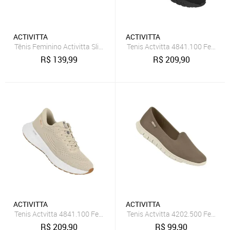
ACTIVITTA
ACTIVITTA
Tênis Feminino Activitta Slip On Casual
Tenis Actvitta 4841.100 Feminin
R$
139,99
R$
209,90
ACTIVITTA
ACTIVITTA
Tenis Actvitta 4841.100 Feminino
Tenis Actvitta 4202.500 Feminin
R$
209,90
R$
99,90