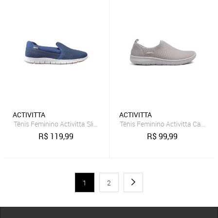
ACTIVITTA
ACTIVITTA
Tênis Feminino Activitta Slip On Conforto
Tênis Feminino Activitta Casual S
R$
119,99
R$
99,99
1
2