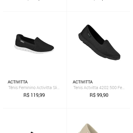
ACTIVITTA
ACTIVITTA
Tênis Feminino Activitta Slip On Conforto
Tenis Actvitta 4202.500 Feminin
R$
119,99
R$
99,90