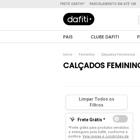
FRETE GRÁTIS*
PARCELAMENTO EM ATÉ 10X
PAIS
CLUBE DAFITI
F
Início
Feminino
Calçados Femininos
CALÇADOS FEMININ
Frete Grátis *
*Frete grátis para produtos vendidos
e entregues pela Dafiti, conforme a
política:
Veja regras e condições de