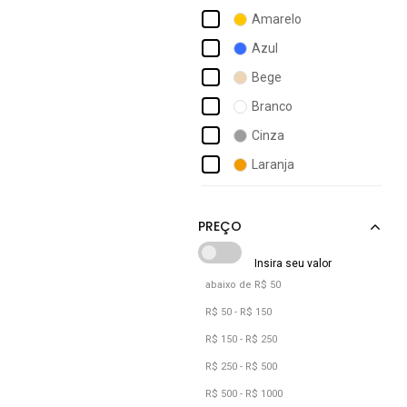
Amora Calçados
Amarelo
Amorelle
Azul
Ana Lucia
Bege
Anacapri
Branco
Andacco
Cinza
Andrea Vinci
Laranja
Angipé
Marrom
Anna Andrade
Multicolorido
Ouro Velho
Prata
abaixo de R$ 50
Preto
R$ 50 - R$ 150
Rosa
R$ 150 - R$ 250
Roxo
R$ 250 - R$ 500
R$ 500 - R$ 1000
Verde