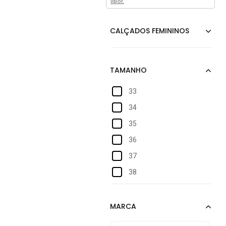
valor.
33
34
35
36
37
38
39
40
40/41