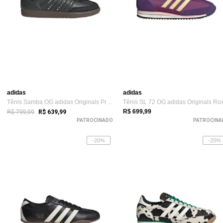
adidas
adidas
Tênis Samba OG adidas Originals Preto
Tênis SL 72 OG adidas Originals Ro
R$ 799,99
R$ 699,99
R$ 639,99
PATROCINADO
PATROCINA
-20%
-20%