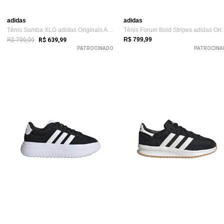
adidas
adidas
Tênis Samba XLG adidas Originals Azul
Tênis Forum Bold S
R$ 799,99
R$ 799,99
R$ 639,99
PATROCINADO
PATROCINA