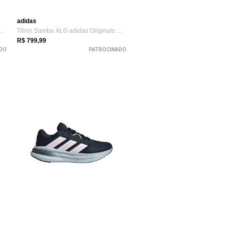
adidas
tripes adidas Originals Branco
Tênis Samba XLG adidas Originals Marrom
R$ 799,99
DO
PATROCINADO