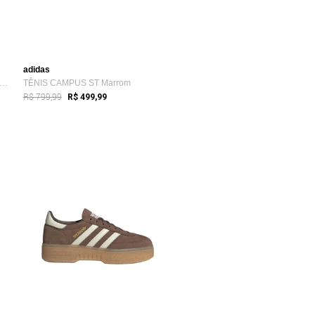
adidas
nis Run 72 adidas Sportswear Branco
TÊNIS CAMPUS ST Marrom
R$ 799,99
R$ 499,99