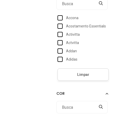
41
42
Accona
43
Acostamento Essentials
44
Activitta
Actvitta
Addan
Adidas
Adidas Originals
Adidas Performance
Adidas Sportswear
Adrun
Amarena Shoes
Amo Calçados