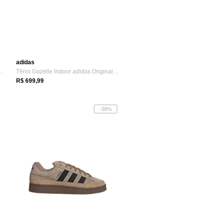
adidas
2.0 adidas Sportswear Branco
Tênis Gazelle Indoor adidas Originals Rosa
R$ 699,99
-38%