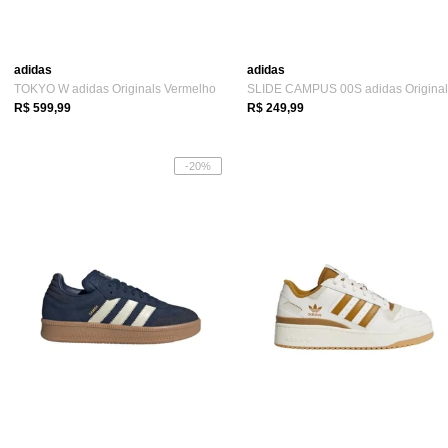
adidas
adidas
TOKYO W adidas Originals Vermelho
R$ 599,99
R$ 249,99
-20%