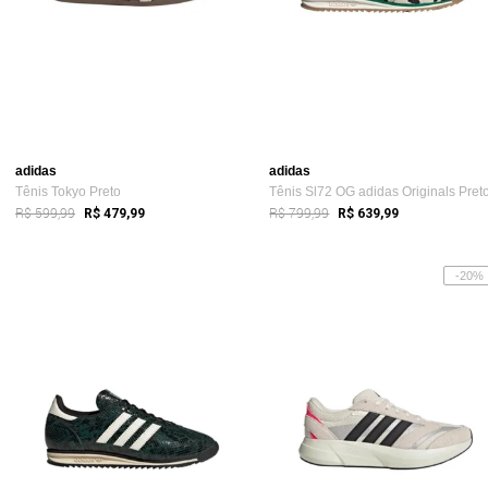
adidas
adidas
Tênis Tokyo Preto
Tênis Sl72 OG adidas Originals Pret
R$ 599,99
R$ 799,99
R$ 479,99
R$ 639,99
-20%