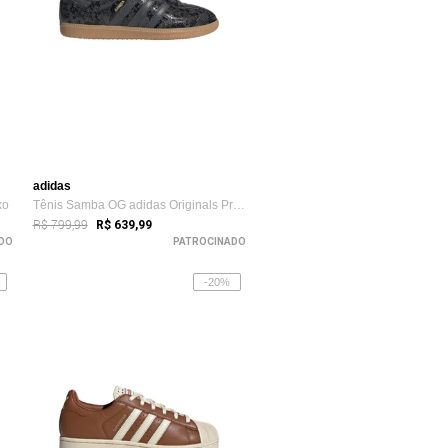
adidas
xo
Tênis Samba OG adidas Originals Preto
R$ 799,99
R$ 639,99
DO
PATROCINADO
-20%