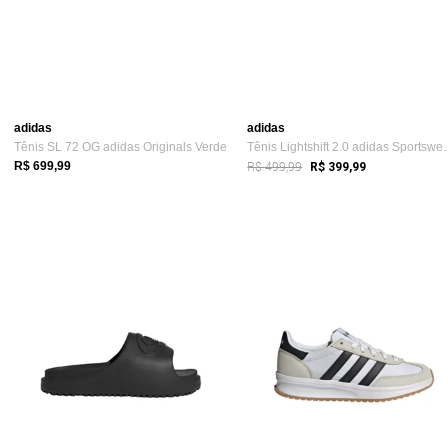
adidas
adidas
Tênis SL 72 OG adidas Originals Verde
Tênis Lightshift 
R$ 499,99
R$ 699,99
R$ 399,99