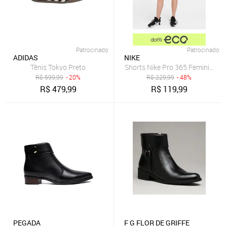
Patrocinado
Patrocinado
ADIDAS
NIKE
Tênis Tokyo Preto
Shorts Nike Pro 365 Feminino
R$
599,99
- 20%
R$
229,99
- 48%
R$
479,99
R$
119,99
PEGADA
F G FLOR DE GRIFFE