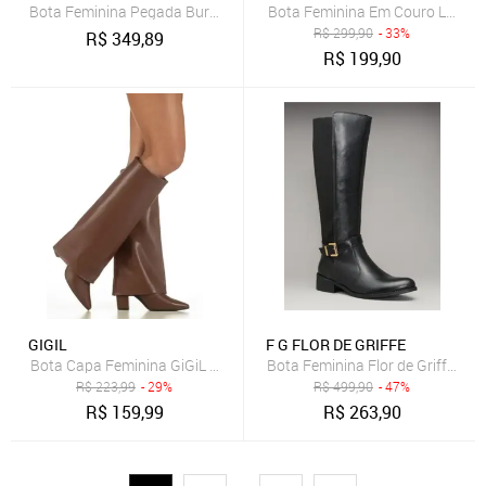
Bota Feminina Pegada Burnished Couro Salto Bloco Preto
Bota Feminina Em Couro Legítimo
R$
299,90
- 33%
R$
349,89
R$
199,90
GIGIL
F G FLOR DE GRIFFE
Bota Capa Feminina GiGiL Cano Longo Salto Alto Bloco Bico Fino El
Bota Feminina Flor de Griffe Mon
R$
223,99
- 29%
R$
499,90
- 47%
R$
159,99
R$
263,90