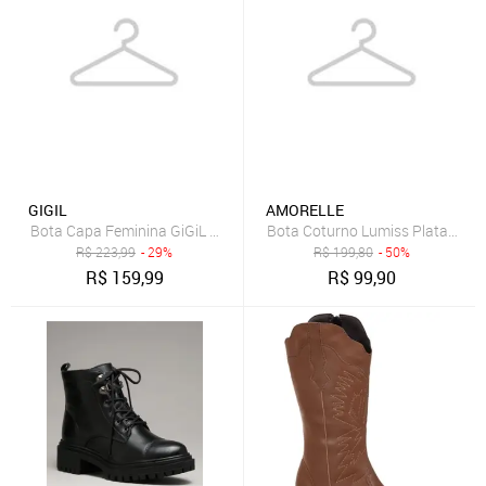
GIGIL
AMORELLE
Bota Capa Feminina GiGiL Cano Longo Salto Alto Bloco Bico Fino El
Bota Coturno Lumiss Plataforma
R$
223,99
- 29%
R$
199,80
- 50%
R$
159,99
R$
99,90