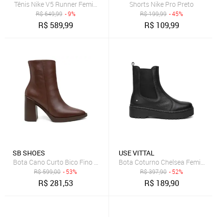
Tênis Nike V5 Runner Feminino
Shorts Nike Pro Preto
R$
649,99
- 9%
R$
199,99
- 45%
R$
589,99
R$
109,99
SB SHOES
USE VITTAL
Bota Coturno Chelsea Feminino V
Bota Cano Curto Bico Fino Classica SB Shoes BF100 Chocolate
R$
599,00
- 53%
R$
397,90
- 52%
R$
281,53
R$
189,90