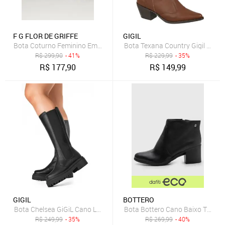
F G FLOR DE GRIFFE
GIGIL
Bota Coturno Feminino Em Couro Legítimo Preto Flor de Griffe Trat
Bota Texana Country Gigil Wes
R$
299,90
- 41%
R$
229,99
- 35%
R$
177,90
R$
149,99
GIGIL
BOTTERO
Bota Chelsea GiGiL Cano Longo Elástico Preta
Bota Bottero Cano Baixo Textur
R$
249,99
- 35%
R$
269,99
- 40%