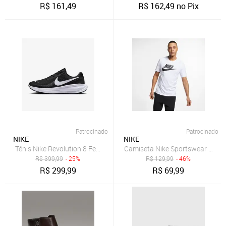
R$
161,49
R$
162,49
no Pix
Patrocinado
Patrocinado
NIKE
NIKE
Tênis Nike Revolution 8 Feminino
Camiseta Nike Sportswear Icon 
R$
399,99
- 25%
R$
129,99
- 46%
R$
299,99
R$
69,99