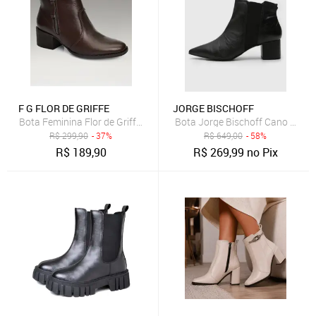
F G FLOR DE GRIFFE
JORGE BISCHOFF
Bota Feminina Flor de Griffe Em Couro Legítimo Café Cano Baixo Zip
Bota Jorge Bischoff Cano Baixo
R$
299,90
- 37%
R$
649,00
- 58%
R$
189,90
R$
269,99
no Pix