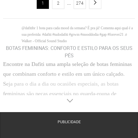
1
2
...
274
@dafitibr
1 bota para cada mood da semana? É pra já! Comenta aqui qual é a
sua preferida:
#dafiti
#tudodafiti
#grwm
#mooddodia
#gap
#forever21
♬
Walker - Official Sound Studio
BOTAS FEMININAS: CONFORTO E ESTILO PARA OS SEUS
PÉS
Encontre na Dafiti uma ampla seleção de botas femininas
que combinam conforto e estilo em um único calçado.
Seja para o dia a dia ou ocasiões especiais, as botas
femininas são peças essenciais no guarda-roupa de
qualquer mulher.
Tipos de Botas Femininas
Descubra diferentes tipos de botas femininas que podem
PUBLICIDADE
complementar seus looks com elegância e versatilidade.