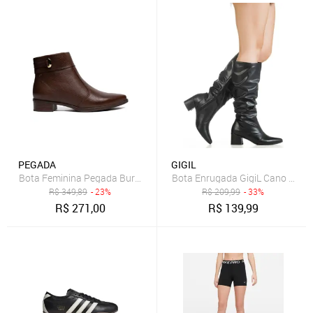
PEGADA
GIGIL
Bota Feminina Pegada Burnished Couro Salto Bloco Marrom
Bota Enrugada GigiL Cano Longo
R$
349,89
- 23%
R$
209,99
- 33%
R$
271,00
R$
139,99