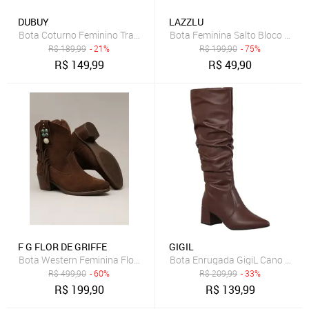
DUBUY
LAZZLU
Bota Coturno Feminino Tratorada DUBUY 1506FG Preto
Bota Feminina Salto Bloco Gross
R$
189,99
- 21%
R$
199,90
- 75%
R$
149,99
R$
49,90
F G FLOR DE GRIFFE
GIGIL
Bota Western Feminina Flor de Griffe Em Couro Legítimo Café Elega
Bota Enrugada GigiL Cano Longo 
R$
499,90
- 60%
R$
209,99
- 33%
R$
199,90
R$
139,99