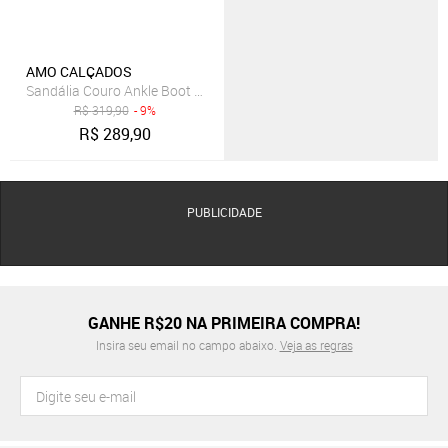
AMO CALÇADOS
Sandália Couro Ankle Boot Amo Calçados Sophia Preta
R$
319,90
- 9%
R$
289,90
PUBLICIDADE
GANHE R$20 NA PRIMEIRA COMPRA!
Insira seu email no campo abaixo.
Veja as regras