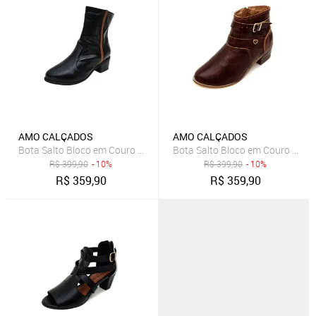
AMO CALÇADOS
AMO CALÇADOS
Bota Salto Bloco em Couro Ava Preta com Amêndoa - Amo Calçado
Bota Salto Bloco em Couro Stel
R$
399,90
- 10%
R$
399,90
- 10%
R$
359,90
R$
359,90