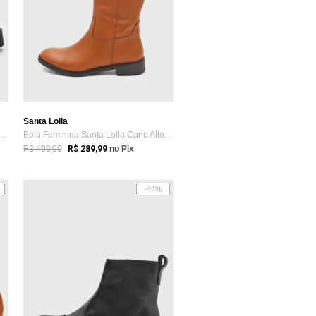
Santa Lolla
nina Santa Lolla Cano Baixo Preta
Bota Feminina Santa Lolla Cano Alto Caramelo
R$ 499,90
R$ 289,99
no Pix
-44%