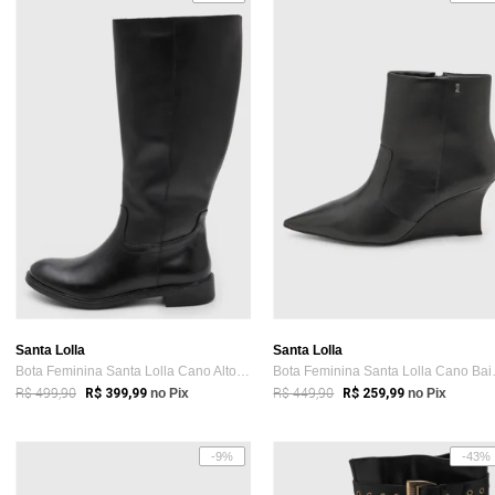
Santa Lolla
Santa Lolla
Bota Feminina Santa Lolla Cano Alto Preta
Bota Femin
R$ 499,90
R$ 449,90
R$ 399,99
no Pix
R$ 259,99
no Pix
-9%
-43%