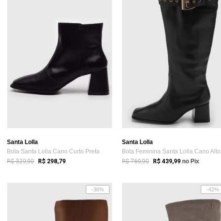
Santa Lolla
Santa Lolla
Bota Santa Lolla Cano Curto Preta
Bo
R$ 329,90
R$ 769,90
R$ 298,79
R$ 439,99
no Pix
-36%
-42%