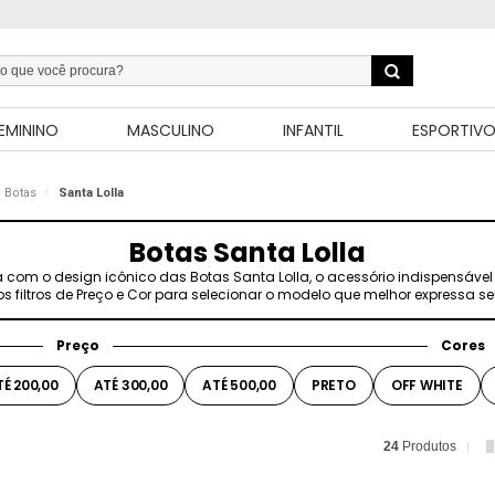
EMININO
MASCULINO
INFANTIL
ESPORTIV
Botas
Santa Lolla
Botas Santa Lolla
com o design icônico das Botas Santa Lolla, o acessório indispensáve
 os filtros de Preço e Cor para selecionar o modelo que melhor expressa seu
Preço
Cores
TÉ 200,00
ATÉ 300,00
ATÉ 500,00
PRETO
OFF WHITE
24
Produtos