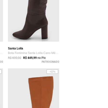
Santa Lolla
ta Feminina Santa Lolla Cano Alto Marrom
Bota Feminina Santa Lolla Cano Médio Couro Marrom
R$ 699,90
R$ 449,99
no Pix
DO
PATROCINADO
-42%