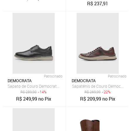
R$
237,91
Patrocinado
Patrocinado
DEMOCRATA
DEMOCRATA
Sapato de Couro Democrata Oxford Preto
Sapatênis de Couro Democrata 
R$
289,90
- 14%
R$
269,99
- 22%
R$
249,99
no Pix
R$
209,99
no Pix