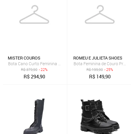
MISTER COUROS
ROMEU E JULIETA SHOES
Bota Cano Curto Feminina de Couro Sola Rasteira, Mod. 0703
Bota Feminina de Couro Preta C
R$
379,90
- 22%
R$
199,90
- 25%
R$
294,90
R$
149,90