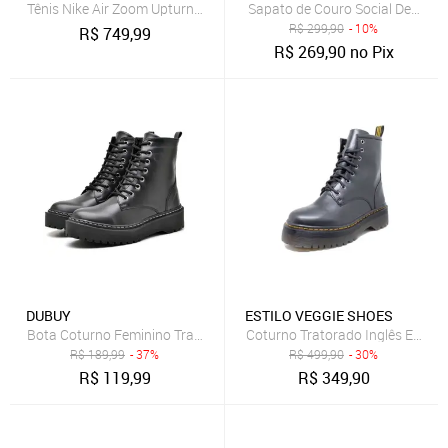
Tênis Nike Air Zoom Upturn Masculino
Sapato de Couro Social Democr
R$
299,90
- 10%
R$
749,99
R$
269,90
no Pix
DUBUY
ESTILO VEGGIE SHOES
Bota Coturno Feminino Tratorada DUBUY 1105FG Preto
Coturno Tratorado Inglês Estilo 
R$
189,99
- 37%
R$
499,90
- 30%
R$
119,99
R$
349,90