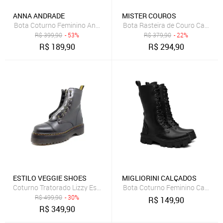
ANNA ANDRADE
MISTER COUROS
Bota Coturno Feminino Anna Andrade Cano Baixo Tratorado Casual 
Bota Rasteira de Couro Cano Cu
R$
399,90
- 53%
R$
379,90
- 22%
R$
189,90
R$
294,90
ESTILO VEGGIE SHOES
MIGLIORINI CALÇADOS
Coturno Tratorado Lizzy Estilo Veggie Preto
Bota Coturno Feminino Cano Alt
R$
499,90
- 30%
R$
149,90
R$
349,90