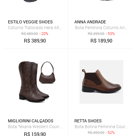
ESTILO VEGGIE SHOES
ANNA ANDRADE
Coturno Tratorado Hera Alta Estilo Veggie Shoes Preto
Bota Feminina Coturno Anna And
R$
489,90
- 20%
R$
399,90
- 53%
R$
389,90
R$
189,90
MIGLIORINI CALÇADOS
RETTA SHOES
Bota Texana Western Country Bordada Café Marrom Estilo Boiadeir
Bota Botina Feminina Couro Leg
R$
499,90
- 52%
R$
159,90