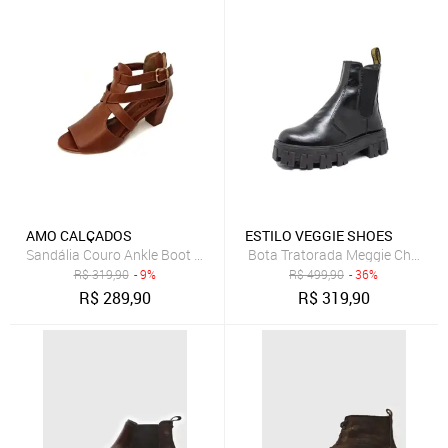
AMO CALÇADOS
ESTILO VEGGIE SHOES
Sandália Couro Ankle Boot Amo Calçados Sophia Amêndoa
Bota Tratorada Meggie Chelsea E
R$
319,90
- 9%
R$
499,90
- 36%
R$
289,90
R$
319,90