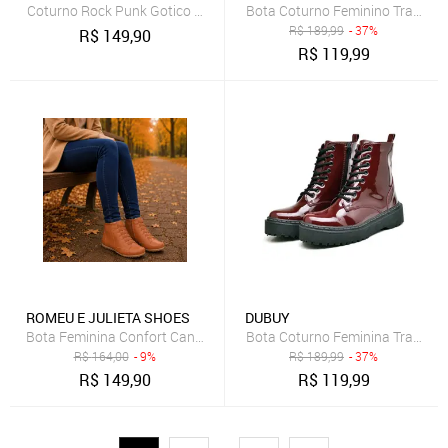
Coturno Rock Punk Gotico Estilo Fivela Sola Alta Tratorada
Bota Coturno Feminino Trator
R$
189,99
- 37%
R$
149,90
R$
119,99
ROMEU E JULIETA SHOES
DUBUY
Bota Feminina Confort Cano Curto Caramelo
Bota Coturno Feminina Tratora
R$
164,00
- 9%
R$
189,99
- 37%
R$
149,90
R$
119,99