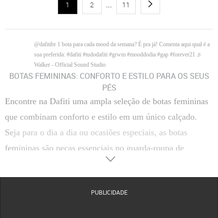
1
2
...
11
@dafitibr
1 bota para cada mood da semana? É pra já! Comenta aqui qual é a
sua preferida:
#dafiti
#tudodafiti
#grwm
#mooddodia
#gap
#forever21
♬
Walker - Official Sound Studio
BOTAS FEMININAS: CONFORTO E ESTILO PARA OS SEUS
PÉS
Encontre na Dafiti uma ampla seleção de botas femininas
que combinam conforto e estilo em um único calçado.
Seja para o dia a dia ou ocasiões especiais, as botas
femininas são peças essenciais no guarda-roupa de
qualquer mulher.
Tipos de Botas Femininas
Descubra diferentes tipos de botas femininas que podem
PUBLICIDADE
complementar seus looks com elegância e versatilidade.