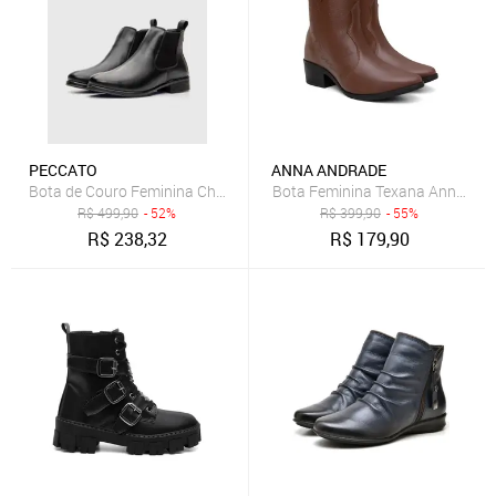
PECCATO
ANNA ANDRADE
Bota de Couro Feminina Chelsea Cano Curto Peccato DF Farm Preta
Bota Feminina Texana Anna And
R$
499,90
- 52%
R$
399,90
- 55%
R$
238,32
R$
179,90