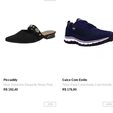
Piccadilly
Calce Com Estilo
Mule Feminino Elegante Moda Pedrarias Co...
Tênis Para Camin
R$ 192,40
R$ 176,90
-10%
-44%