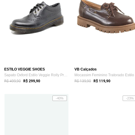
ESTILO VEGGIE SHOES
VB Calçados
Sapato Oxford Estilo Veggie Rolly Preto
R$ 499,90
R$ 139,90
R$ 299,90
R$ 119,90
-40%
-23%