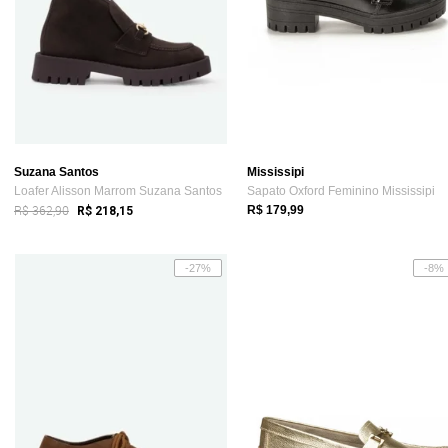
Suzana Santos
Mississipi
Loafer Alisson Marrom Suzana Santos
Sapato Oxford Feminino Mississipi
R$ 362,90
R$ 179,99
R$ 218,15
-27%
-8%