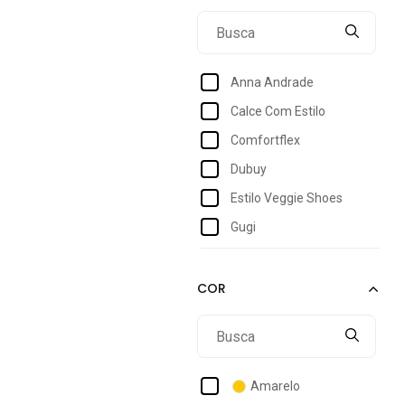
41
42
43
Anna Andrade
44
Calce Com Estilo
Comfortflex
Dubuy
Estilo Veggie Shoes
Gugi
Hype
Mila Marques
Mississipi
Pegada
Piccadilly
Amarelo
Suzana Santos