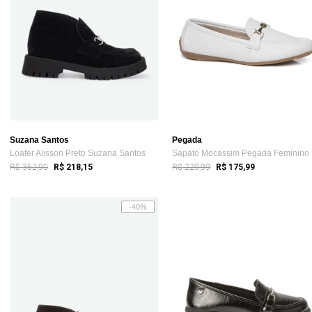
Suzana Santos
Pegada
Loafer Alisson Preto Suzana Santos
Sa
R$ 362,90
R$ 229,99
R$ 218,15
R$ 175,99
-40%