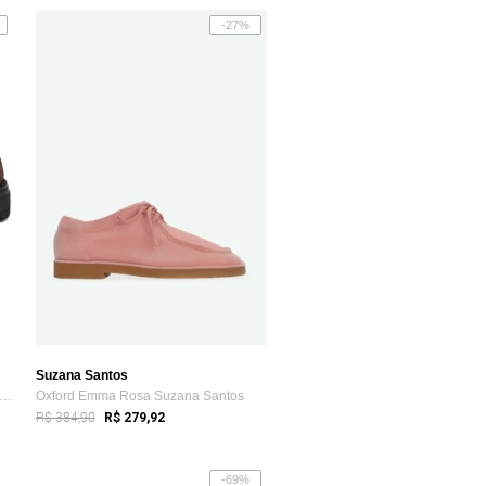
-27%
Suzana Santos
pato Oxford Feminino Tratorado DUBUY 1422FG
Oxford Emma Rosa Suzana Santos
R$ 384,90
R$ 279,92
-69%