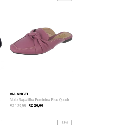
VIA ANGEL
hada Com Amortecedor Tot...
Mule Sapatilha Feminina Bico Quadrado Ta...
R$ 129,99
R$ 39,99
-53%