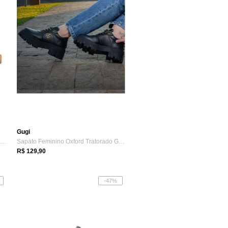
Gugi
Mocassim Feminino Tratorado Estilo Oxfor...
Sapato Feminino Oxford Tratorado GuGi Mo...
R$ 129,90
-47%