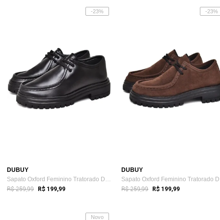
-23%
-23%
DUBUY
DUBUY
Sapato Oxford Feminino Tratorado DUBUY 1422FG
Sa
R$ 259,99
R$ 259,99
R$ 199,99
R$ 199,99
Novo