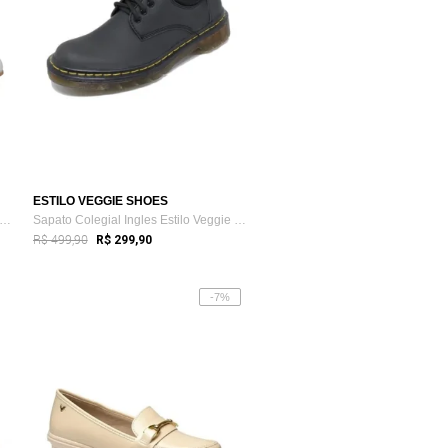
ESTILO VEGGIE SHOES
pato Mocassim Pegada Feminino em Couro...
Sapato Colegial Ingles Estilo Veggie Pre...
R$ 499,90
R$ 299,90
-7%