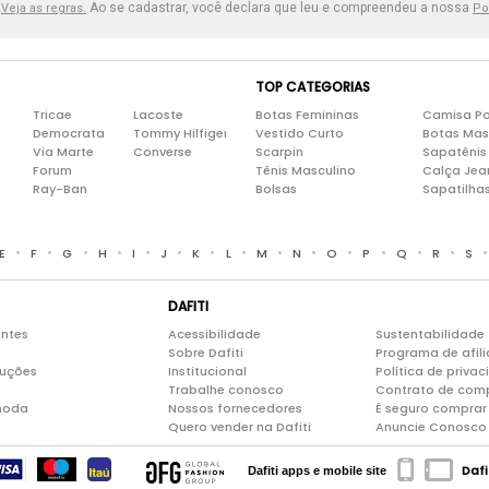
.
Ao se cadastrar, você declara que leu e compreendeu a nossa
Veja as regras.
Po
TOP CATEGORIAS
Tricae
Lacoste
Botas Femininas
Camisa Po
Democrata
Tommy Hilfiger
Vestido Curto
Botas Mas
Via Marte
Converse
Scarpin
Sapatênis
Forum
Tênis Masculino
Calça Jea
Ray-Ban
Bolsas
Sapatilha
•
•
•
•
•
•
•
•
•
•
•
•
•
•
E
F
G
H
I
J
K
L
M
N
O
P
Q
R
S
DAFITI
entes
Acessibilidade
Sustentabilidade
Sobre Dafiti
Programa de afil
luções
Institucional
Política de priva
Trabalhe conosco
Contrato de com
moda
Nossos fornecedores
É seguro comprar 
Quero vender na Dafiti
Anuncie Conosco
Dafi
Dafiti apps e mobile site