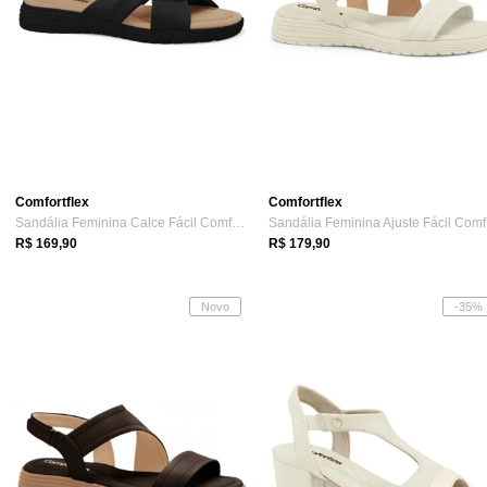
Comfortflex
Comfortflex
Sandália Feminina Calce Fácil Comfortfle...
Sa
R$ 169,90
R$ 179,90
Novo
-35%