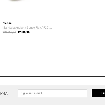
Sense
Sandália Anabela Sense Flex AF19-3942 Bege
R$ 119,99
R$ 89,99
PRA!
Fe