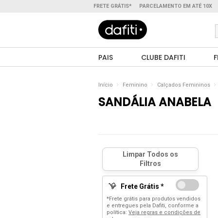
FRETE GRÁTIS*
PARCELAMENTO EM ATÉ 10X
PAIS
CLUBE DAFITI
F
Início
Feminino
Calçados Femininos
SANDÁLIA ANABELA
Frete Grátis *
*Frete grátis para produtos vendidos
e entregues pela Dafiti, conforme a
política:
Veja regras e condições de