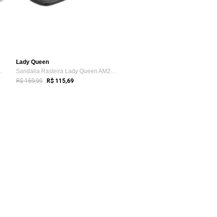
Lady Queen
a Salto Bloco Elegante A...
Sandália Rasteira Lady Queen AM24-30012 Preto
R$ 159,99
R$ 115,69