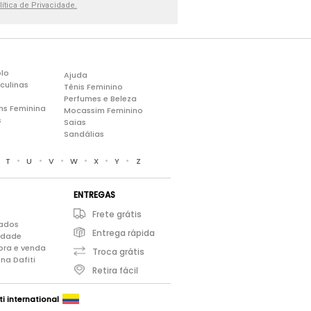
lítica de Privacidade.
lo
Ajuda
culinas
Tênis Feminino
Perfumes e Beleza
ns Feminina
Mocassim Feminino
s
Saias
Sandálias
•
•
•
•
•
•
•
T
U
V
W
X
Y
Z
ENTREGAS
Frete grátis
iados
Entrega rápida
cidade
pra e venda
Troca grátis
na Dafiti
Retira fácil
ti international