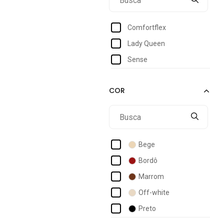
40
41
Comfortflex
42
Lady Queen
43
Sense
Bege
Bordô
Marrom
Off-white
Preto