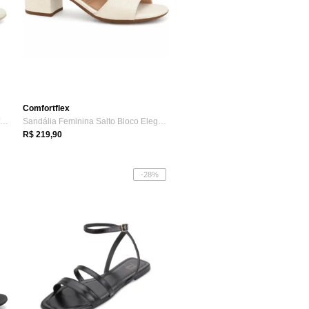
Comfortflex
Sandália Feminina Coconut Comfortflex 2557406-3
Sandália Feminina Salto Bloco Elegante A...
R$ 219,90
-28%