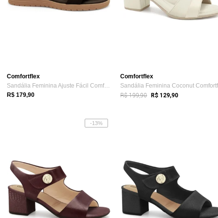
Comfortflex
Comfortflex
Sandália Feminina Ajuste Fácil Comfortfl...
R$ 199,90
R$ 179,90
R$ 129,90
-13%