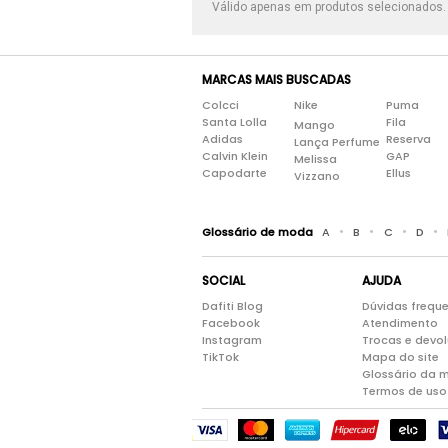
Válido apenas em produtos selecionados
MARCAS MAIS BUSCADAS
Colcci
Nike
Puma
Santa Lolla
Fila
Mango
Adidas
Reserva
Lança Perfume
Calvin Klein
GAP
Melissa
Capodarte
Ellus
Vizzano
•
•
•
•
Glossário de moda
A
B
C
D
SOCIAL
AJUDA
Dafiti Blog
Dúvidas frequ
Facebook
Atendimento
Instagram
Trocas e devo
TikTok
Mapa do site
Glossário da 
Termos de uso