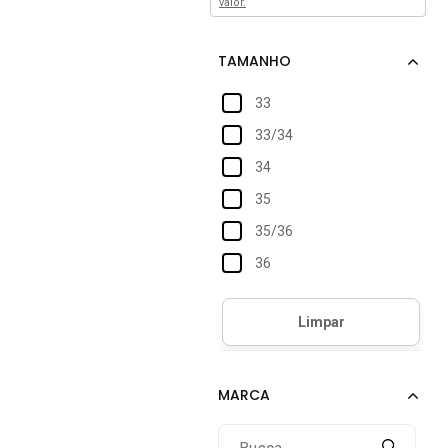
valor.
33
33/34
34
35
35/36
36
37
37/38
38
39
39/40