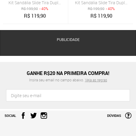
Kit Sandália Slide Tira Dupla Fivela + Bolsa Quebek Casual
Kit Sandália Slide Tira Dupla Fi
R$
199,90
- 40%
R$
199,90
- 40%
R$
119,90
R$
119,90
PUBLICIDADE
GANHE R$20 NA PRIMEIRA COMPRA!
Insira seu email no campo abaixo.
Veja as regras
SOCIAL
DÚVIDAS