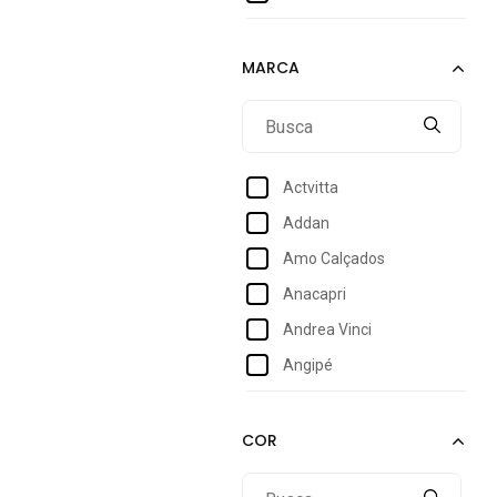
38
39
39/40
40
41
Actvitta
42
Addan
43
Amo Calçados
44
Anacapri
Andrea Vinci
Angipé
Arezzo
Armyz
Bebecê