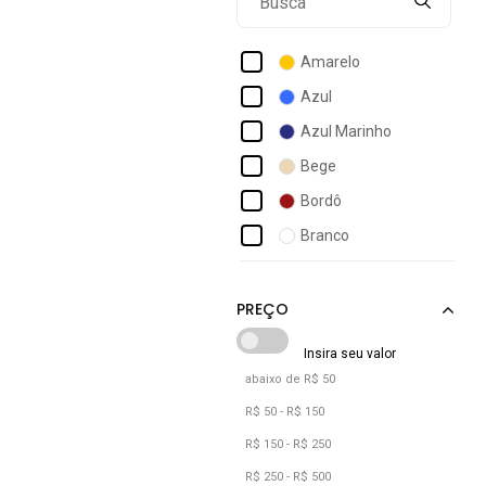
Beira Rio
Bella Gio Rezende
Amarelo
Bellaze
Azul
Boaonda
Azul Marinho
Bottero
Bege
Br Sports
Bordô
Campesi
Branco
Capodarte
Bronze
Carrano
Café
Cecconello
Camuflado
Cia Dos Passos
Caramelo
abaixo de R$ 50
Castanho
R$ 50 - R$ 150
Cinza
R$ 150 - R$ 250
Cobra
R$ 250 - R$ 500