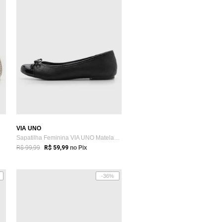
VIA UNO
e
Sapatilha Feminina VIA UNO Matelassê Preta
R$ 99,99
R$ 59,99
no Pix
-36%