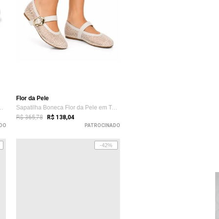
Flor da Pele
 em Tela com Tira de Fiv...
Sapatilha Boneca Flor da Pele em Tela co...
R$ 365,78
R$ 138,04
DO
PATROCINADO
-42%