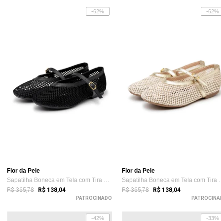
-62%
-62%
Flor da Pele
Flor da Pele
Sapatilha Boneca em Tela com Tira de Fiv...
Sapatilha Boneca
R$ 365,78
R$ 365,78
R$ 138,04
R$ 138,04
PATROCINADO
PATROCINA
-42%
-33%