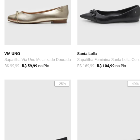
VIA UNO
Santa Lolla
Sapatilha Via Uno Metalizado Dourada
Sapatilha 
R$ 99,99
R$ 169,99
R$ 59,99
no Pix
R$ 104,99
no Pix
-25%
-40%