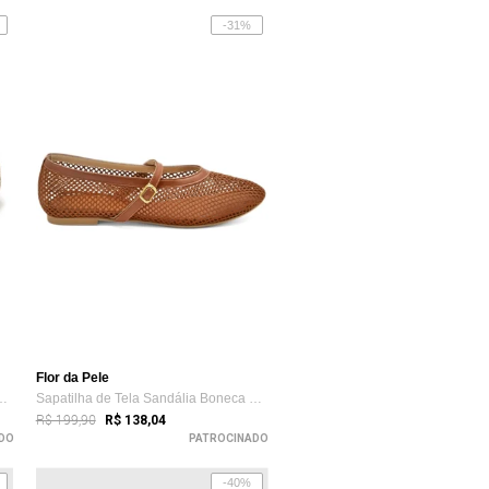
-31%
Flor da Pele
 em Tela com Tira de Fiv...
Sapatilha de Tela Sandália Boneca Delica...
R$ 199,90
R$ 138,04
DO
PATROCINADO
-40%