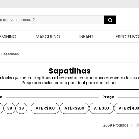
EMININO
MASCULINO
INFANTIL
ESPORTIV
Sapatilhas
Sapatilhas
 looks que unem elegância e bem-estar em qualquer momento do seu dia.
Preço para selecionar o par ideal para sua rotina.
o
Preço
7
38
39
ATÉ R$100
ATÉ R$200
ATÉ 300
ATÉ R$40
2059
Produtos