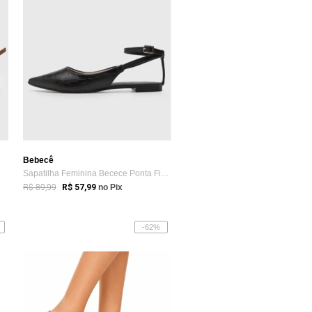
Bebecê
Sapatilha Feminina Becece Ponta Fina Preta
R$ 89,99
R$ 57,99
no Pix
-62%