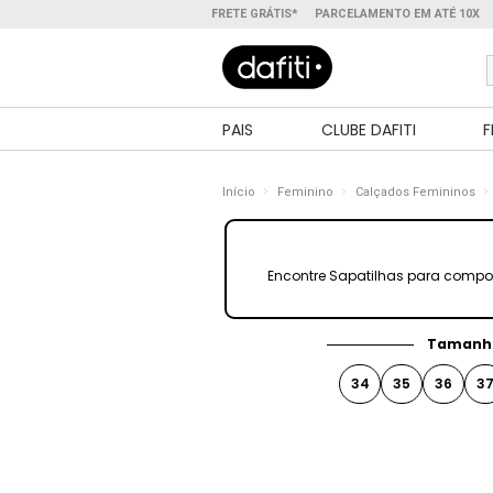
FRETE GRÁTIS*
PARCELAMENTO EM ATÉ 10X
PAIS
CLUBE DAFITI
F
Início
Feminino
Calçados Femininos
Encontre Sapatilhas para compor
Tamanh
34
35
36
3