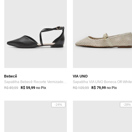
Bebecê
VIA UNO
Sapatilha Bebecê Recorte Vernizado Preta
Sapatilha VIA UNO Boneca Off-Whit
R$ 89,99
R$ 109,99
R$ 59,99
no Pix
R$ 79,99
no Pix
-24%
-28%