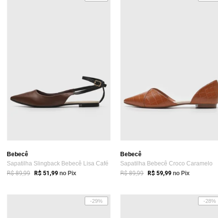
Bebecê
Bebecê
Sapatilha Slingback Bebecê Lisa Café
Sapatilha Bebecê Croco Caramelo
R$ 89,99
R$ 89,99
R$ 51,99
no Pix
R$ 59,99
no Pix
-29%
-28%