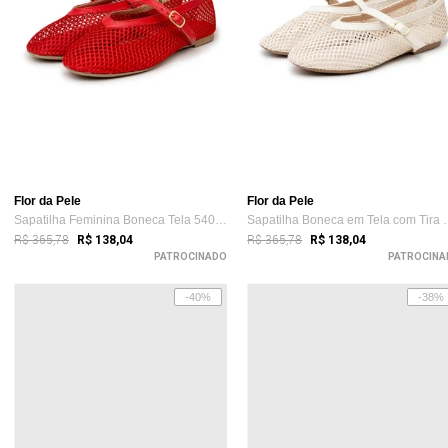
Flor da Pele
Flor da Pele
Sapatilha Feminina Boneca Tela 5400 Vermelha
Sapatilha Boneca
R$ 365,78
R$ 365,78
R$ 138,04
R$ 138,04
PATROCINADO
PATROCINA
-40%
-38%