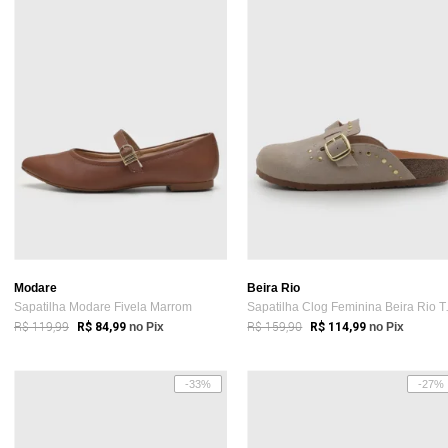
Modare
Beira Rio
Sapatilha Modare Fivela Marrom
Sapatilha 
R$ 119,99
R$ 159,90
R$ 84,99
no Pix
R$ 114,99
no Pix
-33%
-27%