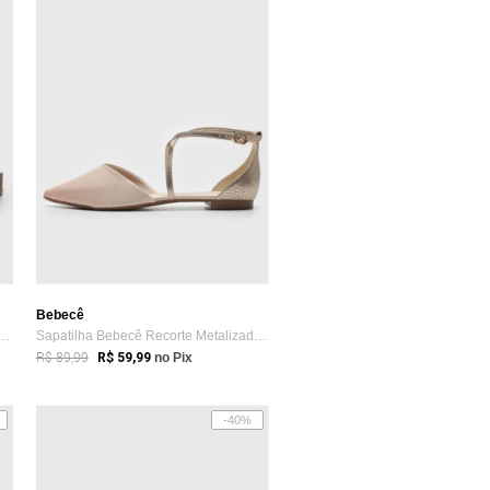
Bebecê
Clog Feminina Beira Rio Tachas Bege
Sapatilha Bebecê Recorte Metalizado Off-White
R$ 89,99
R$ 59,99
no Pix
-40%