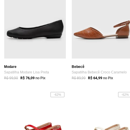
Modare
Bebecê
Sapatilha Modare Lisa Preta
Sapatilha Bebecê Croco Caramelo
R$ 99,90
R$ 89,99
R$ 76,09
no Pix
R$ 64,99
no Pix
-62%
-62%