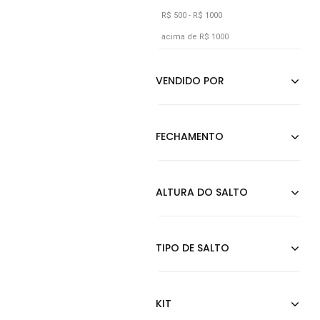
R$ 500 - R$ 1000
Cobre
acima de R$ 1000
Coral
Cáqui
Dourado
Estampado
Grafite
Incolor