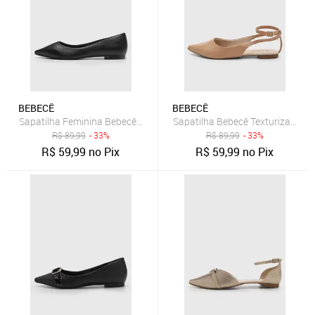
BEBECÊ
BEBECÊ
Sapatilha Feminina Bebecê Bico Fino Preta
Sapatilha Bebecê Texturizado Bi
R$
89,99
- 33%
R$
89,99
- 33%
R$
59,99
no Pix
R$
59,99
no Pix