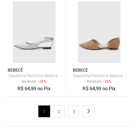
BEBECÊ
BEBECÊ
Sapatilha Feminina Bebecê Ponta Fina Branca
Sapatilha Feminina Bebecê Deta
R$
89,99
- 28%
R$
89,99
- 28%
R$
64,99
no Pix
R$
64,99
no Pix
1
2
3