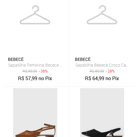
BEBECÊ
BEBECÊ
Sapatilha Feminina Becece Ponta Fina Preta
Sapatilha Bebecê Croco Carame
R$
89,99
- 36%
R$
89,99
- 28%
R$
57,99
no Pix
R$
64,99
no Pix