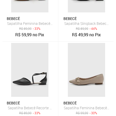
BEBECÊ
BEBECÊ
Sapatilha Feminina Bebecê Slingback Efeito Croco Caramelo
Sapatilha Slingback Bebecê Pont
R$
89,99
- 33%
R$
89,99
- 44%
R$
59,99
no Pix
R$
49,99
no Pix
BEBECÊ
BEBECÊ
Sapatilha Bebecê Recorte Vernizado Preta
Sapatilha Feminina Bebecê Fivel
R$
89,99
- 33%
R$
99,99
- 30%