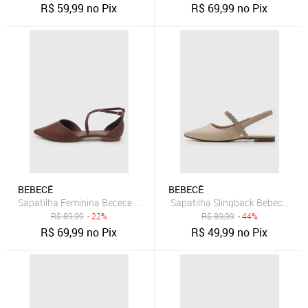
R$
59,99
no Pix
R$
69,99
no Pix
BEBECÊ
BEBECÊ
Sapatilha Feminina Becece Ponta Afilada Marrom
Sapatilha Slingback Bebecê Tira
R$
89,99
- 22%
R$
89,99
- 44%
R$
69,99
no Pix
R$
49,99
no Pix