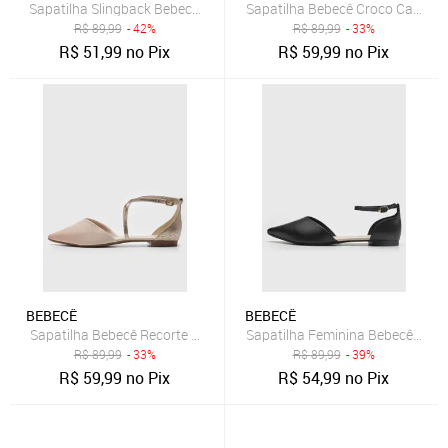
Sapatilha Slingback Bebecê Lisa Café
Sapatilha Bebecê Croco Carame
R$
89,99
- 42%
R$
89,99
- 33%
R$
51,99
no Pix
R$
59,99
no Pix
BEBECÊ
BEBECÊ
Sapatilha Bebecê Recorte Metalizado Off-White
Sapatilha Feminina Bebecê Bico 
R$
89,99
- 33%
R$
89,99
- 39%
R$
59,99
no Pix
R$
54,99
no Pix