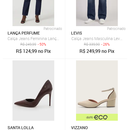
Patrocinado
Patrocinado
LANÇA PERFUME
LEVIS
Calça Jeans Feminina Lança Perfume Mom Luna Azul
Calça Jeans Masculina Levis 511 
R$
249,99
- 50%
R$
339,90
- 26%
R$
124,99
no Pix
R$
249,99
no Pix
SANTA LOLLA
VIZZANO