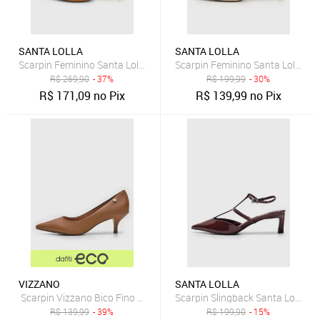
SANTA LOLLA
SANTA LOLLA
Scarpin Feminino Santa Lolla Slingback Couro Caramelo
Scarpin Feminino Santa Lolla Bic
R$
269,90
- 37%
R$
199,99
- 30%
R$
171,09
no Pix
R$
139,99
no Pix
VIZZANO
SANTA LOLLA
Scarpin Vizzano Bico Fino Caramelo
Scarpin Slingback Santa Lolla Re
R$
139,99
- 39%
R$
199,90
- 15%