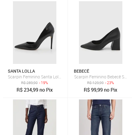
SANTA LOLLA
BEBECÊ
Scarpin Feminino Santa Lolla Couro Salto Alto Preto
Scarpin Feminino Bebecê Salto B
R$
289,90
- 19%
R$
129,99
- 23%
R$
234,99
no Pix
R$
99,99
no Pix