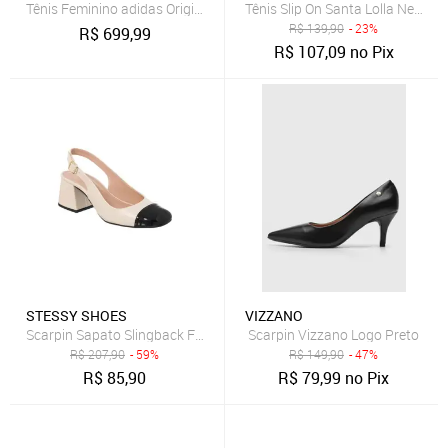
Tênis Feminino adidas Originals Sl 72 OG Marrom
Tênis Slip On Santa Lolla New Pr
R$
139,90
- 23%
R$
699,99
R$
107,09
no Pix
STESSY SHOES
VIZZANO
Scarpin Sapato Slingback Feminino Salto Grosso Bico Quadrado Off
Scarpin Vizzano Logo Preto
R$
207,90
- 59%
R$
149,90
- 47%
R$
85,90
R$
79,99
no Pix