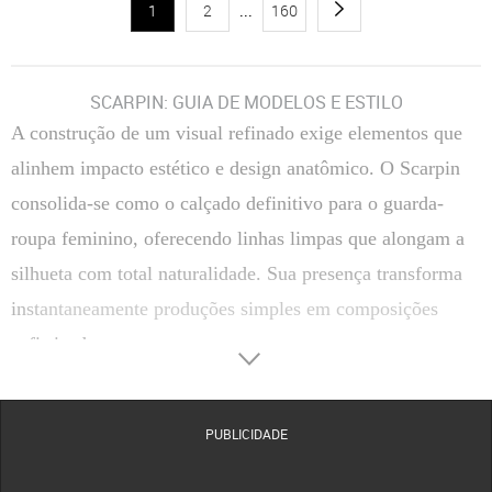
1
2
...
160
SCARPIN: GUIA DE MODELOS E ESTILO
A construção de um visual refinado exige elementos que
alinhem impacto estético e design anatômico. O Scarpin
consolida-se como o calçado definitivo para o guarda-
roupa feminino, oferecendo linhas limpas que alongam a
silhueta com total naturalidade. Sua presença transforma
instantaneamente produções simples em composições
sofisticadas.
Transitar entre reuniões corporativas e compromissos
sociais de passeio torna-se uma tarefa simples com a
PUBLICIDADE
escolha correta do salto. A versatilidade estrutural deste
clássico permite coordenar tecidos finos, alfaiataria ou