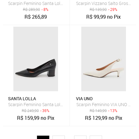
Scarpin Feminino Santa Lolla Couro Salto Alto Marrom
Scarpin Vizzano Salto Grosso Of
R$
289,90
- 8%
R$
139,90
- 29%
R$
265,89
R$
99,99
no Pix
SANTA LOLLA
VIA UNO
Scarpin Feminino Santa Lolla Couro Salto Bloco Preto
Scarpin Feminino VIA UNO Bico 
R$
249,90
- 36%
R$
149,99
- 13%
R$
159,99
no Pix
R$
129,99
no Pix