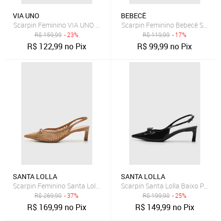
VIA UNO
BEBECÊ
Scarpin Feminino VIA UNO Salto Anabela Marrom
Scarpin Feminino Bebecê Salto 
R$
159,99
- 23%
R$
119,99
- 17%
R$
122,99
no Pix
R$
99,99
no Pix
SANTA LOLLA
SANTA LOLLA
Scarpin Feminino Santa Lolla Tela Tramado Bege
Scarpin Santa Lolla Baixo Preto
R$
269,90
- 37%
R$
199,90
- 25%
R$
169,99
no Pix
R$
149,99
no Pix