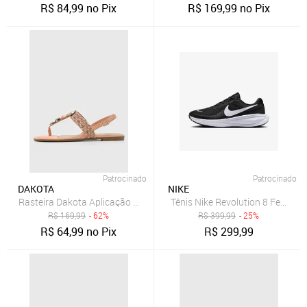
R$
84,99
no Pix
R$
169,99
no Pix
Patrocinado
Patrocinado
DAKOTA
NIKE
Rasteira Dakota Aplicação Coral
Tênis Nike Revolution 8 Feminin
R$
169,99
- 62%
R$
399,99
- 25%
R$
64,99
no Pix
R$
299,99