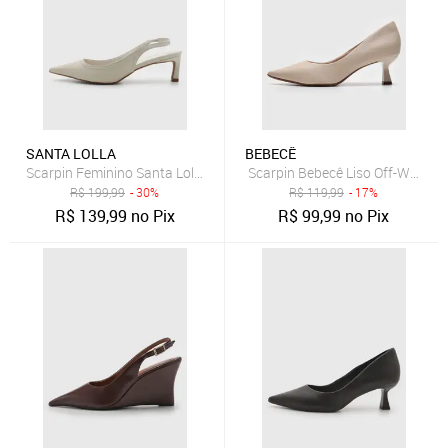
SANTA LOLLA
BEBECÊ
Scarpin Feminino Santa Lolla Slingback Off-White
Scarpin Bebecê Liso Off-White
R$
199,99
- 30%
R$
119,99
- 17%
R$
139,99
no Pix
R$
99,99
no Pix