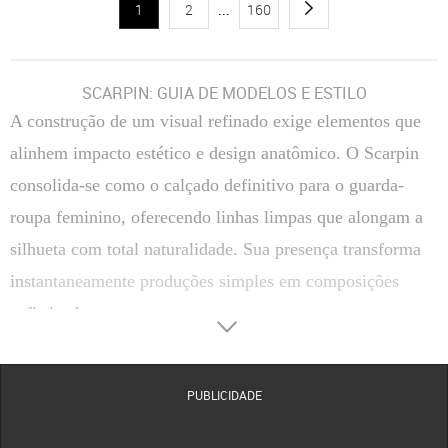
1
2
...
160
SCARPIN: GUIA DE MODELOS E ESTILO
A construção de um visual refinado exige elementos que
alinhem impacto estético e design anatômico. O Scarpin
consolida-se como o calçado definitivo para o guarda-
roupa feminino, oferecendo linhas limpas que alongam a
silhueta com total naturalidade. Sua presença transforma
instantaneamente produções simples em composições
sofisticadas.
Transitar entre reuniões corporativas e compromissos
sociais de passeio torna-se uma tarefa simples com a
PUBLICIDADE
escolha correta do salto. A versatilidade estrutural deste
clássico permite coordenar tecidos finos, alfaiataria ou