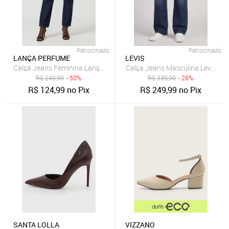
Patrocinado
Patrocinado
LANÇA PERFUME
LEVIS
Calça Jeans Feminina Lança Perfume Mom Luna Azul
Calça Jeans Masculina Levis 511 
R$
249,99
- 50%
R$
339,90
- 26%
R$
124,99
no Pix
R$
249,99
no Pix
SANTA LOLLA
VIZZANO