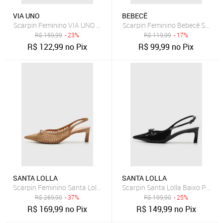
VIA UNO
BEBECÊ
Scarpin Feminino VIA UNO Salto Anabela Marrom
Scarpin Feminino Bebecê Salto 
R$
159,99
- 23%
R$
119,99
- 17%
R$
122,99
no Pix
R$
99,99
no Pix
SANTA LOLLA
SANTA LOLLA
Scarpin Feminino Santa Lolla Tela Tramado Bege
Scarpin Santa Lolla Baixo Preto
R$
269,90
- 37%
R$
199,90
- 25%
R$
169,99
no Pix
R$
149,99
no Pix