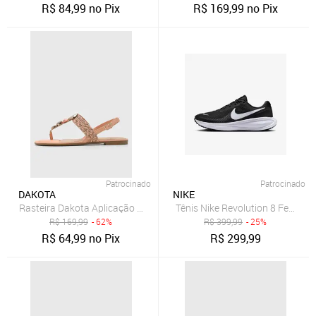
R$
84,99
no Pix
R$
169,99
no Pix
Patrocinado
Patrocinado
DAKOTA
NIKE
Rasteira Dakota Aplicação Coral
Tênis Nike Revolution 8 Feminin
R$
169,99
- 62%
R$
399,99
- 25%
R$
64,99
no Pix
R$
299,99