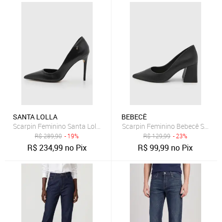
SANTA LOLLA
BEBECÊ
Scarpin Feminino Santa Lolla Couro Salto Alto Preto
Scarpin Feminino Bebecê Salto B
R$
289,90
- 19%
R$
129,99
- 23%
R$
234,99
no Pix
R$
99,99
no Pix