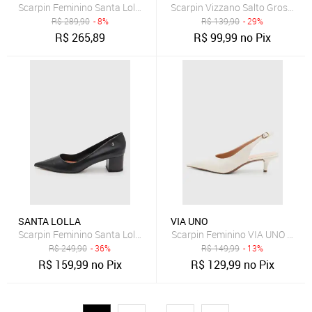
Scarpin Feminino Santa Lolla Couro Salto Alto Marrom
Scarpin Vizzano Salto Grosso Of
R$
289,90
- 8%
R$
139,90
- 29%
R$
265,89
R$
99,99
no Pix
SANTA LOLLA
VIA UNO
Scarpin Feminino Santa Lolla Couro Salto Bloco Preto
Scarpin Feminino VIA UNO Bico 
R$
249,90
- 36%
R$
149,99
- 13%
R$
159,99
no Pix
R$
129,99
no Pix