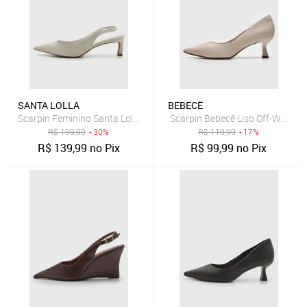
SANTA LOLLA
BEBECÊ
Scarpin Feminino Santa Lolla Slingback Off-White
Scarpin Bebecê Liso Off-White
R$
199,99
- 30%
R$
119,99
- 17%
R$
139,99
no Pix
R$
99,99
no Pix