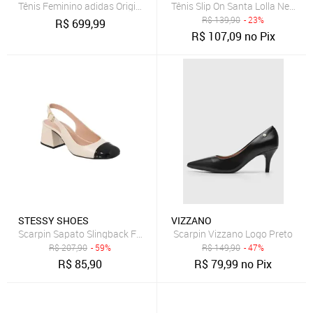
Tênis Feminino adidas Originals Sl 72 OG Marrom
Tênis Slip On Santa Lolla New Pr
R$
139,90
- 23%
R$
699,99
R$
107,09
no Pix
STESSY SHOES
VIZZANO
Scarpin Sapato Slingback Feminino Salto Grosso Bico Quadrado Off
Scarpin Vizzano Logo Preto
R$
207,90
- 59%
R$
149,90
- 47%
R$
85,90
R$
79,99
no Pix