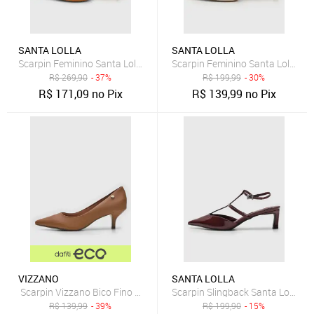
SANTA LOLLA
SANTA LOLLA
Scarpin Feminino Santa Lolla Slingback Couro Caramelo
Scarpin Feminino Santa Lolla Bic
R$
269,90
- 37%
R$
199,99
- 30%
R$
171,09
no Pix
R$
139,99
no Pix
VIZZANO
SANTA LOLLA
Scarpin Vizzano Bico Fino Caramelo
Scarpin Slingback Santa Lolla Re
R$
139,99
- 39%
R$
199,90
- 15%