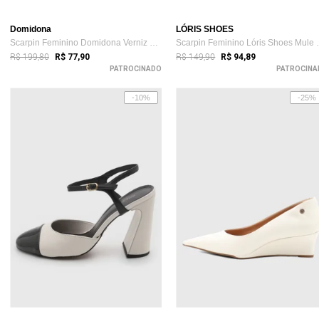
Domidona
LÓRIS SHOES
Scarpin Feminino Domidona Verniz Salto B...
Scarpin Femin
R$ 199,80
R$ 149,90
R$ 77,90
R$ 94,89
PATROCINADO
PATROCINA
-10%
-25%