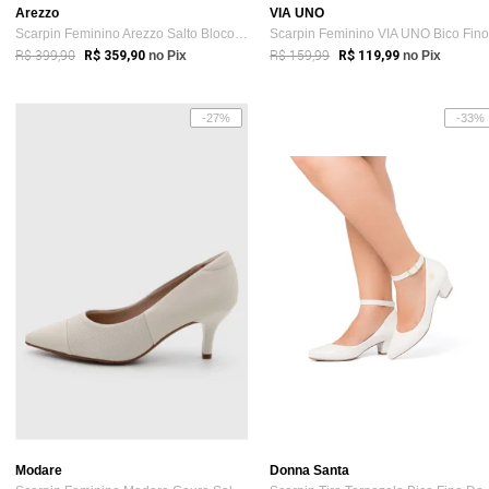
Arezzo
VIA UNO
Scarpin Feminino Arezzo Salto Bloco Bicolor Branco
R$ 399,90
R$ 159,99
R$ 359,90
no Pix
R$ 119,99
no Pix
-27%
-33%
Modare
Donna Santa