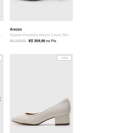
Arezzo
arpin Jorge Bischoff Aplicação Branco
Scarpin Feminino Arezzo Couro Slingback ...
R$ 399,90
R$ 359,90
no Pix
-43%