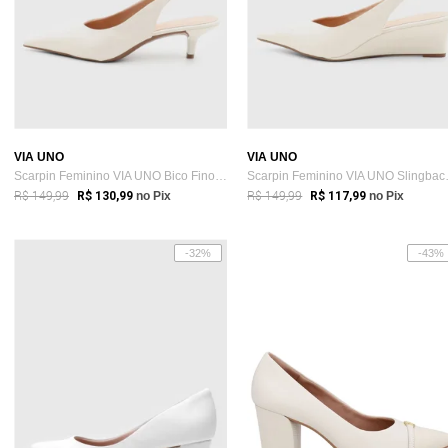
VIA UNO
VIA UNO
Scarpin Feminino VIA UNO Bico Fino Branco
Scarpin F
R$ 149,99
R$ 149,99
R$ 130,99
no Pix
R$ 117,99
no Pix
-32%
-43%