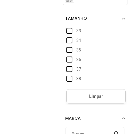
valor.
33
34
35
36
37
38
39
40
41
42
43