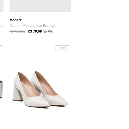
Modare
Scarpin Feminino Arezzo Salto Alto Branco
Scarpin Modare Liso Branca
R$ 139,90
R$ 79,09
no Pix
-51%