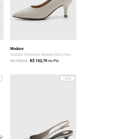
Modare
eminino VIA UNO Slingback Salto...
Scarpin Feminino Modare Bico Fino Salto ...
R$ 139,99
R$ 102,79
no Pix
-10%