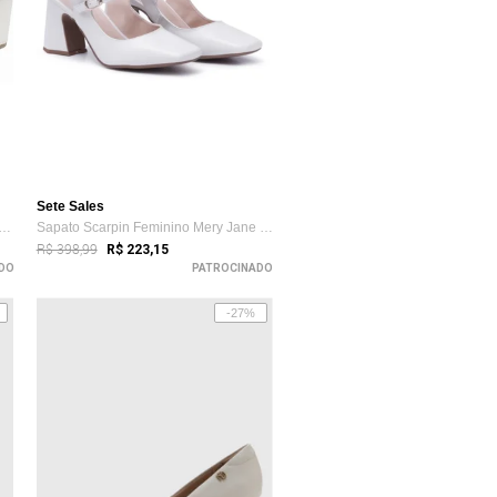
Sete Sales
o Feminino Lóris Shoes Scarpin Bone...
Sapato Scarpin Feminino Mery Jane Salto ...
R$ 398,99
R$ 223,15
DO
PATROCINADO
-27%