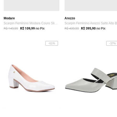
Modare
Arezzo
Scarpin Feminino Modare Couro Slingback Branco
R$ 149,99
R$ 439,90
R$ 109,99
no Pix
R$ 395,90
no Pix
-61%
-37%