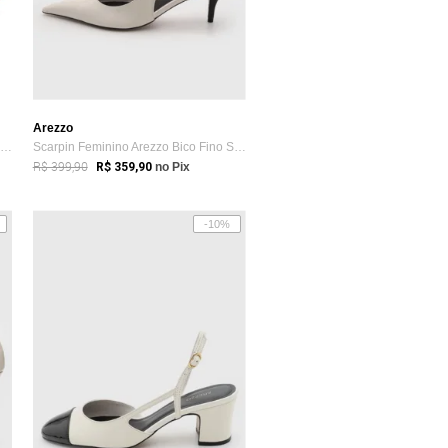
Arezzo
Scarpin Couro Branco Marfim Bico Fino Enfeite
Scarpin Feminino Arezzo Bico Fino Slingback Branco
R$ 399,90
R$ 359,90
no Pix
-10%