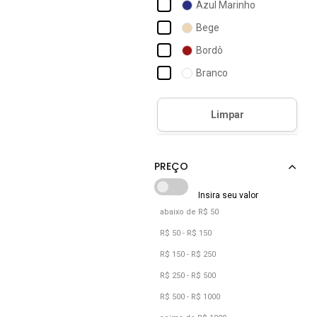
Azul Marinho
Juthá Calçados
Bege
Leruchel
Bordô
LÓris Shoes
Branco
Lumiss
Bronze
Macerata Store
Café
Modare
Camuflado
Modarpe
Caramelo
Castanho
Cinza
abaixo de R$ 50
Cobre
R$ 50 - R$ 150
Cáqui
R$ 150 - R$ 250
Dourado
R$ 250 - R$ 500
R$ 500 - R$ 1000
Estampado