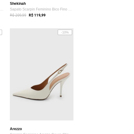
Shekinah
Scarpin Feminino VIA UNO Bico Fino Branco
Sapato Scarpin Feminino Bico Fino Salto ...
R$ 209,99
R$ 119,99
-10%
Arezzo