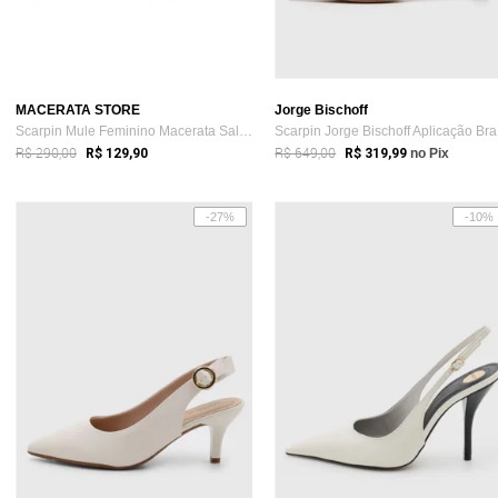
MACERATA STORE
Jorge Bischoff
Scarpin Mule Feminino Macerata Salome Bi...
Sc
R$ 290,00
R$ 649,00
R$ 129,90
R$ 319,99
no Pix
-27%
-10%