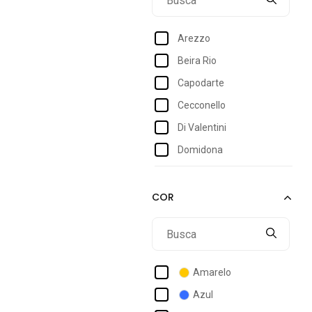
Arezzo
Beira Rio
Capodarte
Cecconello
Di Valentini
Domidona
Donatella Shoes
Donna Santa
Ellas Online
Flor Da Pele
Gigil
Amarelo
Giovanna Da Mata
Azul
Jorge Bischoff