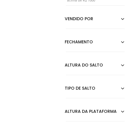
acima de R$ 1000
Grafite
Incolor
Laranja
Lilás