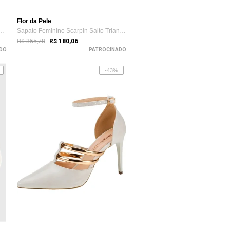
Flor da Pele
ino Lóris Shoes Mule Social...
Sapato Feminino Scarpin Salto Triangulo ...
R$ 365,78
R$ 180,06
DO
PATROCINADO
-43%