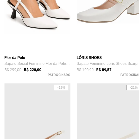
Flor da Pele
LÓRIS SHOES
Sapato Social Feminino Flor da Pele Scar...
Sapat
R$ 299,00
R$ 109,90
R$ 220,00
R$ 89,57
PATROCINADO
PATROCINA
-13%
-21%