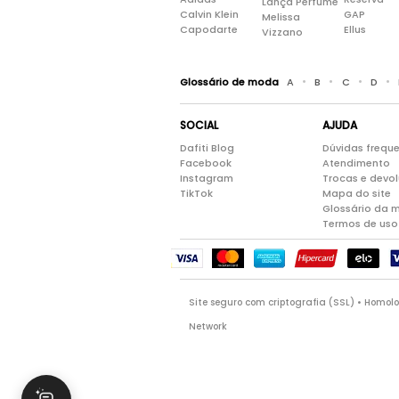
Lança Perfume
Calvin Klein
GAP
Melissa
Capodarte
Ellus
Vizzano
•
•
•
•
Glossário de moda
A
B
C
D
SOCIAL
AJUDA
Dafiti Blog
Dúvidas frequ
Facebook
Atendimento
Instagram
Trocas e devo
TikTok
Mapa do site
Glossário da 
Termos de uso
Site seguro com criptografia (SSL) • Homo
Network