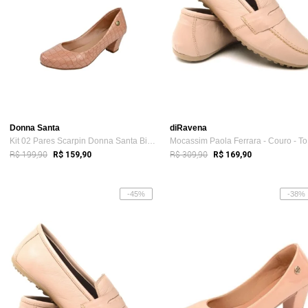
Donna Santa
diRavena
Kit 02 Pares Scarpin Donna Santa Bico Re...
Mo
R$ 199,90
R$ 309,90
R$ 159,90
R$ 169,90
-45%
-38%