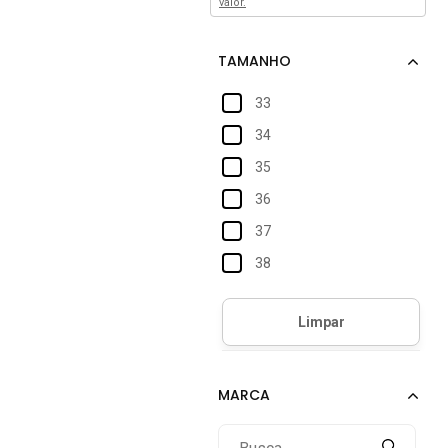
valor.
33
34
35
36
37
38
39
40
41
42
43