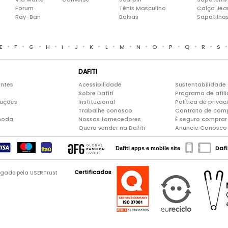
Forum
Tênis Masculino
Calça Jea
Ray-Ban
Bolsas
Sapatilha
•
•
•
•
•
•
•
•
•
•
•
•
•
•
E
F
G
H
I
J
K
L
M
N
O
P
Q
R
S
DAFITI
entes
Acessibilidade
Sustentabilidade
Sobre Dafiti
Programa de afil
luções
Institucional
Política de priva
Trabalhe conosco
Contrato de com
moda
Nossos fornecedores
É seguro comprar 
Quero vender na Dafiti
Anuncie Conosco
Dafi
Dafiti apps e mobile site
Certificados
logado pela USERTrust