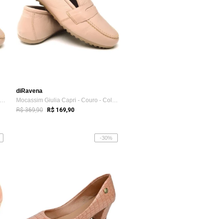
diRavena
cassim Paola Ferrara - Couro - Todo Fo...
Mocassim Giulia Capri - Couro - Coleção ...
R$ 369,90
R$ 169,90
-30%