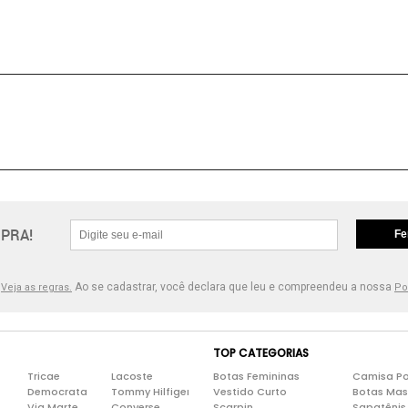
PRA!
Fe
.
Ao se cadastrar, você declara que leu e compreendeu a nossa
Veja as regras.
Po
TOP CATEGORIAS
Tricae
Lacoste
Botas Femininas
Camisa Po
Democrata
Tommy Hilfiger
Vestido Curto
Botas Mas
Via Marte
Converse
Scarpin
Sapatênis