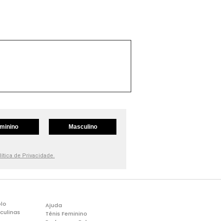
minino
Masculino
lítica de Privacidade.
lo
Ajuda
culinas
Tênis Feminino