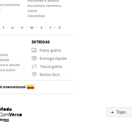
Perfumes e Beleza
ns Feminina
Mocassim Feminino
s
Saias
Sandálias
•
•
•
•
•
•
•
T
U
V
W
X
Y
Z
ENTREGAS
Frete grátis
iados
Entrega rápida
cidade
pra e venda
Troca grátis
na Dafiti
Retira fácil
ti international
Topo