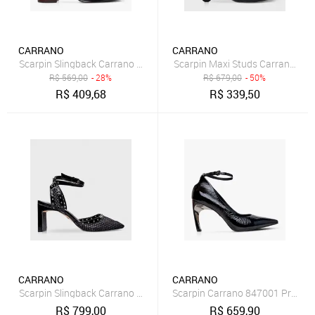
CARRANO
CARRANO
Scarpin Slingback Carrano 811002 Preto
R$
569,00
- 28%
R$
679,00
- 50%
R$
409,68
R$
339,50
CARRANO
CARRANO
Scarpin Slingback Carrano 417019 Preto
Scarpin Carrano 847001 Preto
R$
799,00
R$
659,90