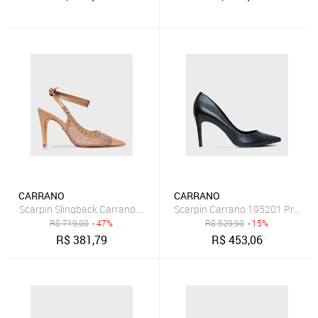
CARRANO
CARRANO
Scarpin Slingback Carrano 754023 Bege
Scarpin Carrano 195201 Preto
R$
719,00
- 47%
R$
529,90
- 15%
R$
381,79
R$
453,06