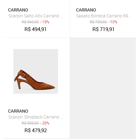
CARRANO
CARRANO
Scarpin Salto Alto Carrano 978001 Preto
R$
549,90
- 10%
R$
799,90
- 10%
R$
494,91
R$
719,91
CARRANO
Scarpin Slingback Carrano 853020 Marrom
R$
599,90
- 20%
R$
479,92