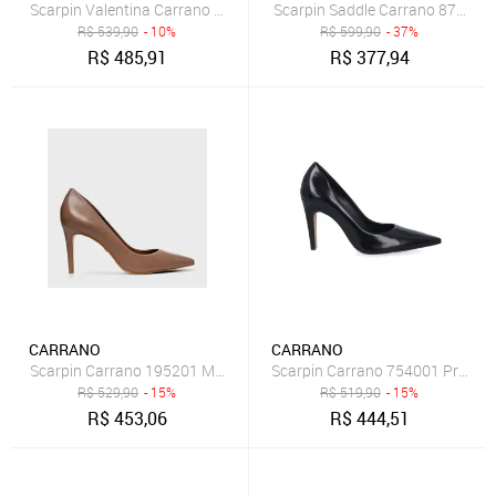
Scarpin Valentina Carrano 439012 Dourado
S
R$
539,90
- 10%
R$
599,90
- 37%
R$
485,91
R$
377,94
CARRANO
CARRANO
Scarpin Carrano 195201 Marrom
Scarpin Carrano 754001 Preto
R$
529,90
- 15%
R$
519,90
- 15%
R$
453,06
R$
444,51