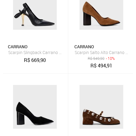
CARRANO
CARRANO
Scarpin Slingback Carrano 873001 Preto
R$
549,90
- 10%
R$
669,90
R$
494,91