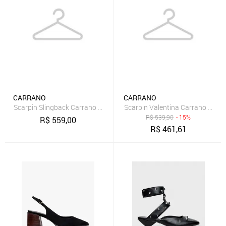
CARRANO
CARRANO
Scarpin Slingback Carrano 768002 Marrom
R$
539,90
- 15%
R$
559,00
R$
461,61